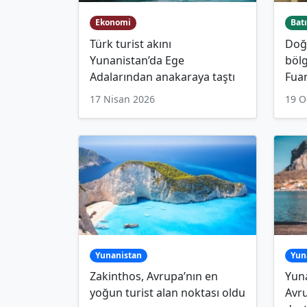
Ekonomi
Batı
Türk turist akını
Doğ
Yunanistan’da Ege
bölg
Adalarından anakaraya taştı
Fuar
17 Nisan 2026
19 O
Yunanistan
Yun
Zakinthos, Avrupa’nın en
Yuna
yoğun turist alan noktası oldu
Avr