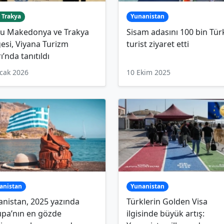
 Trakya
Yunanistan
u Makedonya ve Trakya
Sisam adasını 100 bin Tür
esi, Viyana Turizm
turist ziyaret etti
ı’nda tanıtıldı
cak 2026
10 Ekim 2025
anistan
Yunanistan
nistan, 2025 yazında
Türklerin Golden Visa
upa’nın en gözde
ilgisinde büyük artış: