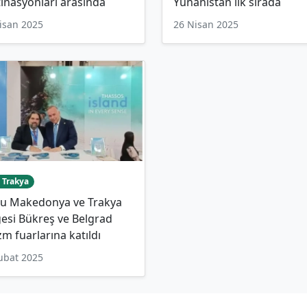
inasyonları arasında
Yunanistan ilk sırada
isan 2025
26 Nisan 2025
 Trakya
u Makedonya ve Trakya
esi Bükreş ve Belgrad
zm fuarlarına katıldı
ubat 2025