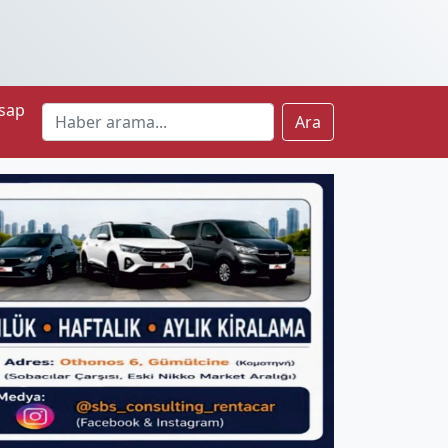
sap
Ara