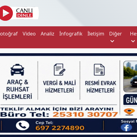
Fotoğraf
Video
Analiz
İnfografik
İletişim
Diğer
He