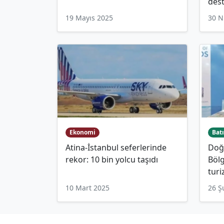
dest
19 Mayıs 2025
30 N
Ekonomi
Batı
Atina-İstanbul seferlerinde
Doğ
rekor: 10 bin yolcu taşıdı
Bölg
turi
10 Mart 2025
26 Ş