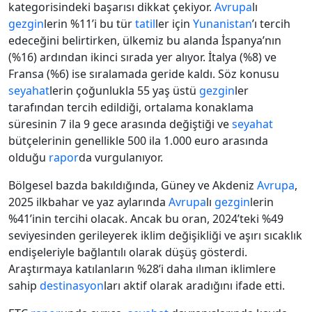
kategorisindeki başarısı dikkat çekiyor.
Avrupa
lı
gezgin
lerin %11’i bu tür
tatil
ler için
Yunanistan
’ı tercih
edeceğini belirtirken, ülkemiz bu alanda İspanya’nın
(%16) ardından ikinci sırada yer alıyor. İtalya (%8) ve
Fransa (%6) ise sıralamada geride kaldı. Söz konusu
seyahat
lerin çoğunlukla 55 yaş üstü
gezgin
ler
tarafından tercih edildiği, ortalama konaklama
süresinin 7 ila 9 gece arasında değiştiği ve
seyahat
bütçelerinin genellikle 500 ila 1.000 euro arasında
olduğu
rapor
da vurgulanıyor.
Bölgesel bazda bakıldığında, Güney ve Akdeniz
Avrupa
,
2025 ilkbahar ve yaz aylarında
Avrupa
lı
gezgin
lerin
%41’inin tercihi olacak. Ancak bu oran, 2024’teki %49
seviyesinden gerileyerek iklim değişikliği ve aşırı sıcaklık
endişeleriyle bağlantılı olarak düşüş gösterdi.
Araştırmaya katılanların %28’i daha ılıman iklimlere
sahip
destinasyon
ları aktif olarak aradığını ifade etti.