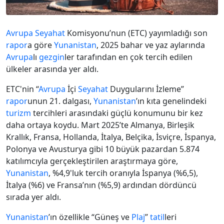
Avrupa
Seyahat
Komisyonu’nun (ETC) yayımladığı son
rapor
a göre
Yunanistan
, 2025 bahar ve yaz aylarında
Avrupa
lı
gezgin
ler tarafından en çok tercih edilen
ülkeler arasında yer aldı.
ETC'nin “
Avrupa
İçi
Seyahat
Duygularını İzleme”
rapor
unun 21. dalgası,
Yunanistan
’ın kıta genelindeki
turizm
tercihleri arasındaki güçlü konumunu bir kez
daha ortaya koydu. Mart 2025’te Almanya, Birleşik
Krallık, Fransa, Hollanda, İtalya, Belçika, İsviçre, İspanya,
Polonya ve Avusturya gibi 10 büyük pazardan 5.874
katılımcıyla gerçekleştirilen araştırmaya göre,
Yunanistan
, %4,9'luk tercih oranıyla İspanya (%6,5),
İtalya (%6) ve Fransa’nın (%5,9) ardından dördüncü
sırada yer aldı.
Yunanistan
’ın özellikle “Güneş ve
Plaj
”
tatil
leri