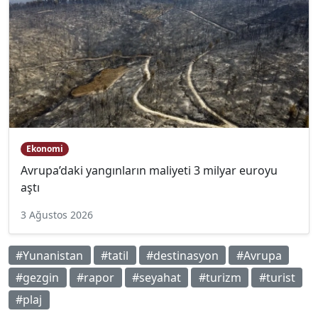
Ekonomi
Avrupa’daki yangınların maliyeti 3 milyar euroyu
aştı
3 Ağustos 2026
#Yunanistan
#tatil
#destinasyon
#Avrupa
#gezgin
#rapor
#seyahat
#turizm
#turist
#plaj