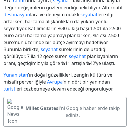
ETC
rapor
unda ayrıca,
seyahat
davranışlarında kayda
değer değişimlerin gözlemlendiği belirtiliyor. Alternatif
destinasyon
lara ve deneyim odaklı
seyahat
lere ilgi
artarken, harcama alışkanlıkları da yukarı yönlü
seyrediyor. Katılımcıların %30’u kişi başı 1.501 ila 2.500
euro arası harcama yapmayı planlarken, %17’si 2.500
euro’nun üzerinde bir bütçe ayırmayı hedefliyor.
Bununla birlikte,
seyahat
sürelerinin de uzadığı
görülüyor. 7 ila 12 gece süren
seyahat
planlayanların
oranı, geçtiğimiz yıla göre %11 artışla %42’ye ulaştı.
Yunanistan
’ın doğal güzellikleri, zengin kültürü ve
misafirperverliğiyle
Avrupa
’nın dört bir yanından
turist
leri cezbetmeye devam edeceği öngörülüyor.
Millet Gazetesi
'ni Google haberlerde takip
ediniz.