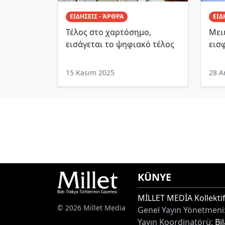
ΕΙΔΗΣΕΙΣ - ΆΡΘΡΑ
ΕΙΔ
Τέλος στο χαρτόσημο,
Μει
εισάγεται το ψηφιακό τέλος
εισ
15 Kasım 2025
28 A
KÜNYE
MİLLET MEDİA Kollektif
© 2026 Millet Media
Genel Yayın Yönetmeni
Yayın Koordinatörü:
Bi