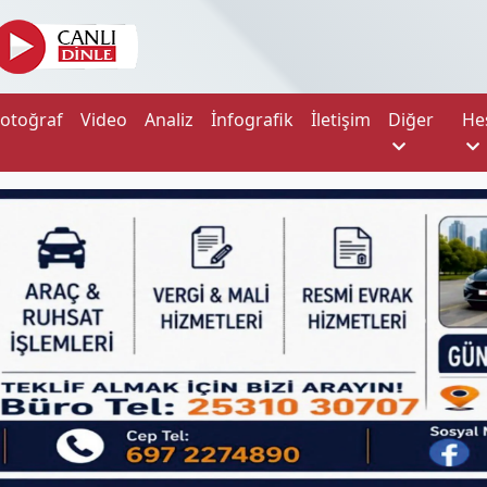
Fotoğraf
Video
Analiz
İnfografik
İletişim
Diğer
He