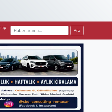
sap
Ara