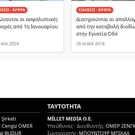
ΗΣΕΙΣ - ΆΡΘΡΑ
ΕΙΔΗΣΕΙΣ - ΆΡΘΡΑ
ώνονται οι ασφαλιστικές
Διατηρούνται οι απαλλα
φορές από 1η Ιανουαρίου
από την καταβολή διοδί
στην Εγνατία Οδό
ralık 2024
28 Aralık 2018
ΤΑΥΤΟΤΗΤΑ
 Şirketi
MİLLET MEDİA O.E.
:
Cengiz ÖMER
Υπεύθυνος - Διευθυντής:
ΟΜΕΡ ΖΕΝΓΚ
lal BUDUR
Συντονιστής:
ΜΠΟΥΝΤΟΥΡ ΜΠΙΛΑΛ