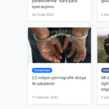
yöneticilerine "kara para"
göza
operasyonu
24 Ocak 2023
5 Ar
Yunanistan
Dün
2,5 milyon pornografik dosya
AB 
ile yakalandı
ilgi
bilg
11 Haziran 2022
5 Şu