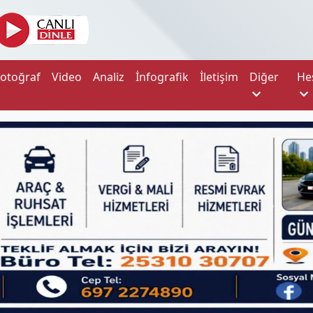
Fotoğraf
Video
Analiz
İnfografik
İletişim
Diğer
He