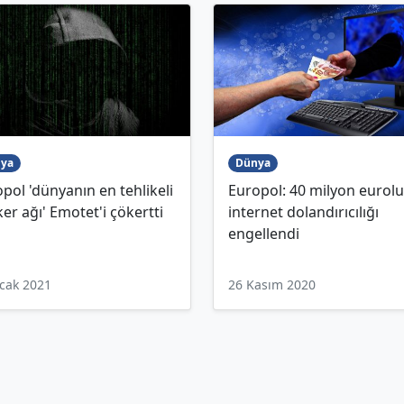
ya
Dünya
pol 'dünyanın en tehlikeli
Europol: 40 milyon eurol
er ağı' Emotet'i çökertti
internet dolandırıcılığı
engellendi
cak 2021
26 Kasım 2020