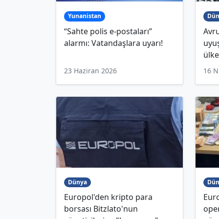
Yunanistan
Dün
“Sahte polis e-postaları”
Avr
alarmı: Vatandaşlara uyarı!
uyu
ülke
23 Haziran 2026
16 N
Dünya
Dün
Europol'den kripto para
Euro
borsası Bitzlato'nun
oper