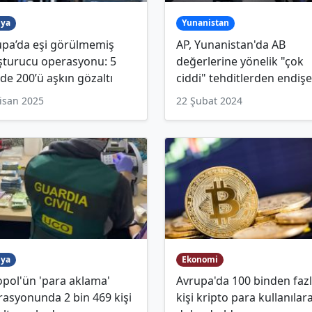
ya
Yunanistan
upa’da eşi görülmemiş
AP, Yunanistan'da AB
şturucu operasyonu: 5
değerlerine yönelik "çok
de 200’ü aşkın gözaltı
ciddi" tehditlerden endişe
isan 2025
22 Şubat 2024
ya
Ekonomi
pol'ün 'para aklama'
Avrupa'da 100 binden faz
asyonunda 2 bin 469 kişi
kişi kripto para kullanılar