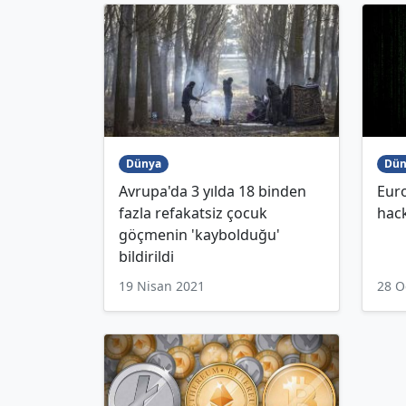
Dünya
Dün
Avrupa'da 3 yılda 18 binden
Euro
fazla refakatsiz çocuk
hack
göçmenin 'kaybolduğu'
bildirildi
19 Nisan 2021
28 O