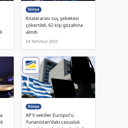
Dünya
Kıtalararası suç şebekesi
çökertildi, 62 kişi gözaltına
li
alındı
24 Temmuz 2023
Dünya
la
AP'li vekiller Europol'ü
ak
Yunanistan'daki casusluk