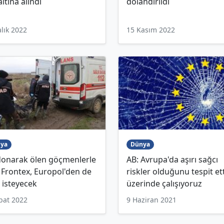
ltına alındı
dolandırıldı
alık 2022
15 Kasım 2022
ya
Dünya
donarak ölen göçmenlerle
AB: Avrupa'da aşırı sağcı
li Frontex, Europol'den de
riskler olduğunu tespit ett
i isteyecek
üzerinde çalışıyoruz
bat 2022
9 Haziran 2021