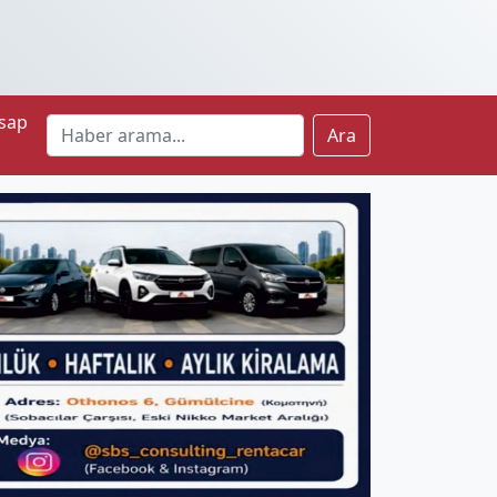
sap
Ara