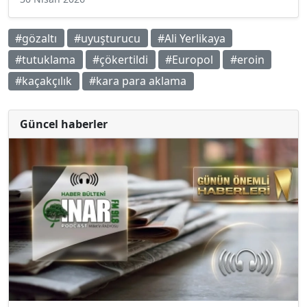
#gözaltı
#uyuşturucu
#Ali Yerlikaya
#tutuklama
#çökertildi
#Europol
#eroin
#kaçakçılık
#kara para aklama
Güncel haberler