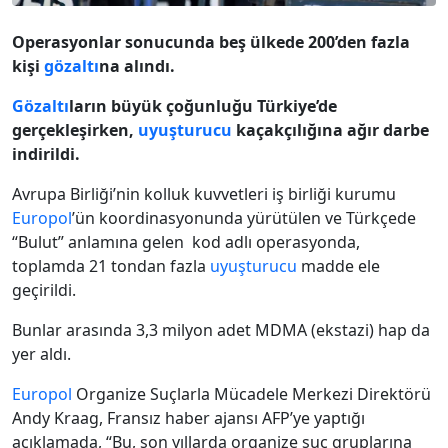
Operasyonlar sonucunda beş ülkede 200’den fazla
kişi
gözaltı
na alındı.
Gözaltı
ların büyük çoğunluğu Türkiye’de
gerçekleşirken,
uyuşturucu
kaçakçılığına ağır darbe
indirildi.
Avrupa Birliği’nin kolluk kuvvetleri iş birliği kurumu
Europol
’ün koordinasyonunda yürütülen ve Türkçede
“Bulut” anlamına gelen kod adlı operasyonda,
toplamda 21 tondan fazla
uyuşturucu
madde ele
geçirildi.
Bunlar arasında 3,3 milyon adet MDMA (ekstazi) hap da
yer aldı.
Europol
Organize Suçlarla Mücadele Merkezi Direktörü
Andy Kraag, Fransız haber ajansı AFP’ye yaptığı
açıklamada, “Bu, son yıllarda organize suç gruplarına