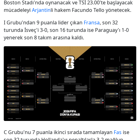
Boston Stadı'nda oynanacak ve TSİ 23.00'te başlayacak
mücadeleyi
Arjantin
li hakem Facundo Tello yönetecek.
I Grubu'ndan 9 puanla lider çıkan
Fransa
, son 32
turunda İsveç'i 3-0, son 16 turunda ise Paraguay'ı 1-0
yenerek son 8 takım arasına kaldı.
C Grubu'nu 7 puanla ikinci sırada tamamlayan
Fas
ise
son 32 turunda Hollanda'yı penaltılarla 3-2 mağlup