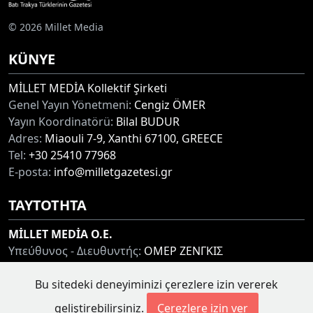
© 2026 Millet Media
KÜNYE
MİLLET MEDİA Kollektif Şirketi
Genel Yayın Yönetmeni:
Cengiz ÖMER
Yayın Koordinatörü:
Bilal BUDUR
Adres:
Miaouli 7-9, Xanthi 67100, GREECE
Tel:
+30 25410 77968
E-posta:
info@milletgazetesi.gr
ΤΑΥΤΟΤΗΤΑ
MİLLET MEDİA O.E.
Υπεύθυνος - Διευθυντής:
ΟΜΕΡ ΖΕΝΓΚΙΣ
Συντονιστής:
ΜΠΟΥΝΤΟΥΡ ΜΠΙΛΑΛ
Bu sitedeki deneyiminizi çerezlere izin vererek
Διεύθυνση:
ΜΙΑΟΥΛΗ 7-9, ΞΑΝΘΗ 67100
Τηλ:
+30 25410 77968
geliştirebilirsiniz.
Çerezlere izin ver