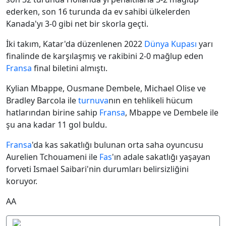
ederken, son 16 turunda da ev sahibi ülkelerden
Kanada'yı 3-0 gibi net bir skorla geçti.
İki takım, Katar'da düzenlenen 2022
Dünya Kupası
yarı
finalinde de karşılaşmış ve rakibini 2-0 mağlup eden
Fransa
final biletini almıştı.
Kylian Mbappe, Ousmane Dembele, Michael Olise ve
Bradley Barcola ile
turnuva
nın en tehlikeli hücum
hatlarından birine sahip
Fransa
, Mbappe ve Dembele ile
şu ana kadar 11 gol buldu.
Fransa
'da kas sakatlığı bulunan orta saha oyuncusu
Aurelien Tchouameni ile
Fas
'ın adale sakatlığı yaşayan
forveti Ismael Saibari'nin durumları belirsizliğini
koruyor.
AA