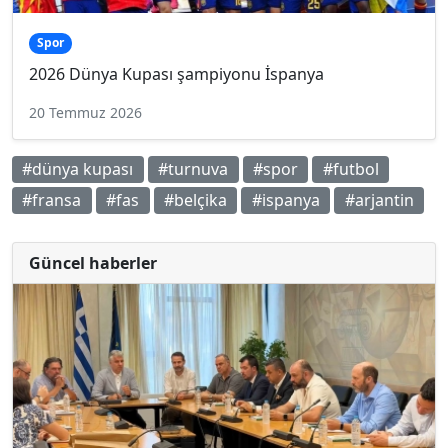
Spor
2026 Dünya Kupası şampiyonu İspanya
20 Temmuz 2026
#dünya kupası
#turnuva
#spor
#futbol
#fransa
#fas
#belçika
#ispanya
#arjantin
Güncel haberler