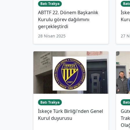
Batı Trakya
Batı
ABTTF 22. Dönem Başkanlık
İske
Kurulu görev dağılımını
Kuru
gerçekleştirdi
28 Nisan 2025
27 N
Batı Trakya
Batı
İskeçe Türk Birliği'nden Genel
Güte
Kurul duyurusu
Trak
Ola