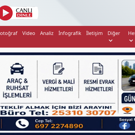
Fotoğraf
Video
Analiz
İnfografik
İletişim
Diğer
He