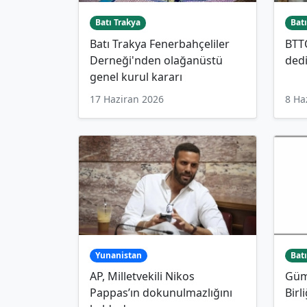
Batı Trakya
Batı
Batı Trakya Fenerbahçeliler
BTT
Derneği'nden olağanüstü
ded
genel kurul kararı
17 Haziran 2026
8 Ha
Yunanistan
Batı
AP, Milletvekili Nikos
Güm
Pappas’ın dokunulmazlığını
Birl