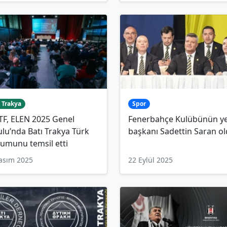
 Trakya
Spor
TF, ELEN 2025 Genel
Fenerbahçe Kulübünün y
lu’nda Batı Trakya Türk
başkanı Sadettin Saran o
umunu temsil etti
asım 2025
22 Eylül 2025