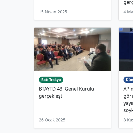
gerç
15 Nisan 2025
4 Ma
Batı Trakya
Dün
BTAYTD 43. Genel Kurulu
AP m
gerçekleşti
göre
yayı
soy
26 Ocak 2025
8 Ka