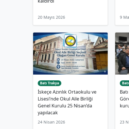
kaldırdı
20 Mayıs 2026
9 Ma
Batı Trakya
Batı
İskeçe Azınlık Ortaokulu ve
Batı
Lisesi’nde Okul Aile Birliği
Göre
Genel Kurulu 25 Nisan’da
kuru
yapılacak
24 Nisan 2026
23 N