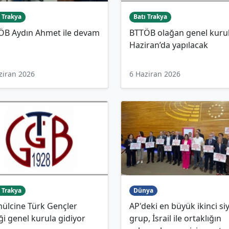
 Trakya
Batı Trakya
ÖB Aydın Ahmet ile devam
BTTÖB olağan genel kuru
i
Haziran’da yapılacak
ziran 2026
6 Haziran 2026
 Trakya
Dünya
ülcine Türk Gençler
AP'deki en büyük ikinci si
iği genel kurula gidiyor
grup, İsrail ile ortaklığın