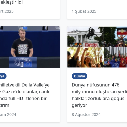
ekleştirildi
rt 2025
1 Şubat 2025
ya
Dünya
illetvekili Della Valle'ye
Dünya nüfusunun 476
 Gazze'de olanlar, canlı
milyonunu oluşturan yerli
nda full HD izlenen bir
halklar, zorluklara göğüs
kırım
geriyor
sım 2024
8 Ağustos 2024