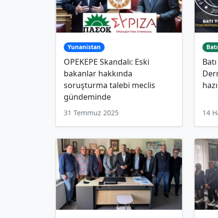
Yunanistan
Batı
OPEKEPE Skandalı: Eski
Batı
bakanlar hakkında
Dern
soruşturma talebi meclis
hazı
gündeminde
31 Temmuz 2025
14 H