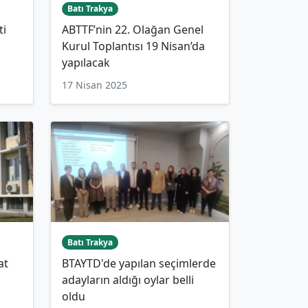
Batı Trakya
ti
ABTTF’nin 22. Olağan Genel
Kurul Toplantısı 19 Nisan’da
yapılacak
17 Nisan 2025
Batı Trakya
at
BTAYTD'de yapılan seçimlerde
adayların aldığı oylar belli
oldu