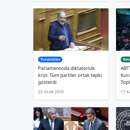
Yunanistan
Batı
Parlamentoda diktatörlük
ABT
krizi: Tüm partiler ortak tepki
Kuru
gösterdi
Topl
22 Ocak 2026
17 K