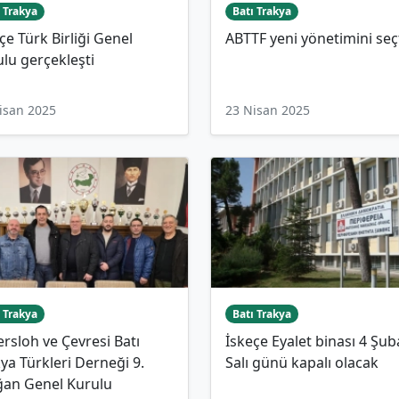
 Trakya
Batı Trakya
çe Türk Birliği Genel
ABTTF yeni yönetimini seç
lu gerçekleşti
isan 2025
23 Nisan 2025
 Trakya
Batı Trakya
rsloh ve Çevresi Batı
İskeçe Eyalet binası 4 Şub
ya Türkleri Derneği 9.
Salı günü kapalı olacak
ğan Genel Kurulu