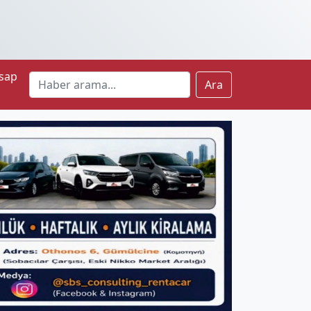
sap
Ara