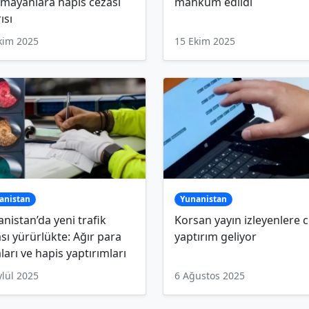
lmayanlara hapis cezası
mahkum edildi
ısı
kim 2025
15 Ekim 2025
anistan
Yunanistan
nistan’da yeni trafik
Korsan yayın izleyenlere c
sı yürürlükte: Ağır para
yaptırım geliyor
ları ve hapis yaptırımları
ylül 2025
6 Ağustos 2025