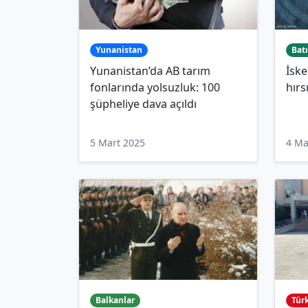
Yunanistan
Batı
Yunanistan’da AB tarım
İske
fonlarında yolsuzluk: 100
hırs
şüpheliye dava açıldı
5 Mart 2025
4 Ma
Balkanlar
Tür