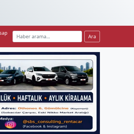
sap
Ara