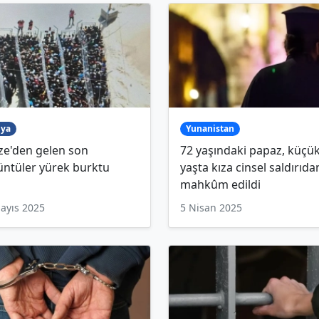
ya
Yunanistan
ze'den gelen son
72 yaşındaki papaz, küçü
üntüler yürek burktu
yaşta kıza cinsel saldırıda
mahkûm edildi
ayıs 2025
5 Nisan 2025