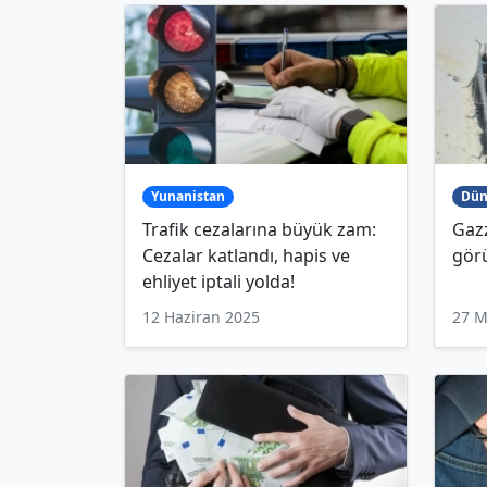
Yunanistan
Dün
Trafik cezalarına büyük zam:
Gaz
Cezalar katlandı, hapis ve
gör
ehliyet iptali yolda!
12 Haziran 2025
27 M