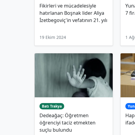
Fikirleri ve mücadelesiyle
Yun
hatırlanan Boşnak lider Aliya
7 fi
İzetbegoviç'in vefatının 21. yılı
19 Ekim 2024
1 Ağ
Batı Trakya
Yun
Dedeağaç: Öğretmen
Hapi
öğrenciyi taciz etmekten
ifad
suçlu bulundu