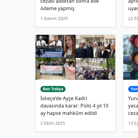
cezası aldıktan sonra bile
ayrı
ödeme yapmış
uyar
1 Kasım 2025
22 E
Batı Trakya
Yun
İskeçe’de Ayşe Kadri
Yuna
davasında karar: Polis 4 yıl 10
yasa
ay hapse mahkûm edildi
ceza
2 Ekim 2025
13 E