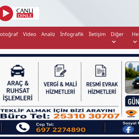
Fotoğraf
Video
Analiz
İnfografik
İletişim
Diğer
He