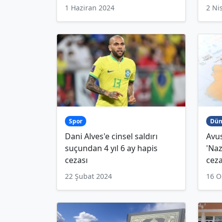
1 Haziran 2024
2 Ni
Spor
Dün
Dani Alves'e cinsel saldırı
Avus
suçundan 4 yıl 6 ay hapis
'Naz
cezası
ceza
22 Şubat 2024
16 O