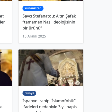
Yunanistan
r:
Savcı Stefanatou: Altın Şafak
ler
“tamamen Nazi ideolojisinin
bir ürünü”
15 Aralık 2025
Dünya
İspanyol rahip 'İslamofobik"
se
ifadeleri nedeniyle 3 yıl hapis