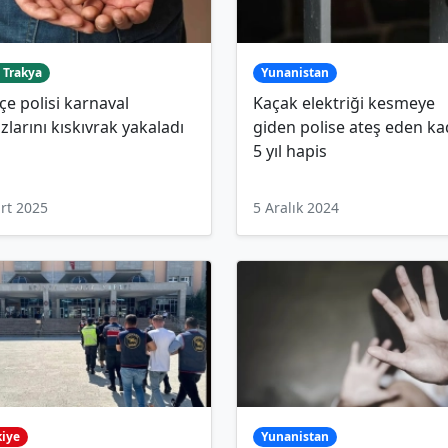
 Trakya
Yunanistan
çe polisi karnaval
Kaçak elektriği kesmeye
ızlarını kıskıvrak yakaladı
giden polise ateş eden ka
5 yıl hapis
rt 2025
5 Aralık 2024
kiye
Yunanistan