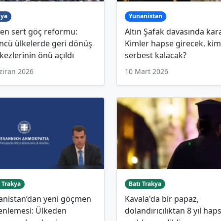
ya
Yunanistan
en sert göç reformu:
Altın Şafak davasında kara
ncü ülkelerde geri dönüş
Kimler hapse girecek, kim
ezlerinin önü açıldı
serbest kalacak?
ziran 2026
10 Mart 2026
 Trakya
Batı Trakya
anistan’dan yeni göçmen
Kavala'da bir papaz,
enlemesi: Ülkeden
dolandırıcılıktan 8 yıl hap