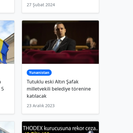
27 Şubat 2024
Yunanistan
a
Tutuklu eski Altın Şafak
 5
milletvekili belediye törenine
katılacak
23 Aralık 2023