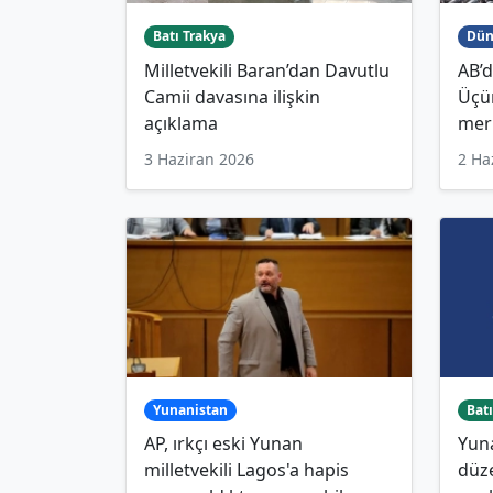
Batı Trakya
Dün
Milletvekili Baran’dan Davutlu
AB’d
Camii davasına ilişkin
Üçü
açıklama
merk
3 Haziran 2026
2 Ha
Yunanistan
Batı
AP, ırkçı eski Yunan
Yun
milletvekili Lagos'a hapis
düz