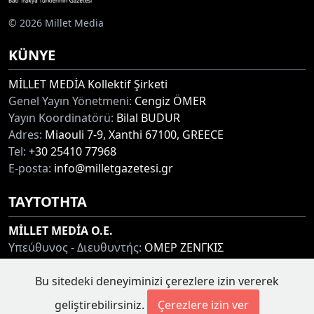
© 2026 Millet Media
KÜNYE
MİLLET MEDİA Kollektif Şirketi
Genel Yayın Yönetmeni:
Cengiz ÖMER
Yayın Koordinatörü:
Bilal BUDUR
Adres:
Miaouli 7-9, Xanthi 67100, GREECE
Tel:
+30 25410 77968
E-posta:
info@milletgazetesi.gr
ΤΑΥΤΟΤΗΤΑ
MİLLET MEDİA O.E.
Υπεύθυνος - Διευθυντής:
ΟΜΕΡ ΖΕΝΓΚΙΣ
Συντονιστής:
ΜΠΟΥΝΤΟΥΡ ΜΠΙΛΑΛ
Bu sitedeki deneyiminizi çerezlere izin vererek
Διεύθυνση:
ΜΙΑΟΥΛΗ 7-9, ΞΑΝΘΗ 67100
Τηλ:
+30 25410 77968
geliştirebilirsiniz.
Çerezlere izin ver