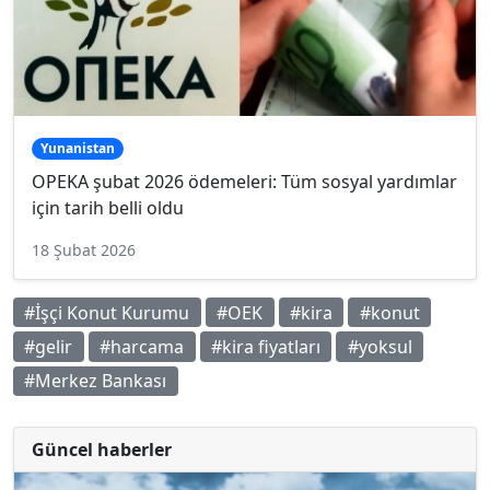
Yunanistan
OPEKA şubat 2026 ödemeleri: Tüm sosyal yardımlar
için tarih belli oldu
18 Şubat 2026
#İşçi Konut Kurumu
#OEK
#kira
#konut
#gelir
#harcama
#kira fiyatları
#yoksul
#Merkez Bankası
Güncel haberler