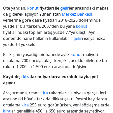
Öte yandan,
konut
fiyatları ile
gelir
ler arasındaki makas
da giderek açılıyor. Yunanistan
Merkez Bankası
verilerine göre daire fiyatları 2018-2025 döneminde
yüzde 110 artarken, 2007’den bu yana
konut
fiyatlarındaki toplam artış yüzde 77’ye ulaştı. Aynı
dönemde hane halkının kullanılabilir
gelir
i ise yalnızca
yüzde 14 yükseldi.
Bir kişinin yaşadığı bir hanede aylık
konut
maliyeti
ortalama 700 euroya ulaşırken, iki çocuklu ailelerde bu
rakam 1.200 ila 1.500 euro arasında değişiyor.
Kayıt dışı
kira
lar milyarlarca euroluk kayba yol
açıyor
Araştırmada, resmi
kira
rakamları ile piyasa gerçekleri
arasındaki büyük fark da dikkat çekti. Resmi kayıtlarda
ortalama
kira
255 euro görünürken, yeni sözleşmelerde
kira
lar genellikle 450 ila 650 euro arasında seyrediyor.