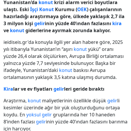
Yunanistan’da
konut
krizi alarm verici boyutlara
ulaştı. Eski
İşçi
Konut
Kurumu (
OEK
) çalışanlarının
hazırladığı araştırmaya göre, ülkede yaklaşık 2,7 ila
3 milyon kişi
gelir
inin yüzde 40’ından fazlasını
kira
ve
konut
giderlerine ayırmak zorunda kalıyor.
ieidiseis.gr'da konuyla ilgili yer alan habere göre, 2025
yılı itibarıyla Yunanistan’ın “aşırı
konut
yükü” oranı
yüzde 26,4 olarak ölçülürken, Avrupa Birliği ortalaması
yalnızca yüzde 7,7 seviyesinde bulunuyor. Başka bir
ifadeyle, Yunanistan’daki
konut
baskısı Avrupa
ortalamasının yaklaşık 3,5 katına ulaşmış durumda.
Kira
lar ve ev fiyatları
gelir
leri geride bıraktı
Araştırma,
konut
maliyetlerinin özellikle düşük
gelir
li
kesimler üzerinde ağır bir yük oluşturduğunu ortaya
koydu. En
yoksul
gelir
gruplarında her 10 haneden
8’inden fazlası
gelir
inin yüzde 40’ından fazlasını barınma
için harcıyor.