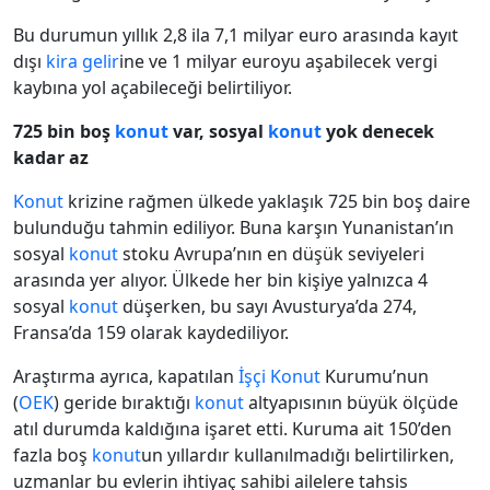
Bu durumun yıllık 2,8 ila 7,1 milyar euro arasında kayıt
dışı
kira
gelir
ine ve 1 milyar euroyu aşabilecek vergi
kaybına yol açabileceği belirtiliyor.
725 bin boş
konut
var, sosyal
konut
yok denecek
kadar az
Konut
krizine rağmen ülkede yaklaşık 725 bin boş daire
bulunduğu tahmin ediliyor. Buna karşın Yunanistan’ın
sosyal
konut
stoku Avrupa’nın en düşük seviyeleri
arasında yer alıyor. Ülkede her bin kişiye yalnızca 4
sosyal
konut
düşerken, bu sayı Avusturya’da 274,
Fransa’da 159 olarak kaydediliyor.
Araştırma ayrıca, kapatılan
İşçi
Konut
Kurumu’nun
(
OEK
) geride bıraktığı
konut
altyapısının büyük ölçüde
atıl durumda kaldığına işaret etti. Kuruma ait 150’den
fazla boş
konut
un yıllardır kullanılmadığı belirtilirken,
uzmanlar bu evlerin ihtiyaç sahibi ailelere tahsis