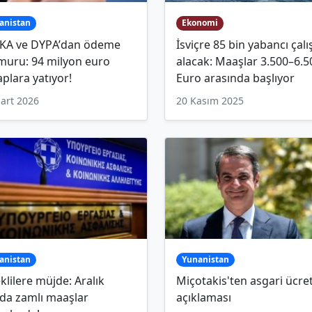
anistan
Ekonomi
FΚΑ ve DΥPΑ’dan ödeme
İsviçre 85 bin yabancı çal
muru: 94 milyon euro
alacak: Maaşlar 3.500–6.5
plara yatıyor!
Euro arasında başlıyor
art 2026
20 Kasım 2025
anistan
Yunanistan
lilere müjde: Aralık
Miçotakis'ten asgari ücre
da zamlı maaşlar
açıklaması