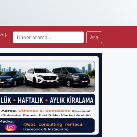
sap
Ara