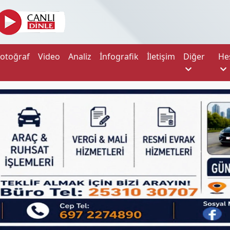
Fotoğraf
Video
Analiz
İnfografik
İletişim
Diğer
He