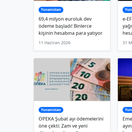
Yunanistan
Yun
69,4 milyon euroluk dev
e-Ε
ödeme başladı! Binlerce
yağ
kişinin hesabına para yatıyor
hesa
11 Haziran 2026
31 M
Yunanistan
Yun
OPEKA Şubat ayı ödemelerini
Emek
öne çekti: Zam ve yeni
ayın