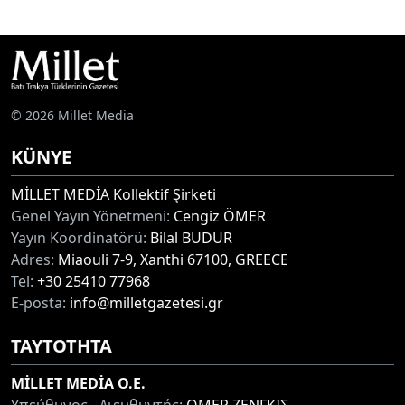
© 2026 Millet Media
KÜNYE
MİLLET MEDİA Kollektif Şirketi
Genel Yayın Yönetmeni:
Cengiz ÖMER
Yayın Koordinatörü:
Bilal BUDUR
Adres:
Miaouli 7-9, Xanthi 67100, GREECE
Tel:
+30 25410 77968
E-posta:
info@milletgazetesi.gr
ΤΑΥΤΟΤΗΤΑ
MİLLET MEDİA O.E.
Υπεύθυνος - Διευθυντής:
ΟΜΕΡ ΖΕΝΓΚΙΣ