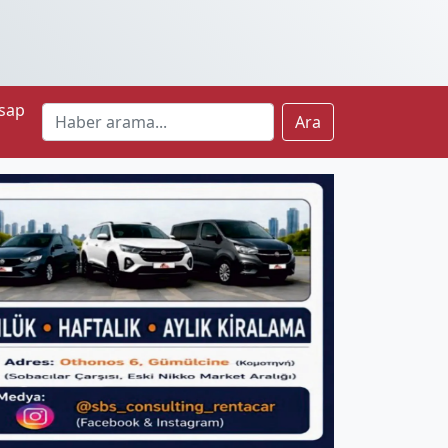
sap
Ara