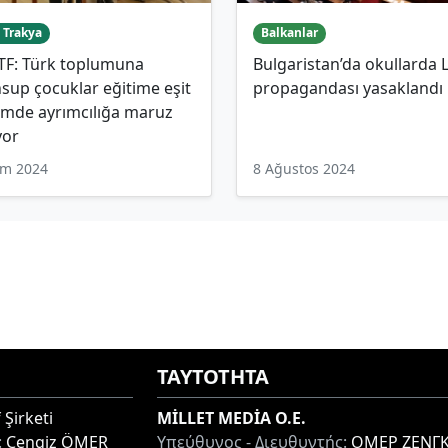
 Trakya
Balkanlar
TF: Türk toplumuna
Bulgaristan’da okullarda
up çocuklar eğitime eşit
propagandası yasaklandı
imde ayrımcılığa maruz
yor
im 2024
8 Ağustos 2024
ΤΑΥΤΟΤΗΤΑ
 Şirketi
MİLLET MEDİA O.E.
:
Cengiz ÖMER
Υπεύθυνος - Διευθυντής:
ΟΜΕΡ ΖΕΝΓΚ