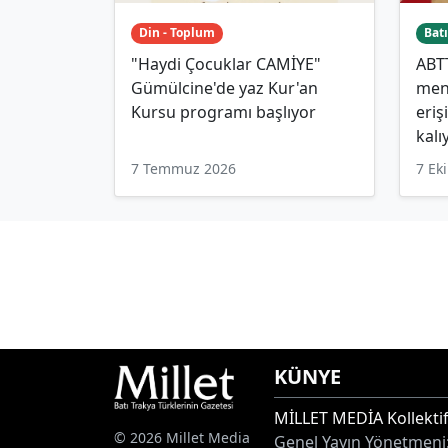
Din - Toplum
Batı
"Haydi Çocuklar CAMİYE"
ABT
Gümülcine'de yaz Kur'an
mens
Kursu programı başlıyor
eriş
kalı
7 Temmuz 2026
7 Ek
KÜNYE
MİLLET MEDİA Kollektif
© 2026 Millet Media
Genel Yayın Yönetmeni