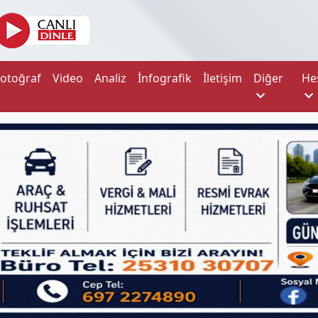
Fotoğraf
Video
Analiz
İnfografik
İletişim
Diğer
He