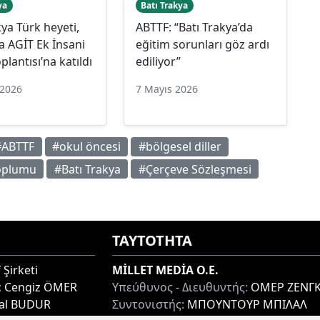
ya
Batı Trakya
kya Türk heyeti,
ABTTF: “Batı Trakya’da
a AGİT Ek İnsani
eğitim sorunları göz ardı
plantısı’na katıldı
ediliyor”
 2026
7 Mayıs 2026
#ABTTF
#okul öncesi
#bölgesel diller
oplumu
#Batı Trakya
#Çerçeve Sözleşmesi
ΤΑΥΤΟΤΗΤΑ
 Şirketi
MİLLET MEDİA O.E.
:
Cengiz ÖMER
Υπεύθυνος - Διευθυντής:
ΟΜΕΡ ΖΕΝΓΚ
lal BUDUR
Συντονιστής:
ΜΠΟΥΝΤΟΥΡ ΜΠΙΛΑΛ