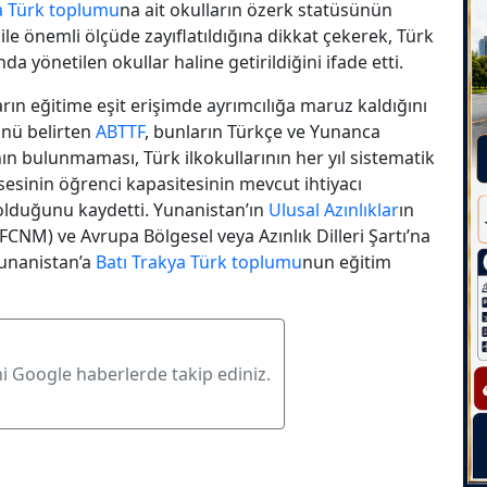
a
Türk toplumu
na ait okulların özerk statüsünün
ile önemli ölçüde zayıflatıldığına dikkat çekerek, Türk
da yönetilen okullar haline getirildiğini ifade etti.
ın eğitime eşit erişimde ayrımcılığa maruz kaldığını
nü belirten
ABTTF
, bunların Türkçe ve Yunanca
ının bulunmaması, Türk ilkokullarının her yıl sistematik
lisesinin öğrenci kapasitesinin mevcut ihtiyacı
 olduğunu kaydetti. Yunanistan’ın
Ulusal Azınlıklar
ın
(FCNM) ve Avrupa Bölgesel veya Azınlık Dilleri Şartı’na
Yunanistan’a
Batı Trakya
Türk toplumu
nun eğitim
ni Google haberlerde takip ediniz.