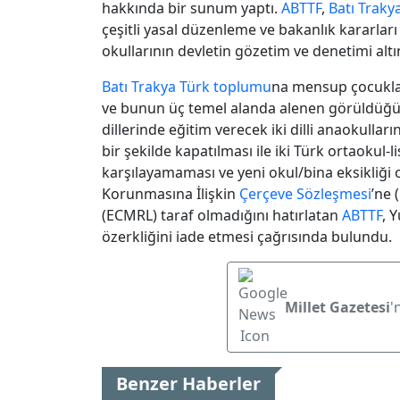
hakkında bir sunum yaptı.
ABTTF
,
Batı Traky
çeşitli yasal düzenleme ve bakanlık kararları 
okullarının devletin gözetim ve denetimi altın
Batı Trakya
Türk toplumu
na mensup çocuklar
ve bunun üç temel alanda alenen görüldüğü
dillerinde eğitim verecek iki dilli anaokullar
bir şekilde kapatılması ile iki Türk ortaokul-
karşılayamaması ve yeni okul/bina eksikliği
Korunmasına İlişkin
Çerçeve Sözleşmesi
’ne 
(ECMRL) taraf olmadığını hatırlatan
ABTTF
, 
özerkliğini iade etmesi çağrısında bulundu.
Millet Gazetesi
'
Benzer Haberler