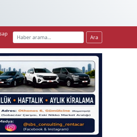
sap
Ara