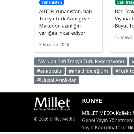
Yunanistan
Batı Trak
ABTTF: Yunanistan, Batı
Batı Tra
Trakya Türk Azınlığı ve
Viyana’d
Makedon azınlığın
Boyut To
varlığını inkar ediyor
13 Mayıs
3 Haziran 2026
#Avrupa Batı Trakya Türk Federasyonu
#anaokulu
#ana dilde eğitim
#Türk t
#Ulusal Azınlıklar
KÜNYE
MİLLET MEDİA Kollektif
© 2026 Millet Media
Genel Yayın Yönetmeni
Yayın Koordinatörü:
Bi