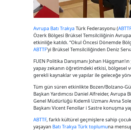
Avrupa
Batı Trakya
Türk Federasyonu (
ABTT
Özerk Bölgesi Brüksel Temsilciliğinin Avrupa M
etkinliğe katıldı. “Okul Öncesi Dönemde Bölges
ABTTF
’yi Brüksel Temsilciliğinden Deniz Serva
FUEN Politika Danışmanı Johan Häggman’ın yö
yapay zekanın öğretimdeki etkisi, bölgesel ve
gerekli kaynaklar ve yapılar ile geleceğe yönel
Tüm gün süren etkinlikte Bozen/Bolzano-Gün
Başkan Yardımcısı Daniel Alfreider, Avrupa Bi
Genel Müdürlüğü Kıdemli Uzmanı Anna Sole M
Başkanı Vicent Fenollar i Sastre konuşma yap
ABTTF
, farklı kültürel geçmişlere sahip çoc
yaşayan
Batı Trakya
Türk toplumu
na mensup 