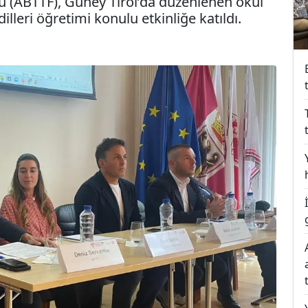
u (ABTTF), Güney Tirol’da düzenlenen okul
lleri öğretimi konulu etkinliğe katıldı.