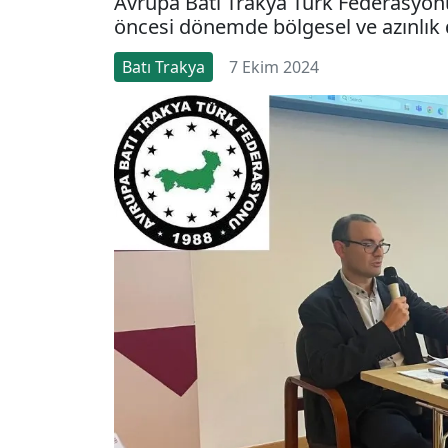
Avrupa Batı Trakya Türk Federasyon
öncesi dönemde bölgesel ve azınlık di
Batı Trakya
7 Ekim 2024