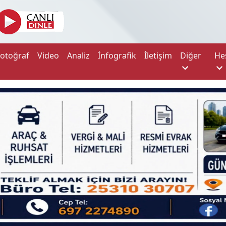
Fotoğraf
Video
Analiz
İnfografik
İletişim
Diğer
He