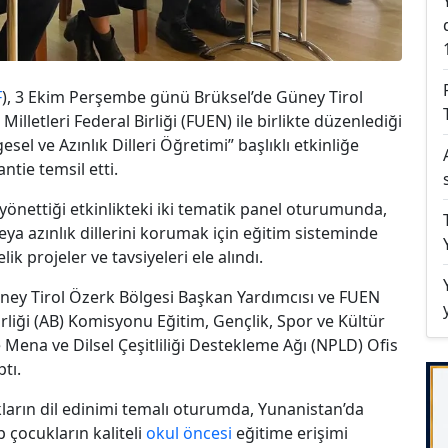
F
), 3 Ekim Perşembe günü Brüksel’de Güney Tirol
illetleri Federal Birliği (FUEN) ile birlikte düzenlediği
el ve Azınlık Dilleri Öğretimi” başlıklı etkinliğe
ntie temsil etti.
nettiği etkinlikteki iki tematik panel oturumunda,
ya azınlık dillerini korumak için eğitim sisteminde
ik projeler ve tavsiyeleri ele alındı.
ey Tirol Özerk Bölgesi Başkan Yardımcısı ve FUEN
rliği (AB) Komisyonu Eğitim, Gençlik, Spor ve Kültür
ena ve Dilsel Çeşitliliği Destekleme Ağı (NPLD) Ofis
tı.
ukların dil edinimi temalı oturumda, Yunanistan’da
çocukların kaliteli
okul öncesi
eğitime erişimi