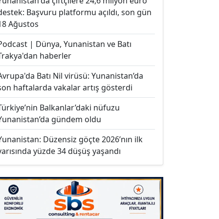
Yunanistan'da çiftçilere 24,6 milyon euro
destek: Başvuru platformu açıldı, son gün
18 Ağustos
Podcast | Dünya, Yunanistan ve Batı
Trakya'dan haberler
Avrupa'da Batı Nil virüsü: Yunanistan’da
son haftalarda vakalar artış gösterdi
Türkiye’nin Balkanlar’daki nüfuzu
Yunanistan’da gündem oldu
Yunanistan: Düzensiz göçte 2026’nın ilk
yarısında yüzde 34 düşüş yaşandı