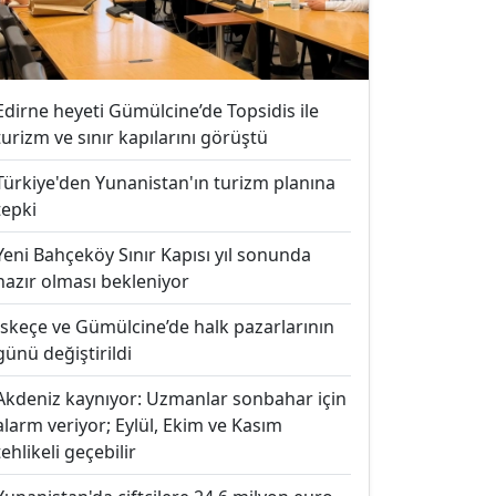
Edirne heyeti Gümülcine’de Topsidis ile
turizm ve sınır kapılarını görüştü
Türkiye'den Yunanistan'ın turizm planına
tepki
Yeni Bahçeköy Sınır Kapısı yıl sonunda
hazır olması bekleniyor
İskeçe ve Gümülcine’de halk pazarlarının
günü değiştirildi
Akdeniz kaynıyor: Uzmanlar sonbahar için
alarm veriyor; Eylül, Ekim ve Kasım
tehlikeli geçebilir