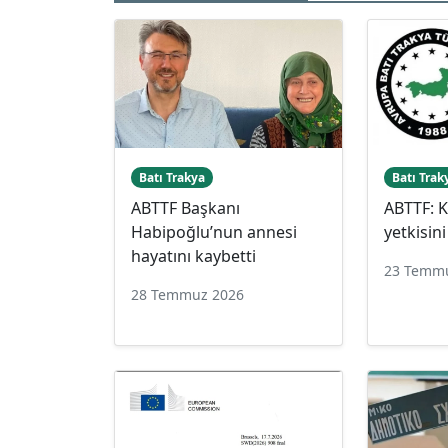
Batı Trakya
Batı Trak
ABTTF Başkanı
ABTTF: 
Habipoğlu’nun annesi
yetkisin
hayatını kaybetti
23 Temm
28 Temmuz 2026