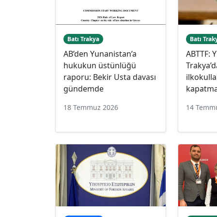
Batı Trakya
Batı Trak
AB’den Yunanistan’a
ABTTF: Y
hukukun üstünlüğü
Trakya’d
raporu: Bekir Usta davası
ilkokulla
gündemde
kapatma
18 Temmuz 2026
14 Temm