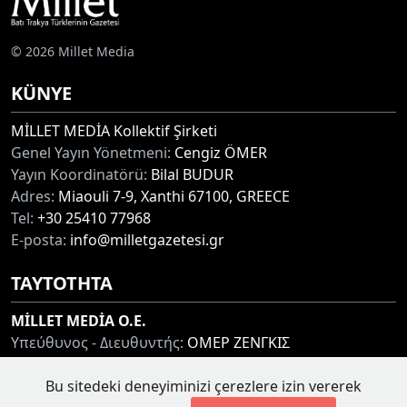
© 2026 Millet Media
KÜNYE
MİLLET MEDİA Kollektif Şirketi
Genel Yayın Yönetmeni:
Cengiz ÖMER
Yayın Koordinatörü:
Bilal BUDUR
Adres:
Miaouli 7-9, Xanthi 67100, GREECE
Tel:
+30 25410 77968
E-posta:
info@milletgazetesi.gr
ΤΑΥΤΟΤΗΤΑ
MİLLET MEDİA O.E.
Υπεύθυνος - Διευθυντής:
ΟΜΕΡ ΖΕΝΓΚΙΣ
Συντονιστής:
ΜΠΟΥΝΤΟΥΡ ΜΠΙΛΑΛ
Bu sitedeki deneyiminizi çerezlere izin vererek
Διεύθυνση:
ΜΙΑΟΥΛΗ 7-9, ΞΑΝΘΗ 67100