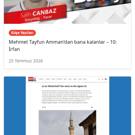
Köşe Yazıları
Mehmet Tayfun Amman’dan bana kalanlar – 10:
İrfan
25 Temmuz 2026