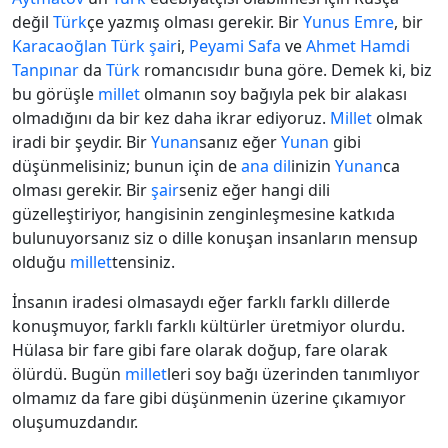
değil
Türk
çe yazmış olması gerekir. Bir
Yunus Emre
, bir
Karacaoğlan
Türk
şair
i,
Peyami Safa
ve
Ahmet Hamdi
Tanpınar
da
Türk
romancısıdır buna göre. Demek ki, biz
bu görüşle
millet
olmanın soy bağıyla pek bir alakası
olmadığını da bir kez daha ikrar ediyoruz.
Millet
olmak
iradi bir şeydir. Bir
Yunan
sanız eğer
Yunan
gibi
düşünmelisiniz; bunun için de
ana dil
inizin
Yunan
ca
olması gerekir. Bir
şair
seniz eğer hangi dili
güzelleştiriyor, hangisinin zenginleşmesine katkıda
bulunuyorsanız siz o dille konuşan insanların mensup
olduğu
millet
tensiniz.
İnsanın iradesi olmasaydı eğer farklı farklı dillerde
konuşmuyor, farklı farklı kültürler üretmiyor olurdu.
Hülasa bir fare gibi fare olarak doğup, fare olarak
ölürdü. Bugün
millet
leri soy bağı üzerinden tanımlıyor
olmamız da fare gibi düşünmenin üzerine çıkamıyor
oluşumuzdandır.