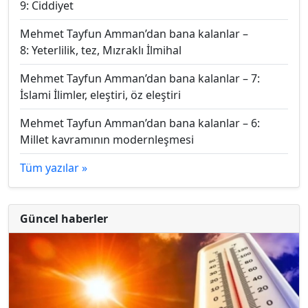
9: Ciddiyet
Mehmet Tayfun Amman’dan bana kalanlar –
8: Yeterlilik, tez, Mızraklı İlmihal
Mehmet Tayfun Amman’dan bana kalanlar – 7:
İslami İlimler, eleştiri, öz eleştiri
Mehmet Tayfun Amman’dan bana kalanlar – 6:
Millet kavramının modernleşmesi
Tüm yazılar »
Güncel haberler