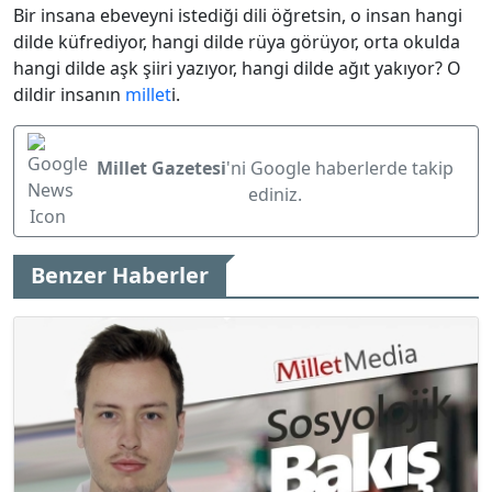
Bir insana ebeveyni istediği dili öğretsin, o insan hangi
dilde küfrediyor, hangi dilde rüya görüyor, orta okulda
hangi dilde aşk şiiri yazıyor, hangi dilde ağıt yakıyor? O
dildir insanın
millet
i.
Millet Gazetesi
'ni Google haberlerde takip
ediniz.
Benzer Haberler