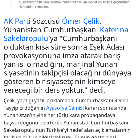
AK Parti
Sözcüsü
Ömer Çelik
,
Yunanistan Cumhurbaşkanı
Katerina
Sakelaropulu
'ya "Cumhurbaşkanı
olduktan kısa süre sonra Eşek Adası
provokasyonuna imza atarak barış
yanlısı olmadığını, marjinal Yunan
siyasetinin takipçisi olacağını dünyaya
gösteren bir siyasetçinin kimseye
vereceği bir ders yoktur." dedi.
Çelik, yaptığı yazılı açıklamada, Cumhurbaşkanı Recep
Tayyip Erdoğan'ın
Ayasofya Camisi
kararı sonrasında
Yunanistan'ın yine her türlü kara propagandaya
başvurduğunu belirterek Yunanistan Cumhurbaşkanı
Sakelaropulu'nun Türkiye'yi hedef alan açıklamalarının
tarih ve hukuk bilgisi yoksunluğunun göstergesi