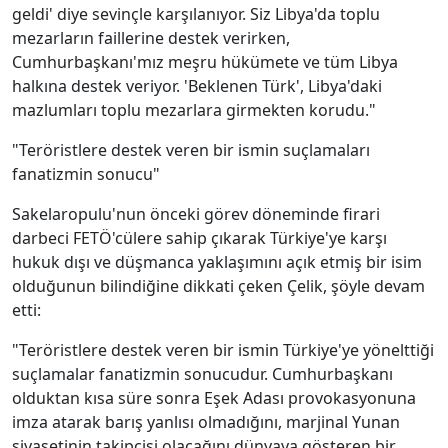
geldi' diye sevinçle karşılanıyor. Siz Libya'da toplu
mezarların faillerine destek verirken,
Cumhurbaşkanı'mız meşru hükümete ve tüm Libya
halkına destek veriyor. 'Beklenen Türk', Libya'daki
mazlumları toplu mezarlara girmekten korudu."
"Teröristlere destek veren bir ismin suçlamaları
fanatizmin sonucu"
Sakelaropulu'nun önceki görev döneminde firari
darbeci FETÖ'cülere sahip çıkarak Türkiye'ye karşı
hukuk dışı ve düşmanca yaklaşımını açık etmiş bir isim
olduğunun bilindiğine dikkati çeken Çelik, şöyle devam
etti:
"Teröristlere destek veren bir ismin Türkiye'ye yönelttiği
suçlamalar fanatizmin sonucudur. Cumhurbaşkanı
olduktan kısa süre sonra Eşek Adası provokasyonuna
imza atarak barış yanlısı olmadığını, marjinal Yunan
siyasetinin takipçisi olacağını dünyaya gösteren bir