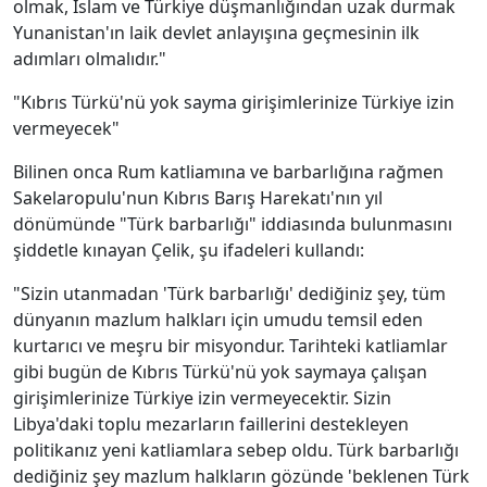
olmak, İslam ve Türkiye düşmanlığından uzak durmak
Yunanistan'ın laik devlet anlayışına geçmesinin ilk
adımları olmalıdır."
"Kıbrıs Türkü'nü yok sayma girişimlerinize Türkiye izin
vermeyecek"
Bilinen onca Rum katliamına ve barbarlığına rağmen
Sakelaropulu'nun Kıbrıs Barış Harekatı'nın yıl
dönümünde "Türk barbarlığı" iddiasında bulunmasını
şiddetle kınayan Çelik, şu ifadeleri kullandı:
"Sizin utanmadan 'Türk barbarlığı' dediğiniz şey, tüm
dünyanın mazlum halkları için umudu temsil eden
kurtarıcı ve meşru bir misyondur. Tarihteki katliamlar
gibi bugün de Kıbrıs Türkü'nü yok saymaya çalışan
girişimlerinize Türkiye izin vermeyecektir. Sizin
Libya'daki toplu mezarların faillerini destekleyen
politikanız yeni katliamlara sebep oldu. Türk barbarlığı
dediğiniz şey mazlum halkların gözünde 'beklenen Türk