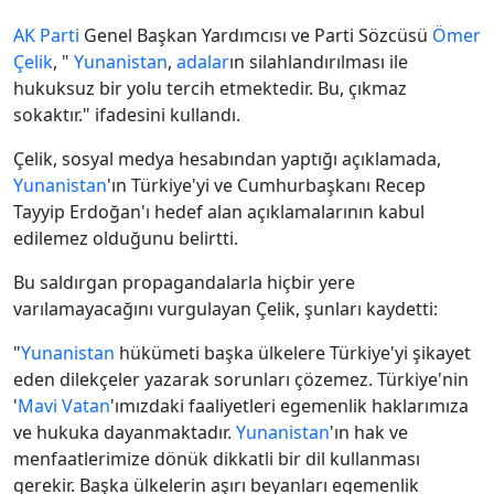
AK Parti
Genel Başkan Yardımcısı ve Parti Sözcüsü
Ömer
Çelik
, "
Yunanistan
,
adalar
ın silahlandırılması ile
hukuksuz bir yolu tercih etmektedir. Bu, çıkmaz
sokaktır." ifadesini kullandı.
Çelik, sosyal medya hesabından yaptığı açıklamada,
Yunanistan
'ın Türkiye'yi ve Cumhurbaşkanı Recep
Tayyip Erdoğan'ı hedef alan açıklamalarının kabul
edilemez olduğunu belirtti.
Bu saldırgan propagandalarla hiçbir yere
varılamayacağını vurgulayan Çelik, şunları kaydetti:
"
Yunanistan
hükümeti başka ülkelere Türkiye'yi şikayet
eden dilekçeler yazarak sorunları çözemez. Türkiye'nin
'
Mavi Vatan
'ımızdaki faaliyetleri egemenlik haklarımıza
ve hukuka dayanmaktadır.
Yunanistan
'ın hak ve
menfaatlerimize dönük dikkatli bir dil kullanması
gerekir. Başka ülkelerin aşırı beyanları egemenlik