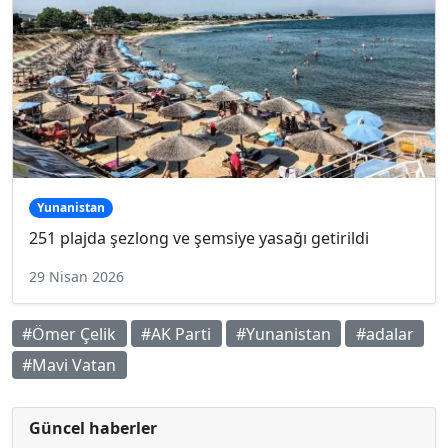
Yunanistan
251 plajda şezlong ve şemsiye yasağı getirildi
29 Nisan 2026
#Ömer Çelik
#AK Parti
#Yunanistan
#adalar
#Mavi Vatan
Güncel haberler