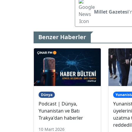
Millet Gazetesi
'
Benzer Haberler
Dünya
Yunanist
Podcast | Dünya,
Yunanis
Yunanistan ve Batı
üyelerin
Trakya'dan haberler
uzatma t
reddedi
10 Mart 2026