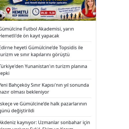
Gümülcine Futbol Akademisi, yarın
Hemetli'de ön kayıt yapacak
Edirne heyeti Gümülcine’de Topsidis ile
turizm ve sınır kapılarını görüştü
Türkiye'den Yunanistan'ın turizm planına
tepki
Yeni Bahçeköy Sınır Kapısı'nın yıl sonunda
hazır olması bekleniyor
İskeçe ve Gümülcine’de halk pazarlarının
günü değiştirildi
Akdeniz kaynıyor: Uzmanlar sonbahar için