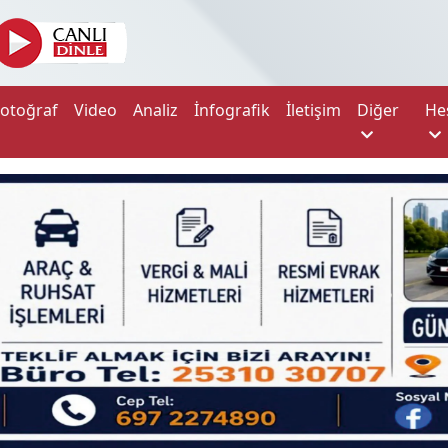
Fotoğraf
Video
Analiz
İnfografik
İletişim
Diğer
He