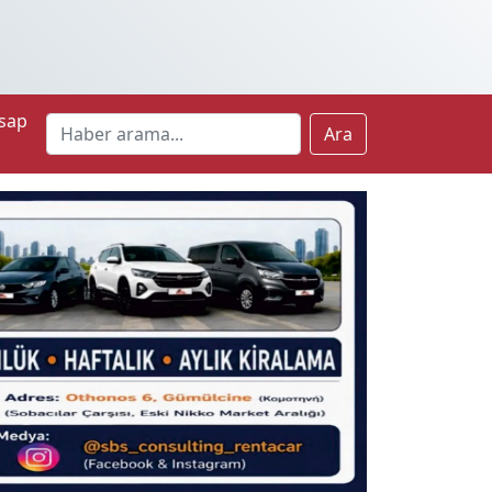
sap
Ara