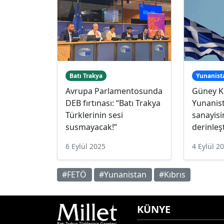
Batı Trakya
Yunanist
Avrupa Parlamentosunda
Güney Kı
DEB fırtınası: “Batı Trakya
Yunanis
Türklerinin sesi
sanayisin
susmayacak!”
derinleş
6 Eylül 2025
4 Eylül 2
#FETÖ
#Yunanistan
#Kıbrıs
KÜNYE