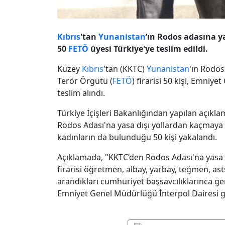
Kıbrıs
'tan
Yunanistan
’ın Rodos adasına y
50
FETÖ
üyesi Türkiye'ye teslim edildi.
Kuzey
Kıbrıs
'tan (KKTC)
Yunanistan
'ın Rodos
Terör Örgütü (
FETÖ
) firarisi 50 kişi, Emniy
teslim alındı.
Türkiye İçişleri Bakanlığından yapılan açık
Rodos Adası'na yasa dışı yollardan kaçmaya 
kadınların da bulunduğu 50 kişi yakalandı.
Açıklamada, "KKTC’den Rodos Adası'na yasa 
firarisi öğretmen, albay, yarbay, teğmen, as
arandıkları cumhuriyet başsavcılıklarınca ger
Emniyet Genel Müdürlüğü İnterpol Dairesi göre