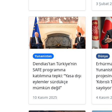
3 Şubat 
Yunanistan
Dünya
Dendias’tan Türkiye’nin
Erhürma
SAFE programına
Yunanist
katılımına tepki: “Yasa dışı
projesin
eylemler sürdükçe
‘Kıbrıslı
mümkün değil”
sayılıyor
10 Kasım 2025
4 Kasım 