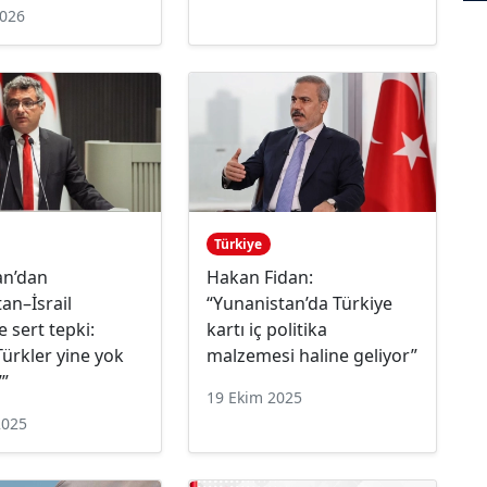
2026
Türkiye
n’dan
Hakan Fidan:
an–İsrail
“Yunanistan’da Türkiye
e sert tepki:
kartı iç politika
 Türkler yine yok
malzemesi haline geliyor”
’”
19 Ekim 2025
2025