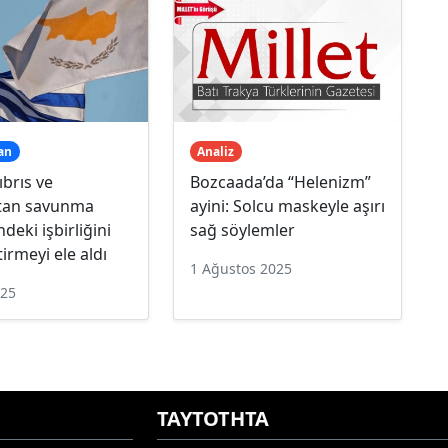
an
Analiz
brıs ve
Bozcaada’da “Helenizm”
tan savunma
ayini: Solcu maskeyle aşırı
deki işbirliğini
sağ söylemler
tirmeyi ele aldı
1 Ağustos 2025
025
ΤΑΥΤΟΤΗΤΑ