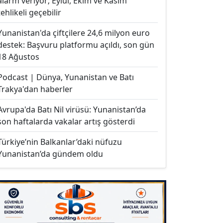
alarm veriyor; Eylül, Ekim ve Kasım
tehlikeli geçebilir
Yunanistan'da çiftçilere 24,6 milyon euro
destek: Başvuru platformu açıldı, son gün
18 Ağustos
Podcast | Dünya, Yunanistan ve Batı
Trakya'dan haberler
Avrupa'da Batı Nil virüsü: Yunanistan’da
son haftalarda vakalar artış gösterdi
Türkiye’nin Balkanlar’daki nüfuzu
Yunanistan’da gündem oldu