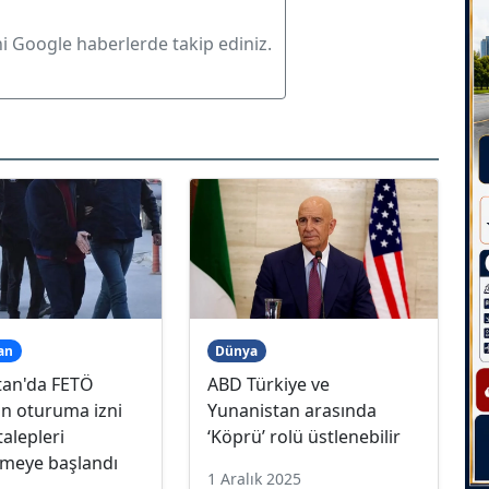
ni Google haberlerde takip ediniz.
an
Dünya
tan'da FETÖ
ABD Türkiye ve
in oturuma izni
Yunanistan arasında
alepleri
‘Köprü’ rolü üstlenebilir
lmeye başlandı
1 Aralık 2025