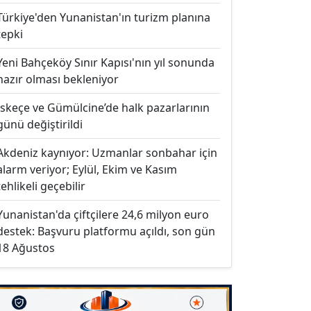
Türkiye'den Yunanistan'ın turizm planına
tepki
Yeni Bahçeköy Sınır Kapısı'nın yıl sonunda
hazır olması bekleniyor
İskeçe ve Gümülcine’de halk pazarlarının
günü değiştirildi
Akdeniz kaynıyor: Uzmanlar sonbahar için
alarm veriyor; Eylül, Ekim ve Kasım
tehlikeli geçebilir
Yunanistan'da çiftçilere 24,6 milyon euro
destek: Başvuru platformu açıldı, son gün
18 Ağustos