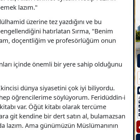
lemek lazım."
ülhamid üzerine tez yazdığını ve bu
engellendiğini hatırlatan Sırma, "Benim
am, doçentliğim ve profesörlüğüm onun
ları içinde önemli bir yere sahip olduğunu
kincisi dünya siyasetini çok iyi biliyordu.
 hep öğrencilerime söylüyorum. Feridüddin-i
kitabı var. Öğüt kitabı olarak tercüme
ara git kendine bir dert satın al, bulamazsan
a da lazım. Ama günümüzün Müslümanının