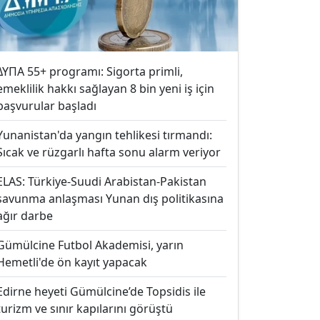
ΔΥΠΑ 55+ programı: Sigorta primli,
emeklilik hakkı sağlayan 8 bin yeni iş için
başvurular başladı
Yunanistan'da yangın tehlikesi tırmandı:
Sıcak ve rüzgarlı hafta sonu alarm veriyor
ELAS: Türkiye-Suudi Arabistan-Pakistan
savunma anlaşması Yunan dış politikasına
ağır darbe
Gümülcine Futbol Akademisi, yarın
Hemetli'de ön kayıt yapacak
Edirne heyeti Gümülcine’de Topsidis ile
turizm ve sınır kapılarını görüştü