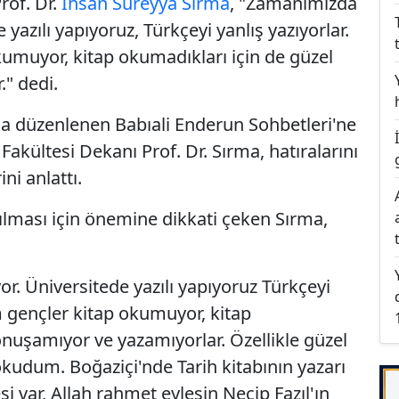
Prof. Dr.
İhsan Süreyya Sırma
, "Zamanımızda
yazılı yapıyoruz, Türkçeyi yanlış yazıyorlar.
umuyor, kitap okumadıkları için de güzel
" dedi.
a düzenlenen Babıali Enderun Sohbetleri'ne
 Fakültesi Dekanı Prof. Dr. Sırma, hatıralarını
ni anlattı.
ılması için önemine dikkati çeken Sırma,
. Üniversitede yazılı yapıyoruz Türkçeyi
m gençler kitap okumuyor, kitap
onuşamıyor ve yazamıyorlar. Özellikle güzel
kudum. Boğaziçi'nde Tarih kitabının yazarı
 var, Allah rahmet eylesin Necip Fazıl'ın