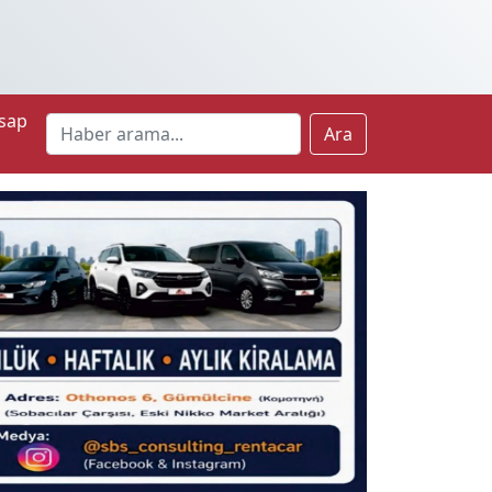
sap
Ara