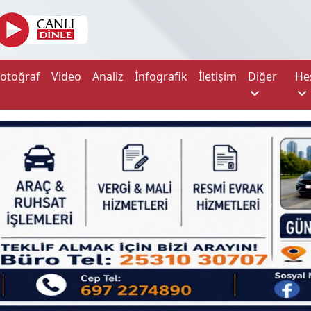
Fotoğraf
Video
Analiz
İnfografik
İletişim
Diğer
He