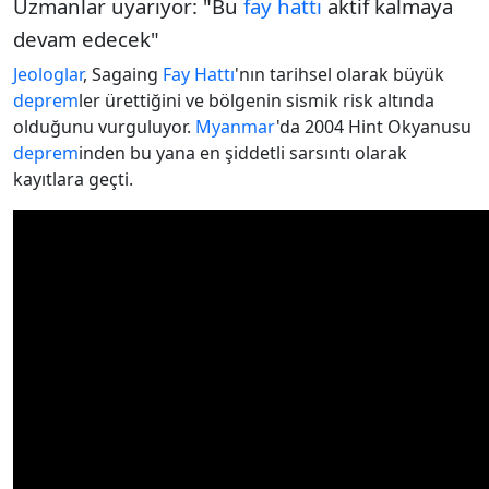
Uzmanlar uyarıyor: "Bu
fay hattı
aktif kalmaya
devam edecek"
Jeologlar
, Sagaing
Fay Hattı
'nın tarihsel olarak büyük
deprem
ler ürettiğini ve bölgenin sismik risk altında
olduğunu vurguluyor.
Myanmar
'da 2004 Hint Okyanusu
deprem
inden bu yana en şiddetli sarsıntı olarak
kayıtlara geçti.