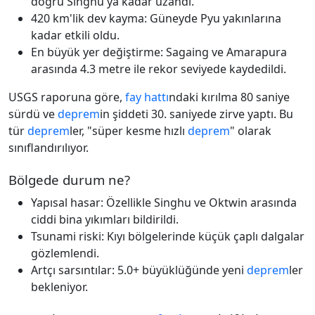
doğru Singhu'ya kadar uzandı.
420 km'lik dev kayma: Güneyde Pyu yakınlarına
kadar etkili oldu.
En büyük yer değiştirme: Sagaing ve Amarapura
arasında 4.3 metre ile rekor seviyede kaydedildi.
USGS raporuna göre,
fay hattı
ndaki kırılma 80 saniye
sürdü ve
deprem
in şiddeti 30. saniyede zirve yaptı. Bu
tür
deprem
ler, "süper kesme hızlı
deprem
" olarak
sınıflandırılıyor.
Bölgede durum ne?
Yapısal hasar: Özellikle Singhu ve Oktwin arasında
ciddi bina yıkımları bildirildi.
Tsunami riski: Kıyı bölgelerinde küçük çaplı dalgalar
gözlemlendi.
Artçı sarsıntılar: 5.0+ büyüklüğünde yeni
deprem
ler
bekleniyor.