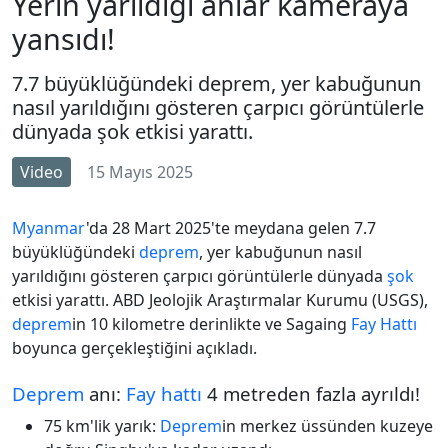
Yerin yarıldığı anlar kameraya
yansıdı!
7.7 büyüklüğündeki deprem, yer kabuğunun
nasıl yarıldığını gösteren çarpıcı görüntülerle
dünyada şok etkisi yarattı.
Video
15 Mayıs 2025
Myanmar
'da 28 Mart 2025'te meydana gelen 7.7
büyüklüğündeki
deprem
, yer kabuğunun nasıl
yarıldığını gösteren çarpıcı görüntülerle dünyada
şok
etkisi yarattı. ABD Jeolojik Araştırmalar Kurumu (USGS),
deprem
in 10 kilometre derinlikte ve Sagaing
Fay Hattı
boyunca gerçekleştiğini açıkladı.
Deprem
anı:
Fay hattı
4 metreden fazla ayrıldı!
75 km'lik yarık:
Deprem
in merkez üssünden kuzeye