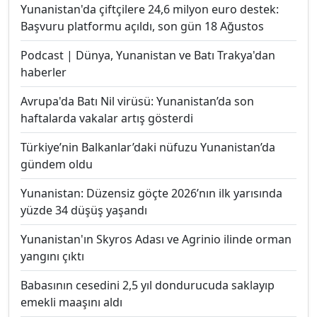
Yunanistan'da çiftçilere 24,6 milyon euro destek:
Başvuru platformu açıldı, son gün 18 Ağustos
Podcast | Dünya, Yunanistan ve Batı Trakya'dan
haberler
Avrupa'da Batı Nil virüsü: Yunanistan’da son
haftalarda vakalar artış gösterdi
Türkiye’nin Balkanlar’daki nüfuzu Yunanistan’da
gündem oldu
Yunanistan: Düzensiz göçte 2026’nın ilk yarısında
yüzde 34 düşüş yaşandı
Yunanistan'ın Skyros Adası ve Agrinio ilinde orman
yangını çıktı
Babasının cesedini 2,5 yıl dondurucuda saklayıp
emekli maaşını aldı