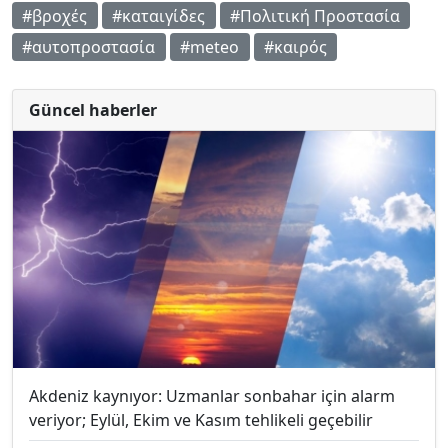
#βροχές
#καταιγίδες
#Πολιτική Προστασία
#αυτοπροστασία
#meteo
#καιρός
Güncel haberler
Akdeniz kaynıyor: Uzmanlar sonbahar için alarm
veriyor; Eylül, Ekim ve Kasım tehlikeli geçebilir