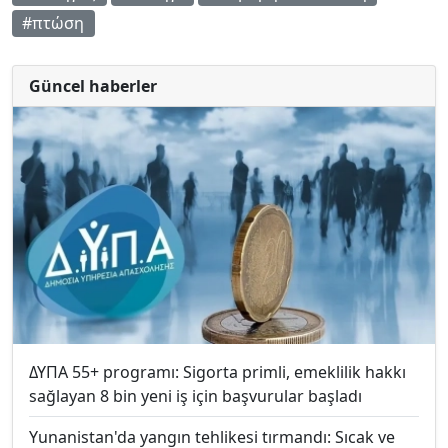
#πτώση
Güncel haberler
ΔΥΠΑ 55+ programı: Sigorta primli, emeklilik hakkı
sağlayan 8 bin yeni iş için başvurular başladı
Yunanistan'da yangın tehlikesi tırmandı: Sıcak ve