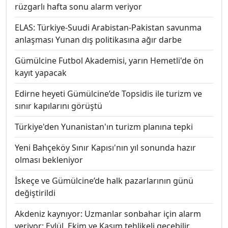
rüzgarlı hafta sonu alarm veriyor
ELAS: Türkiye-Suudi Arabistan-Pakistan savunma
anlaşması Yunan dış politikasına ağır darbe
Gümülcine Futbol Akademisi, yarın Hemetli'de ön
kayıt yapacak
Edirne heyeti Gümülcine’de Topsidis ile turizm ve
sınır kapılarını görüştü
Türkiye'den Yunanistan'ın turizm planına tepki
Yeni Bahçeköy Sınır Kapısı'nın yıl sonunda hazır
olması bekleniyor
İskeçe ve Gümülcine’de halk pazarlarının günü
değiştirildi
Akdeniz kaynıyor: Uzmanlar sonbahar için alarm
veriyor; Eylül, Ekim ve Kasım tehlikeli geçebilir