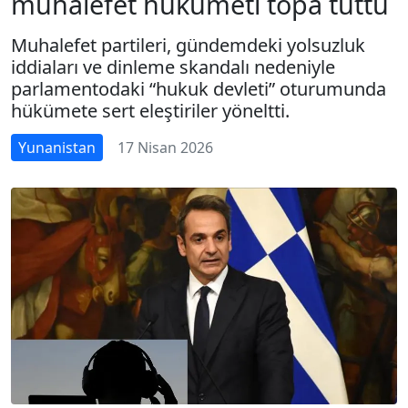
muhalefet hükümeti topa tuttu
Muhalefet partileri, gündemdeki yolsuzluk
iddiaları ve dinleme skandalı nedeniyle
parlamentodaki “hukuk devleti” oturumunda
hükümete sert eleştiriler yöneltti.
Yunanistan
17 Nisan 2026