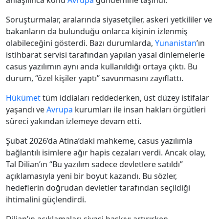
anlaşılınca konu
Avrupa
gündemine taşındı.
Soruşturmalar, aralarında siyasetçiler, askeri yetkililer ve
bakanların da bulunduğu onlarca kişinin izlenmiş
olabileceğini gösterdi. Bazı durumlarda,
Yunanistan
’ın
istihbarat servisi tarafından yapılan yasal dinlemelerle
casus yazılımın aynı anda kullanıldığı ortaya çıktı. Bu
durum, “özel kişiler yaptı” savunmasını zayıflattı.
Hükümet
tüm iddiaları reddederken, üst düzey istifalar
yaşandı ve
Avrupa
kurumları ile insan hakları örgütleri
süreci yakından izlemeye devam etti.
Şubat 2026’da Atina’daki mahkeme, casus yazılımla
bağlantılı isimlere ağır hapis cezaları verdi. Ancak olay,
Tal Dilian’ın “Bu yazılım sadece devletlere satıldı”
açıklamasıyla yeni bir boyut kazandı. Bu sözler,
hedeflerin doğrudan devletler tarafından seçildiği
ihtimalini güçlendirdi.