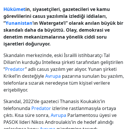
Hükümet
in, siyasetçileri, gazetecileri ve kamu
görevlilerini casus yazılımla izlediği iddiaları,
“
Yunanistan
’ın Watergate’i” olarak anılan büyük bir
skandalı daha da büyüttü. Olay, demokrasi ve
denetim mekanizmalarına yönelik ciddi soru
işaretleri doğuruyor.
Skandalın merkezinde, eski İsrailli istihbaratçı Tal
Dilian’ın kurduğu Intellexa şirketi tarafından geliştirilen
“
Predator
” adlı casus yazılım yer alıyor. Yunan şirketi
Krikel’in desteğiyle
Avrupa
pazarına sunulan bu yazılım,
telefonlara sızarak neredeyse tüm kişisel verilere
erişebiliyor.
Skandal, 2022’de gazeteci Thanasis Koukakis’in
telefonunda
Predator
izlerine rastlanmasıyla ortaya
çıktı. Kısa süre sonra,
Avrupa
Parlamentosu üyesi ve
PASOK lideri Nikos Androulakis’in de hedef alındığı