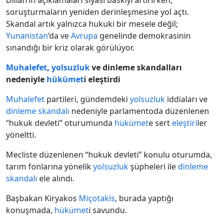
Dilian’ın açıklamaları siyasi baskıyı artırırken,
soruşturmaların yeniden derinleşmesine yol açtı.
Skandal artık yalnızca hukuki bir mesele değil;
Yunanistan
’da ve
Avrupa
genelinde demokrasinin
sınandığı bir kriz olarak görülüyor.
Muhalefet
,
yolsuzluk
ve dinleme skandalları
nedeniyle
hükümet
i eleştirdi
Muhalefet
partileri, gündemdeki
yolsuzluk
iddiaları ve
dinleme skandalı
nedeniyle parlamentoda düzenlenen
“hukuk devleti” oturumunda
hükümet
e sert
eleştiri
ler
yöneltti.
Mecliste düzenlenen “hukuk devleti” konulu oturumda,
tarım fonlarına yönelik
yolsuzluk
şüpheleri ile
dinleme
skandalı
ele alındı.
Başbakan Kiryakos
Miçotakis
, burada yaptığı
konuşmada,
hükümet
i savundu.