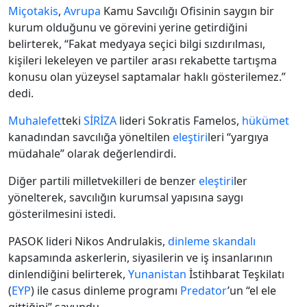
Miçotakis
,
Avrupa
Kamu Savcılığı Ofisinin saygın bir
kurum olduğunu ve görevini yerine getirdiğini
belirterek, “Fakat medyaya seçici bilgi sızdırılması,
kişileri lekeleyen ve partiler arası rekabette tartışma
konusu olan yüzeysel saptamalar haklı gösterilemez.”
dedi.
Muhalefet
teki
SİRİZA
lideri Sokratis Famelos,
hükümet
kanadından savcılığa yöneltilen
eleştiri
leri “yargıya
müdahale” olarak değerlendirdi.
Diğer partili milletvekilleri de benzer
eleştiri
ler
yönelterek, savcılığın kurumsal yapısına saygı
gösterilmesini istedi.
PASOK lideri Nikos Andrulakis,
dinleme skandalı
kapsamında askerlerin, siyasilerin ve iş insanlarının
dinlendiğini belirterek,
Yunanistan
İstihbarat Teşkilatı
(
EYP
) ile casus dinleme programı
Predator
’un “el ele