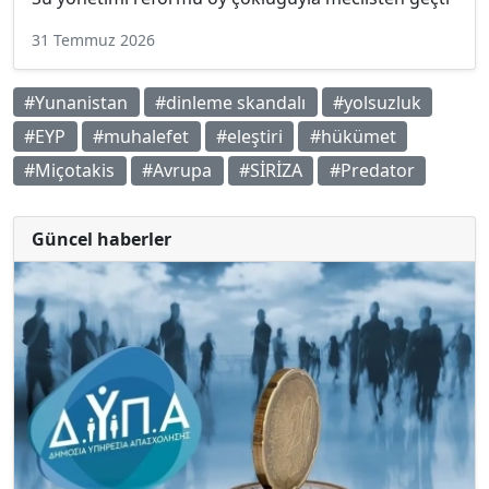
31 Temmuz 2026
#Yunanistan
#dinleme skandalı
#yolsuzluk
#EYP
#muhalefet
#eleştiri
#hükümet
#Miçotakis
#Avrupa
#SİRİZA
#Predator
Güncel haberler