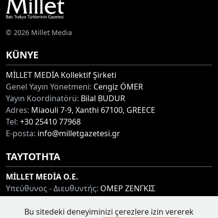
© 2026 Millet Media
KÜNYE
MİLLET MEDİA Kollektif Şirketi
Genel Yayın Yönetmeni:
Cengiz ÖMER
Yayın Koordinatörü:
Bilal BUDUR
Adres:
Miaouli 7-9, Xanthi 67100, GREECE
Tel:
+30 25410 77968
E-posta:
info@milletgazetesi.gr
ΤΑΥΤΟΤΗΤΑ
MİLLET MEDİA O.E.
Υπεύθυνος - Διευθυντής:
ΟΜΕΡ ΖΕΝΓΚΙΣ
Συντονιστής:
ΜΠΟΥΝΤΟΥΡ ΜΠΙΛΑΛ
Bu sitedeki deneyiminizi çerezlere izin vererek
Διεύθυνση:
ΜΙΑΟΥΛΗ 7-9, ΞΑΝΘΗ 67100