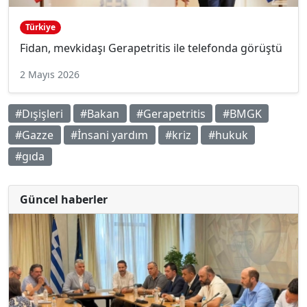
Türkiye
Fidan, mevkidaşı Gerapetritis ile telefonda görüştü
2 Mayıs 2026
#Dışişleri
#Bakan
#Gerapetritis
#BMGK
#Gazze
#İnsani yardım
#kriz
#hukuk
#gıda
Güncel haberler