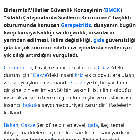
Birleşmiş Milletler Güvenlik Konseyinin (
BMGK
)
"Silahlı Çatışmalarda Sivillerin Korunması" başlıklı
oturumunda konuşan
Gerapetritis
, dünyanın bugün
karşı karşıya kaldığı saldırganlık, insanların
yerinden edilmesi, iklim değişikliği,
gıda
güvensizliği
gibi birçok sorunun silahlı çatışmalarda siviller için
yıkıcılığı artırdığını vurguladı.
Gerapetritis
, İsrail'in saldırıları altındaki
Gazze
'deki
durum için "
Gazze
'deki insani
kriz
yıkıcı boyutlara ulaştı,
zira 2 ayı aşkın bir zamandır
Gazze
'ye hiçbir yardımın
girişine izin verilmiyor. 50 bini aşkın Filistinlinin öldüğü
insanlık acısının benzeri görülmemiştir ve uluslararası
insancıl
hukuk
a saygı mecburiyeti zaruridir." ifadelerini
kullandı.
Bakan
,
Gazze
Şeridi'ne bir an evvel,
gıda
, ilaç, temel
ihtiyaç maddelerini içeren kapsamlı bir insani yardımın