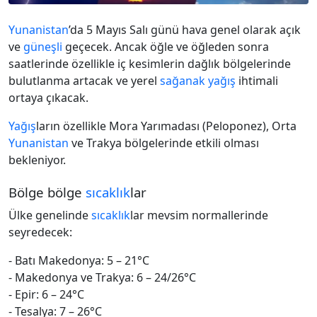
Yunanistan
’da 5 Mayıs Salı günü hava genel olarak açık
ve
güneşli
geçecek. Ancak öğle ve öğleden sonra
saatlerinde özellikle iç kesimlerin dağlık bölgelerinde
bulutlanma artacak ve yerel
sağanak
yağış
ihtimali
ortaya çıkacak.
Yağış
ların özellikle Mora Yarımadası (Peloponez), Orta
Yunanistan
ve Trakya bölgelerinde etkili olması
bekleniyor.
Bölge bölge
sıcaklık
lar
Ülke genelinde
sıcaklık
lar mevsim normallerinde
seyredecek:
- Batı Makedonya: 5 – 21°C
- Makedonya ve Trakya: 6 – 24/26°C
- Epir: 6 – 24°C
- Tesalya: 7 – 26°C