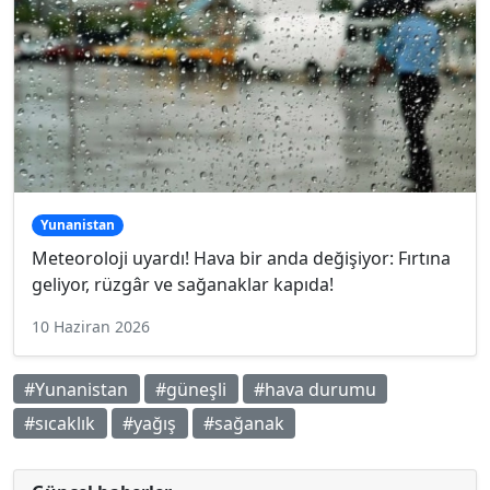
Yunanistan
Meteoroloji uyardı! Hava bir anda değişiyor: Fırtına
geliyor, rüzgâr ve sağanaklar kapıda!
10 Haziran 2026
#Yunanistan
#güneşli
#hava durumu
#sıcaklık
#yağış
#sağanak