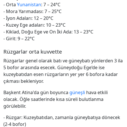
- Orta
Yunanistan
: 7 – 24°C
- Mora Yarımadası: 7 – 25°C
- İyon Adaları: 12 – 20°C
- Kuzey Ege adaları: 10 – 23°C
- Kiklad, Doğu Ege ve On İki Ada: 13 – 23°C
- Girit: 9 – 22°C
Rüzgarlar orta kuvvette
Rüzgarlar genel olarak batı ve güneybatı yönlerden 3 ila
5 bofor arasında esecek. Güneydoğu Ege’de ise
kuzeybatıdan esen rüzgarların yer yer 6 bofora kadar
çıkması bekleniyor.
Başkent Atina'da gün boyunca
güneşli
hava etkili
olacak. Öğle saatlerinde kısa süreli bulutlanma
görülebilir.
- Rüzgar: Kuzeybatıdan, zamanla güneybatıya dönecek
(2-4 bofor)