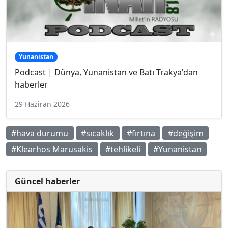
Yunanistan
Podcast | Dünya, Yunanistan ve Batı Trakya'dan
haberler
29 Haziran 2026
#hava durumu
#sıcaklık
#fırtına
#değişim
#Klearhos Marusakis
#tehlikeli
#Yunanistan
Güncel haberler