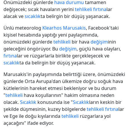
Önümüzdeki günlerde
hava durumu
tamamen
değişecek; sıcak havaların yerini
tehlikeli
fırtına
lar
alacak ve
sıcaklık
ta belirgin bir düşüş yaşanacak.
Ünlü meteorolog
Klearhos Marusakis
, Facebook'taki
kişisel hesabında yaptığı yeni paylaşımında,
önümüzdeki günlerde
tehlikeli
bir hava
değişim
inin
geleceğini öngörüyor. Bu
değişim
, güçlü hava olayları,
fırtına
lar ve rüzgarlarla birlikte gerçekleşecek ve
sıcaklık
ta da belirgin bir düşüş yaşanacak.
Marusakis'in paylaşımında belirttiği üzere, önümüzdeki
günlerde Orta Avrupa'dan ülkemize doğru soğuk hava
kütlelerinin hareket etmesi bekleniyor ve bu durum
"
tehlikeli
hava koşullarının" hakim olmasına neden
olacak.
Sıcaklık
konusunda ise "
Sıcaklık
ların keskin bir
şekilde düşmesinin, kuzey bölgelerde
tehlikeli
fırtına
lar
ve Ege ile doğu kıyılarında
tehlikeli
rüzgarlara yol
açacağını" ifade ediyor.