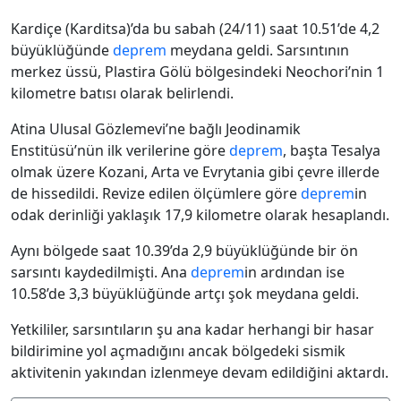
Kardiçe (Karditsa)’da bu sabah (24/11) saat 10.51’de 4,2
büyüklüğünde
deprem
meydana geldi. Sarsıntının
merkez üssü, Plastira Gölü bölgesindeki Neochori’nin 1
kilometre batısı olarak belirlendi.
Atina Ulusal Gözlemevi’ne bağlı Jeodinamik
Enstitüsü’nün ilk verilerine göre
deprem
, başta Tesalya
olmak üzere Kozani, Arta ve Evrytania gibi çevre illerde
de hissedildi. Revize edilen ölçümlere göre
deprem
in
odak derinliği yaklaşık 17,9 kilometre olarak hesaplandı.
Aynı bölgede saat 10.39’da 2,9 büyüklüğünde bir ön
sarsıntı kaydedilmişti. Ana
deprem
in ardından ise
10.58’de 3,3 büyüklüğünde artçı şok meydana geldi.
Yetkililer, sarsıntıların şu ana kadar herhangi bir hasar
bildirimine yol açmadığını ancak bölgedeki sismik
aktivitenin yakından izlenmeye devam edildiğini aktardı.