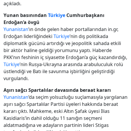
açıkladı.
Yunan basınından
Türkiye
Cumhurbaşkanı
Erdoğan’a övgü
Yunanistan
’ın önde gelen haber portallarından in.gr,
Erdoğan liderliğindeki
Türkiye
’nin dış politikada
diplomatik gücünü artırdığı ve jeopolitik sahada etkili
bir aktör haline geldiği yorumunu yaptı. Haberde
PKK’nın feshinin iç siyasette Erdoğan’a güç kazandırdığı,
Türkiye
’nin Rusya-Ukrayna arasında arabuluculuk rolü
üstlendiği ve Batı ile savunma işbirliğini geliştirdiği
vurgulandı.
Aşırı sağcı Spartalılar davasında beraat kararı
Yunanistan
’da seçim yolsuzluğu suçlamasıyla yargılanan
aşırı sağcı Spartalılar Partisi üyeleri hakkında beraat
kararı çıktı. Mahkeme, eski Altın Şafak üyesi Ilias
Kasidiaris’in dahil olduğu 11 sanığın seçmeni
aldatmadığına ve adayların partinin lideri Stigas