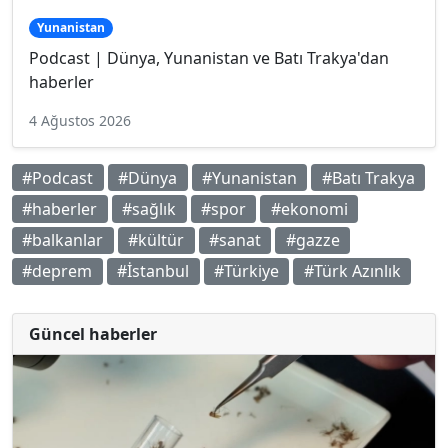
Yunanistan
Podcast | Dünya, Yunanistan ve Batı Trakya'dan
haberler
4 Ağustos 2026
#Podcast
#Dünya
#Yunanistan
#Batı Trakya
#haberler
#sağlık
#spor
#ekonomi
#balkanlar
#kültür
#sanat
#gazze
#deprem
#İstanbul
#Türkiye
#Türk Azınlık
Güncel haberler