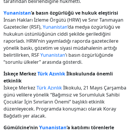
tarafından belirlendiğine hükmetti.
Yunanistan
’a basın özgürlüğü ve hukuk eleştirisi
İnsan Hakları İzleme Örgütü (HRW) ve Sınır Tanımayan
Gazeteciler (RSF),
Yunanistan
’da medya özgürlüğü ve
hukukun üstünlüğünün ciddi şekilde gerilediğini
raporladı. HRW’nin yayımladığı raporda gazetecilere
yönelik baskı, gözetim ve siyasi müdahalenin arttığı
belirtilirken, RSF
Yunanistan
’ı basın özgürlüğünde
“sorunlu ülkeler” arasında gösterdi.
İskeçe Merkez
Türk Azınlık
İlkokulunda önemli
etkinlik
İskeçe Merkez
Türk Azınlık
İlkokulu, 21 Mayıs Çarşamba
günü velilere yönelik “Bağımsız ve Sorumluluk Sahibi
Çocuklar İçin Sınırların Önemi” başlıklı etkinlik
düzenleyecek. Programda konuşmacı olarak Koray
Bağdatlı yer alacak.
Gümülcine’nin
Yunanistan
’a katılımı törenlerle