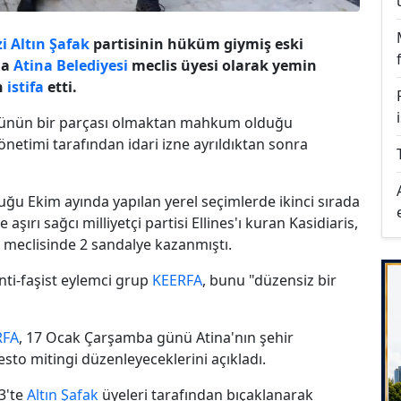
i
Altın Şafak
partisinin hüküm giymiş eski
da
Atina Belediyesi
meclis üyesi olarak yemin
n
istifa
etti.
ünün bir parçası olmaktan mahkum olduğu
Yönetimi tarafından idari izne ayrıldıktan sonra
tuğu Ekim ayında yapılan yerel seçimlerde ikinci sırada
aşırı sağcı milliyetçi partisi Ellines'ı kuran Kasidiaris,
meclisinde 2 sandalye kazanmıştı.
ti-faşist eylemci grup
KEERFA
, bunu "düzensiz bir
RFA
, 17 Ocak Çarşamba günü Atina'nın şehir
sto mitingi düzenleyeceklerini açıkladı.
3'te
Altın Şafak
üyeleri tarafından bıçaklanarak