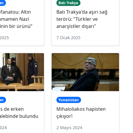
an
Batı Trakya
efanatou: Altın
Batı Trakya'da aşırı sağ
tamamen Nazi
terörü: "Türkler ve
sinin bir ürünü”
anarşistler dışarı"
 2025
7 Ocak 2025
an
Yunanistan
is de erken
Mihaloliakos hapisten
talebinde bulundu
çıkıyor!
2024
2 Mayıs 2024