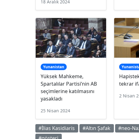
18 Aralık 2024
Yunanistan
Yunanist
Yüksek Mahkeme,
Hapistek
Spartalılar Partisi’nin AB
tekrar i
seçimlerine katılmasını
2 Nisan 
yasakladı
25 Nisan 2024
#İlias Kasidiaris
#Altın Şafak
#neo-Na
#gösteri