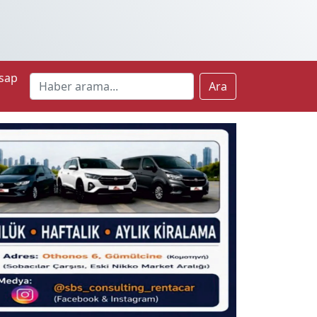
sap
Ara