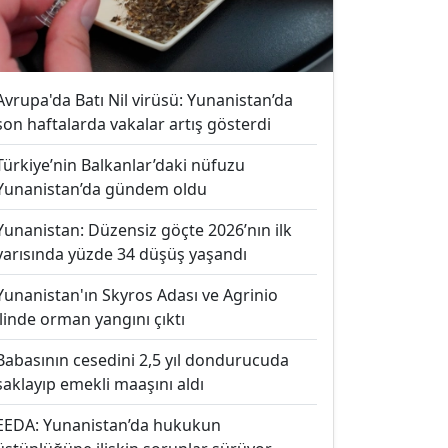
Avrupa'da Batı Nil virüsü: Yunanistan’da
son haftalarda vakalar artış gösterdi
Türkiye’nin Balkanlar’daki nüfuzu
Yunanistan’da gündem oldu
Yunanistan: Düzensiz göçte 2026’nın ilk
yarısında yüzde 34 düşüş yaşandı
Yunanistan'ın Skyros Adası ve Agrinio
ilinde orman yangını çıktı
Babasının cesedini 2,5 yıl dondurucuda
saklayıp emekli maaşını aldı
EEDA: Yunanistan’da hukukun