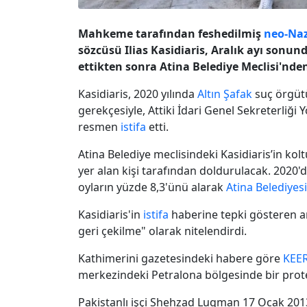
Mahkeme tarafından feshedilmiş
neo-Naz
sözcüsü Ilias Kasidiaris, Aralık ayı sonun
ettikten sonra Atina Belediye Meclisi'nde
Kasidiaris, 2020 yılında
Altın Şafak
suç örgüt
gerekçesiyle, Attiki İdari Genel Sekreterliği 
resmen
istifa
etti.
Atina Belediye meclisindeki Kasidiaris’in kol
yer alan kişi tarafından doldurulacak. 2020'de 
oyların yüzde 8,3'ünü alarak
Atina Belediyesi
Kasidiaris'in
istifa
haberine tepki gösteren an
geri çekilme" olarak nitelendirdi.
Kathimerini gazetesindeki habere göre
KEE
merkezindeki Petralona bölgesinde bir prote
Pakistanlı işçi Shehzad Luqman 17 Ocak 201