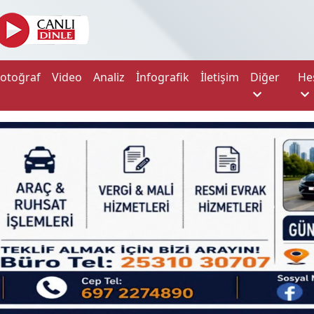
Fotoğraf
Video
Analiz
İnfografik
İletişim
Diğer
He