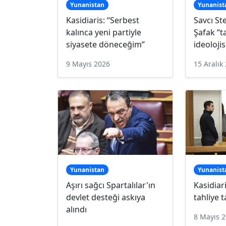
Yunanistan
Yunanist
Kasidiaris: “Serbest
Savcı St
kalınca yeni partiyle
Şafak “
siyasete döneceğim”
ideoloji
9 Mayıs 2026
15 Aralık
Yunanistan
Yunanist
Aşırı sağcı Spartalılar'ın
Kasidiar
devlet desteği askıya
tahliye 
alındı
8 Mayıs 