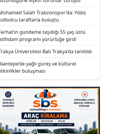
üstünlüğüne ilişkin sorunlar sürüyor
Mohamed Salah Trabzonspor’da: Yıldız
futbolcu taraftarla buluştu
Ferhat’ın gündeme taşıdığı 55 yaş üstü
istihdam programı yürürlüğe girdi
Trakya Üniversitesi Batı Trakya’da tanıtıldı
Alantepe’de yağlı güreş ve kültürel
etkinlikler buluşması