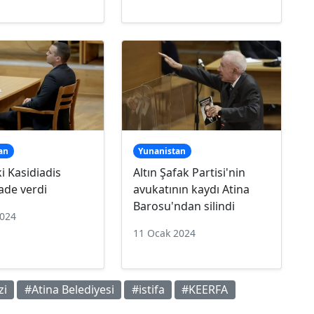
an
Yunanistan
i Kasidiadis
Altın Şafak Partisi'nin
fade verdi
avukatının kaydı Atina
Barosu'ndan silindi
2024
11 Ocak 2024
zi
#Atina Belediyesi
#istifa
#KEERFA