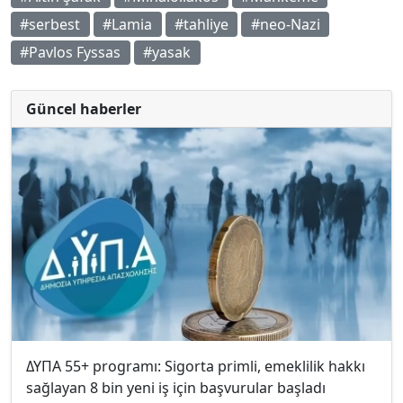
#serbest
#Lamia
#tahliye
#neo-Nazi
#Pavlos Fyssas
#yasak
Güncel haberler
ΔΥΠΑ 55+ programı: Sigorta primli, emeklilik hakkı
sağlayan 8 bin yeni iş için başvurular başladı