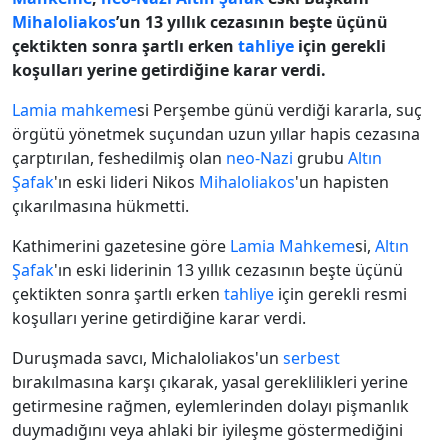
Mihaloliakos
’un 13 yıllık cezasının beşte üçünü
çektikten sonra şartlı erken
tahliye
için gerekli
koşulları yerine getirdiğine karar verdi.
Lamia
mahkeme
si Perşembe günü verdiği kararla, suç
örgütü yönetmek suçundan uzun yıllar hapis cezasına
çarptırılan, feshedilmiş olan
neo-Nazi
grubu
Altın
Şafak
'ın eski lideri Nikos
Mihaloliakos
'un hapisten
çıkarılmasına hükmetti.
Kathimerini gazetesine göre
Lamia
Mahkeme
si,
Altın
Şafak
'ın eski liderinin 13 yıllık cezasının beşte üçünü
çektikten sonra şartlı erken
tahliye
için gerekli resmi
koşulları yerine getirdiğine karar verdi.
Duruşmada savcı, Michaloliakos'un
serbest
bırakılmasına karşı çıkarak, yasal gereklilikleri yerine
getirmesine rağmen, eylemlerinden dolayı pişmanlık
duymadığını veya ahlaki bir iyileşme göstermediğini