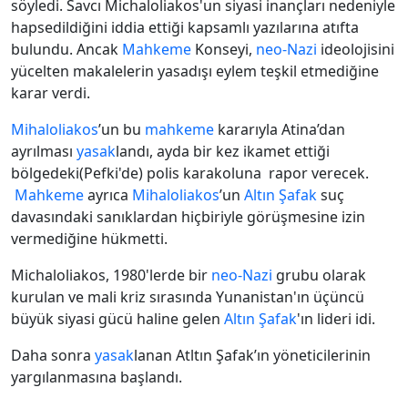
söyledi. Savcı Michaloliakos'un siyasi inançları nedeniyle
hapsedildiğini iddia ettiği kapsamlı yazılarına atıfta
bulundu. Ancak
Mahkeme
Konseyi,
neo-Nazi
ideolojisini
yücelten makalelerin yasadışı eylem teşkil etmediğine
karar verdi.
Mihaloliakos
’un bu
mahkeme
kararıyla Atina’dan
ayrılması
yasak
landı, ayda bir kez ikamet ettiği
bölgedeki
(Pefki'de)
polis karakoluna rapor verecek.
Mahkeme
ayrıca
Mihaloliakos
’un
Altın Şafak
suç
davasındaki sanıklardan hiçbiriyle görüşmesine izin
vermediğine hükmetti.
Michaloliakos, 1980'lerde bir
neo-Nazi
grubu olarak
kurulan ve mali kriz sırasında Yunanistan'ın üçüncü
büyük siyasi gücü haline gelen
Altın Şafak
'ın lideri idi.
Daha sonra
yasak
lanan Atltın Şafak’ın yöneticilerinin
yargılanmasına başlandı.