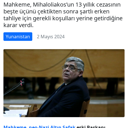
Mahkeme, Mihaloliakos’un 13 yıllık cezasının
beşte üçünü çektikten sonra şartlı erken
tahliye için gerekli koşulları yerine getirdiğine
karar verdi.
Yunanistan
2 Mayıs 2024
Mahkeme
,
neo-Nazi
Altın Şafak
eski Başkanı