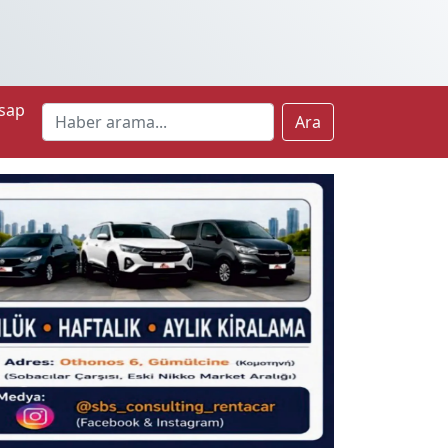
sap
Ara