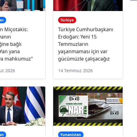
an
Türkiye
n Miçotakis:
Türkiye Cumhurbaşkanı
yanın
Erdoğan: Yeni 15
ğine bağlı
Temmuzların
 Yan yana
yaşanmaması için var
ya mahkumuz"
gücümüzle çalışacağız
uz 2026
14 Temmuz 2026
an
Yunanistan