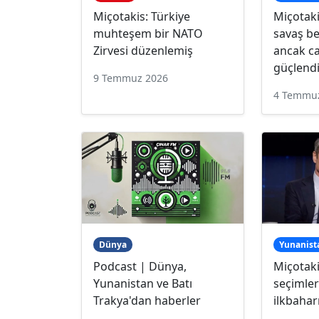
Miçotakis: Türkiye
Miçotaki
muhteşem bir NATO
savaş b
Zirvesi düzenlemiş
ancak cay
güçlendi
9 Temmuz 2026
4 Temmu
Dünya
Yunanist
Podcast | Dünya,
Miçotakis
Yunanistan ve Batı
seçimler
Trakya'dan haberler
ilkbahar