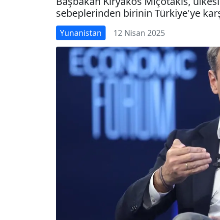
Başbakan Kiryakos Miçotakis, ülkesin
sebeplerinden birinin Türkiye'ye karş
Yunanistan
12 Nisan 2025