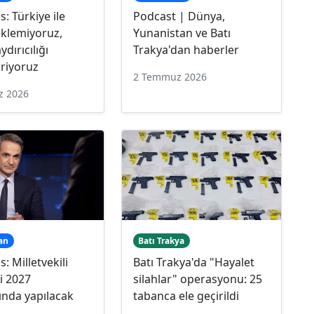
s: Türkiye ile
Podcast | Dünya,
eklemiyoruz,
Yunanistan ve Batı
dırıcılığı
Trakya'dan haberler
riyoruz
2 Temmuz 2026
z 2026
an
Batı Trakya
: Milletvekili
Batı Trakya'da "Hayalet
i 2027
silahlar" operasyonu: 25
ında yapılacak
tabanca ele geçirildi