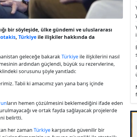
ğı bir söyleşide, ülke gündemi ve uluslararası
otakis
,
Türkiye
ile ilişkiler hakkında da
Yunanistan geleceğe bakarak
Türkiye
ile ilişkilerini nasıl
ilmesinin ardından güçlendi, büyük su rezervlerine,
klindeki sorusunu şöyle yanıtladı:
miz. Tabii ki amacımız yan yana barış içinde
run
ların hemen çözülmesini beklemediğini ifade eden
urulmayacağı ve ortak fayda sağlayacak projelerde
i belirtti.
istan her zaman
Türkiye
karşısında güvenilir bir