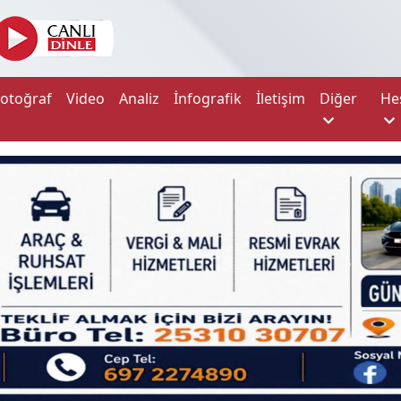
Fotoğraf
Video
Analiz
İnfografik
İletişim
Diğer
He