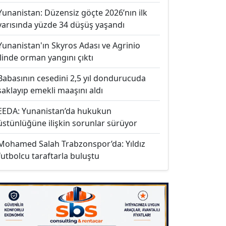
Yunanistan: Düzensiz göçte 2026’nın ilk
yarısında yüzde 34 düşüş yaşandı
Yunanistan'ın Skyros Adası ve Agrinio
ilinde orman yangını çıktı
Babasının cesedini 2,5 yıl dondurucuda
saklayıp emekli maaşını aldı
EEDA: Yunanistan’da hukukun
üstünlüğüne ilişkin sorunlar sürüyor
Mohamed Salah Trabzonspor’da: Yıldız
futbolcu taraftarla buluştu