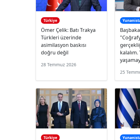
Türkiye
Yunanist
Ömer Çelik: Batı Trakya
Başbaka
Türkleri üzerinde
"Coğraf
asimilasyon baskısı
gerçekli
doğru değil
kalalım.
yaşama
28 Temmuz 2026
25 Temm
Türkiye
Yunanist