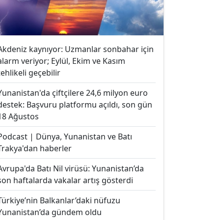
Akdeniz kaynıyor: Uzmanlar sonbahar için
alarm veriyor; Eylül, Ekim ve Kasım
tehlikeli geçebilir
Yunanistan'da çiftçilere 24,6 milyon euro
destek: Başvuru platformu açıldı, son gün
18 Ağustos
Podcast | Dünya, Yunanistan ve Batı
Trakya'dan haberler
Avrupa'da Batı Nil virüsü: Yunanistan’da
son haftalarda vakalar artış gösterdi
Türkiye’nin Balkanlar’daki nüfuzu
Yunanistan’da gündem oldu