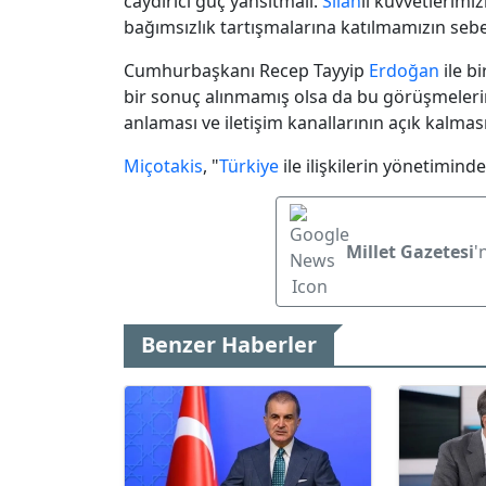
caydırıcı güç yansıtmalı.
Silah
lı kuvvetlerimi
bağımsızlık tartışmalarına katılmamızın sebe
Cumhurbaşkanı Recep Tayyip
Erdoğan
ile b
bir sonuç alınmamış olsa da bu görüşmelerin h
anlaması ve iletişim kanallarının açık kalmas
Miçotakis
, "
Türkiye
ile ilişkilerin yönetimind
Millet Gazetesi
'
Benzer Haberler