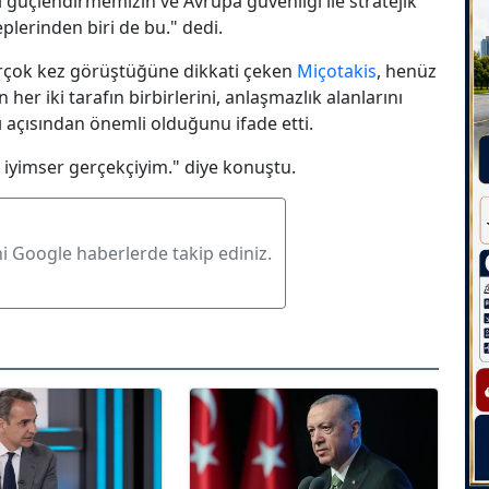
zi güçlendirmemizin ve Avrupa güvenliği ile stratejik
plerinden biri de bu." dedi.
irçok kez görüştüğüne dikkati çeken
Miçotakis
, henüz
er iki tarafın birbirlerini, anlaşmazlık alanlarını
ı açısından önemli olduğunu ifade etti.
e iyimser gerçekçiyim." diye konuştu.
ni Google haberlerde takip ediniz.