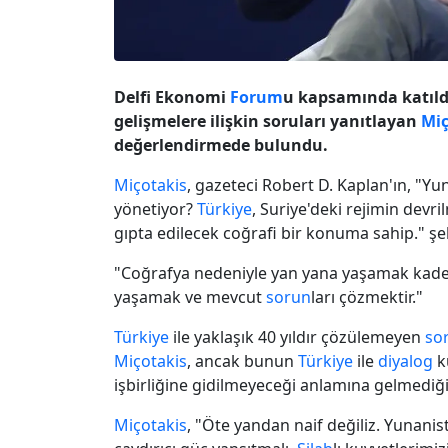
Delfi Ekonomi
Forum
u kapsamında katıldı
gelişmelere ilişkin soruları yanıtlayan
Miç
değerlendirmede bulundu.
Miçotakis
, gazeteci Robert D. Kaplan'ın, "
yönetiyor?
Türkiye
, Suriye'deki rejimin devr
gıpta edilecek coğrafi bir konuma sahip." şe
"Coğrafya nedeniyle yan yana yaşamak kaderi
yaşamak ve mevcut
sorun
ları çözmektir."
Türkiye
ile yaklaşık 40 yıldır çözülemeyen
so
Miçotakis
, ancak bunun
Türkiye
ile
diyalog
k
işbirliğine gidilmeyeceği anlamına gelmediğin
Miçotakis
, "Öte yandan naif değiliz. Yunan