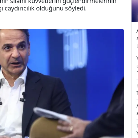
in silahlı kuvvetlerini güçlendirmelerinin
ı caydırıcılık olduğunu söyledi.