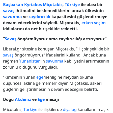
Başbakan
Kyriakos Miçotakis
,
Türkiye
ile olası bir
savaş
ihtimalini beklemediklerini ancak ülkesinin
savunma
ve
caydırıcılık
kapasitesini güçlendirmeye
devam edeceklerini söyledi. Miçotakis,
erken seçim
iddialarını da net bir şekilde reddetti.
“
Savaş
öngörmüyoruz ama caydırıcılığı artırıyoruz”
Liberal.gr sitesine konuşan Miçotakis, “Hiçbir şekilde bir
savaş
öngörmüyoruz” ifadelerini kullandı. Ancak buna
rağmen
Yunanistan
’ın
savunma
kabiliyetini artırmasının
zorunlu olduğunu vurguladı.
“Kimsenin Yunan
ege
menliğine meydan okuma
düşüncesi aklına gelmemeli” diyen Miçotakis, askeri
güçlerin geliştirilmesinin devam edeceğini belirtti.
Doğu
Akdeniz
ve
Ege
mesajı
Miçotakis,
Türkiye
ile ilişkilerde
diyalog
kanallarının açık