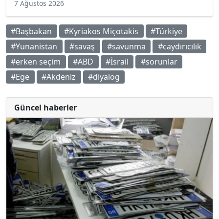
7 Ağustos 2026
#Başbakan
#Kyriakos Miçotakis
#Türkiye
#Yunanistan
#savaş
#savunma
#caydırıcılık
#erken seçim
#ABD
#İsrail
#sorunlar
#Ege
#Akdeniz
#diyalog
Güncel haberler