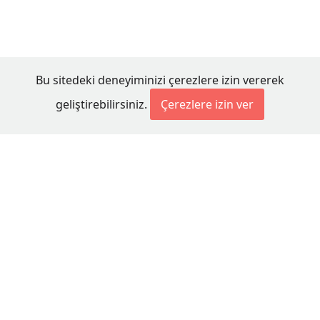
Bu sitedeki deneyiminizi çerezlere izin vererek
geliştirebilirsiniz.
Çerezlere izin ver
© 2026 Millet Media
KÜNYE
MİLLET MEDİA Kollektif Şirketi