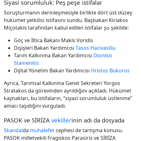
Siyasi sorumluluk: Peş peşe istifalar
Soruşturmanın derinleşmesiyle birlikte dört üst düzey
hükümet yetkilisi istifasını sundu. Başbakan Kiriakos
Miçotakis tarafından kabul edilen istifalar şu şekilde:
Göç ve İltica Bakanı Makis Voridis
Dışişleri Bakan Yardımcısı
Tasos Hacivasiliu
Tarım Kalkınma Bakan Yardımcısı
Dionisis
Stamenitis
Dijital Yönetim Bakan Yardımcısı
Hristos Bukoros
Ayrıca, Tarımsal Kalkınma Genel Sekreteri Yorgos
Stratakos da görevinden ayrıldığını açıkladı. Hükümet
kaynakları, bu istifaların, “siyasi sorumluluk üstlenme”
amacı taşıdığını vurguladı.
PASOK ve SİRİZA
vekiller
inin adı da dosyada
Skandal
da
muhalefet
cephesi de tartışma konusu.
PASOK milletvekili Fragiskos Parasiris ve SİRİZA