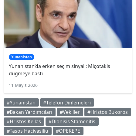
Yunanistan
Yunanistan’da erken seçim sinyali: Miçotakis
düğmeye bastı
11 Mayıs 2026
#Yunanistan
#Telefon Dinlemeleri
#Bakan Yardımcıları
#Vekiller
#Hristos Bukoros
#Hristos Kellas
#Dionisis Stamenitis
#Tasos Hacivasiliu
#OPEKEPE