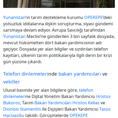
Yunanistan
’ın tarım destekleme kurumu
OPEKEPE
’deki
yolsuzluk iddialarına ilişkin soruşturma, siyasi gündemi
sarsmaya devam ediyor. Avrupa Savcılığı tarafından
Yunanistan
Meclisi’ne gönderilen 3 bin sayfalık dosyada,
mevcut hükümetten dört bakan yardımcısının adı
geçiyor. Dosyada yer alan bilgiler ve sızdırılan telefon
kayıtları, ülkenin tarım politikalarıyla ilgili derin bir krizi
gün yüzüne çıkardı.
Telefon dinlemeleri
nde
bakan yardımcıları
ve
vekiller
Ulusal basında yer alan bilgilere göre,
telefon
dinlemeleri
ne Dijital Yönetim Bakan Yardımcısı
Hristos
Bukoros
, Tarım
Bakan Yardımcıları
Hristos Kellas
ve
Dionisis Stamenitis
ile Dışişleri Bakan Yardımcısı
Tasos
Hacivasiliu
takıldı. Görüşmelerde
OPEKEPE