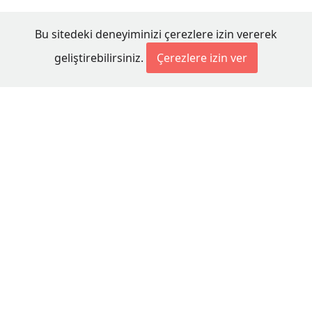
Bu sitedeki deneyiminizi çerezlere izin vererek
geliştirebilirsiniz.
Çerezlere izin ver
© 2026 Millet Media
KÜNYE
MİLLET MEDİA Kollektif Şirketi
Genel Yayın Yönetmeni:
Cengiz ÖMER
Yayın Koordinatörü:
Bilal BUDUR