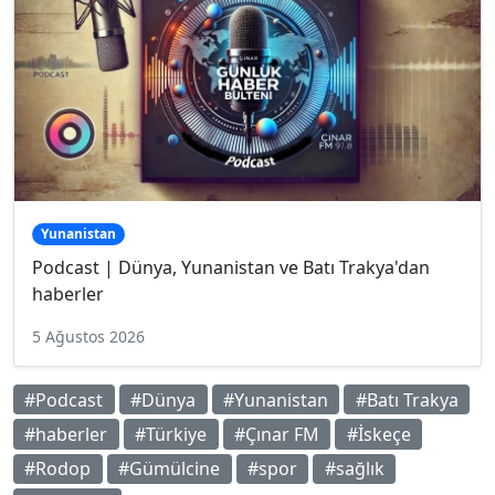
Yunanistan
Podcast | Dünya, Yunanistan ve Batı Trakya'dan
haberler
5 Ağustos 2026
#Podcast
#Dünya
#Yunanistan
#Batı Trakya
#haberler
#Türkiye
#Çınar FM
#İskeçe
#Rodop
#Gümülcine
#spor
#sağlık