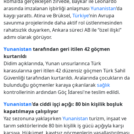
Roma’da gerçekleşen zirvede, Baykar ile Leonardo
arasında imzalanan işbirliği anlaşması
Yunanistan
’da
kaygı yarattı. Atina ve Brüksel,
Türkiye
’nin Avrupa
savunma projelerinde daha aktif rol üstlenmesinden
rahatsızlık duyarken, Ankara süreci AB ile “özel ilişki”
adımı olarak görüyor.
Yunanistan
tarafından geri itilen 42 göçmen
kurtarıldı
Didim açıklarında, Yunan unsurlarınca Türk
karasularına geri itilen 42 düzensiz göçmen Türk Sahil
Güvenliği tarafından kurtarıldı. Aralarında çocukların da
bulunduğu göçmenler karaya çıkarılarak
sağlık
kontrollerinin ardından Göç İdaresi'ne teslim edildi.
Yunanistan
'da ciddi işçi açığı: 80 bin kişilik boşluk
kapatılmaya çalışılıyor
Yaz sezonuna yaklaşırken
Yunanistan
turizm, inşaat ve
tarım sektörlerinde 80 bin kişilik iş gücü açığıyla karşı
karşıya. Hükümet, kayıtsız göçmenlerin yasallaştırılması