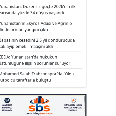
Yunanistan: Düzensiz göçte 2026’nın ilk
yarısında yüzde 34 düşüş yaşandı
Yunanistan'ın Skyros Adası ve Agrinio
ilinde orman yangını çıktı
Babasının cesedini 2,5 yıl dondurucuda
saklayıp emekli maaşını aldı
EEDA: Yunanistan’da hukukun
üstünlüğüne ilişkin sorunlar sürüyor
Mohamed Salah Trabzonspor’da: Yıldız
futbolcu taraftarla buluştu