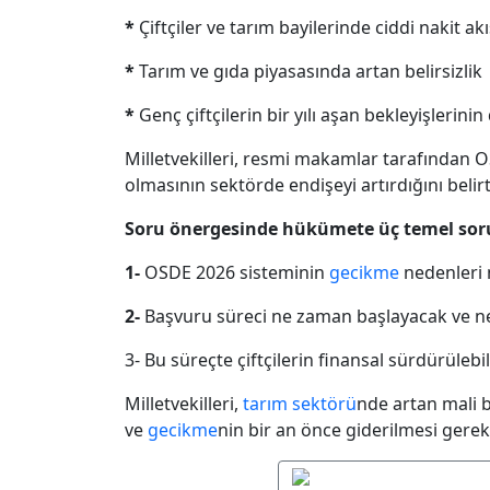
*
Çiftçiler ve tarım bayilerinde ciddi nakit akı
*
Tarım ve gıda piyasasında artan belirsizlik
*
Genç çiftçilerin bir yılı aşan bekleyişlerin
Milletvekilleri, resmi makamlar tarafından
olmasının sektörde endişeyi artırdığını belirt
Soru önergesinde hükümete üç temel soru
1-
OSDΕ 2026 sisteminin
gecikme
nedenleri 
2-
Başvuru süreci ne zaman başlayacak ve 
3- Bu süreçte çiftçilerin finansal sürdürülebi
Milletvekilleri,
tarım sektörü
nde artan mali 
ve
gecikme
nin bir an önce giderilmesi gerek