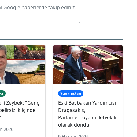
ni Google haberlerde takip ediniz.
ya
Yunanistan
kili Zeybek: "Genç
Eski Başbakan Yardımcısı
 belirsizlik içinde
Dragasakis,
"
Parlamentoya milletvekili
olarak döndü
an 2026
9 Haziran 2026