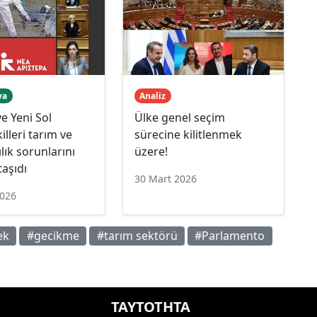
ya
Analiz
e Yeni Sol
Ülke genel seçim
illeri tarım ve
sürecine kilitlenmek
lık sorunlarını
üzere!
taşıdı
30 Mart 2026
2026
ek
#gecikme
#tarım sektörü
#Parlamento
ΤΑΥΤΟΤΗΤΑ