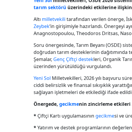
Yeni Sol
milletvekilleri, OSDΕ 2026 sistem
tarım sektörü
üzerindeki etkilerine ilişki
Altı
milletvekili
tarafından verilen önerge, İ
Zeybek
’in girişimiyle hazırlandı. Önergeyi ay
Anagnostopoulou, Theodoros Dritsas, Nasos 
Soru önergesinde, Tarım Beyanı (OSDΕ) sistem
doğrudan tarım desteklerinin dağıtımında 
Şemalar,
Genç Çiftçi destek
leri, Organik Tar
üzerinden yürütüldüğü vurgulandı.
Yeni Sol
Milletvekilleri, 2026 yılı başvuru s
ciddi belirsizlik ve finansal sıkışıklık yarattığın
sağlayan işletmeleri de etkilediği ifade edildi
Önergede,
gecikme
nin zincirleme etkileri 
*
Çiftçi Kartı uygulamasının
gecikme
si ve ü
*
Yatırım ve destek programlarının değerle