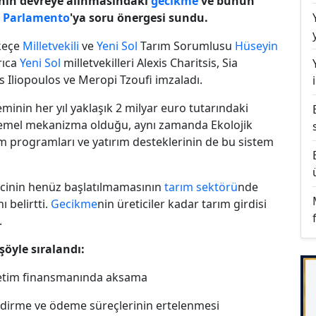
inin devreye alınmasındaki
gecikme
ve bunun
n
Parlamento
'ya soru önergesi sundu.
skeçe
Milletvekili
ve
Yeni Sol
Tarım Sorumlusu
Hüseyin
rıca
Yeni Sol
milletvekilleri Alexis Charitsis, Sia
Iliopoulos ve Meropi Tzoufi imzaladı.
inin her yıl yaklaşık 2 milyar euro tutarındaki
temel mekanizma olduğu, aynı zamanda Ekolojik
ım programları ve yatırım desteklerinin de bu sistem
ürecinin henüz başlatılmamasının
tarım sektörü
nde
ı belirtti.
Gecikme
nin üreticiler kadar tarım girdisi
.
şöyle sıralandı:
retim finansmanında aksama
ndirme ve ödeme süreçlerinin ertelenmesi