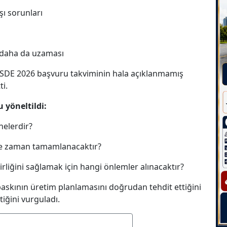
şı sorunları
in daha da uzaması
 OSDΕ 2026 başvuru takviminin hala açıklanmamış
ti.
 yöneltildi:
nelerdir?
ne zaman tamamlanacaktır?
lirliğini sağlamak için hangi önlemler alınacaktır?
baskının üretim planlamasını doğrudan tehdit ettiğini
tiğini vurguladı.