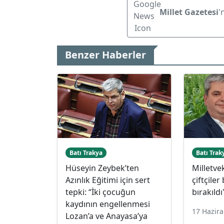
Millet Gazetesi
'
Benzer Haberler
Batı Trakya
Batı Trak
Hüseyin Zeybek’ten
Milletve
Azınlık Eğitimi için sert
çiftçiler
tepki: “İki çocuğun
bırakıldı
kaydının engellenmesi
17 Hazir
Lozan’a ve Anayasa’ya