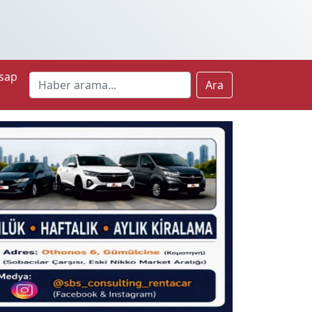
sap
Ara