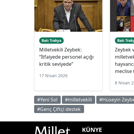
Batı Trakya
Batı Trak
Milletvekili Zeybek:
Zeybek v
“İtfaiyede personel açığı
milletvek
kritik seviyede”
hayvancı
meclise 
17 Nisan 2026
8 Nisan 
#Yeni Sol
#milletvekili
#Hüseyin Zeyb
#Genç Çiftçi destek
KÜNYE