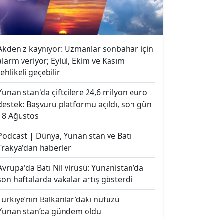
Akdeniz kaynıyor: Uzmanlar sonbahar için
alarm veriyor; Eylül, Ekim ve Kasım
tehlikeli geçebilir
Yunanistan'da çiftçilere 24,6 milyon euro
destek: Başvuru platformu açıldı, son gün
18 Ağustos
Podcast | Dünya, Yunanistan ve Batı
Trakya'dan haberler
Avrupa'da Batı Nil virüsü: Yunanistan’da
son haftalarda vakalar artış gösterdi
Türkiye’nin Balkanlar’daki nüfuzu
Yunanistan’da gündem oldu