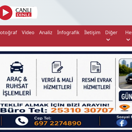
Fotoğraf
Video
Analiz
İnfografik
İletişim
Diğer
He