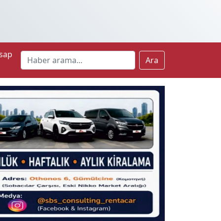
sap
Ara