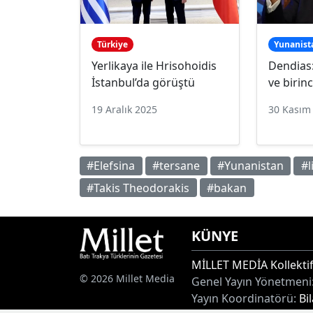
Türkiye
Yunanist
Yerlikaya ile Hrisohoidis
Dendias:
İstanbul’da görüştü
ve birinc
19 Aralık 2025
30 Kasım
#Elefsina
#tersane
#Yunanistan
#
#Takis Theodorakis
#bakan
KÜNYE
MİLLET MEDİA Kollektif
© 2026 Millet Media
Genel Yayın Yönetmeni
Yayın Koordinatörü:
Bi