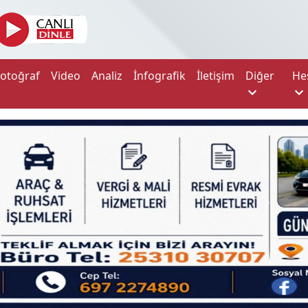
Fotoğraf
Video
Analiz
İnfografik
İletişim
Diğer
He