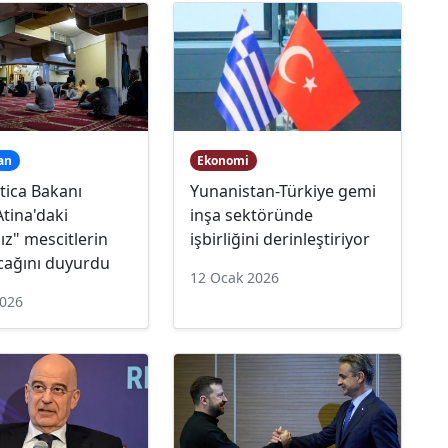
an
Ekonomi
ltica Bakanı
Yunanistan-Türkiye gemi
Atina'daki
inşa sektöründe
ız" mescitlerin
işbirliğini derinleştiriyor
cağını duyurdu
12 Ocak 2026
2026