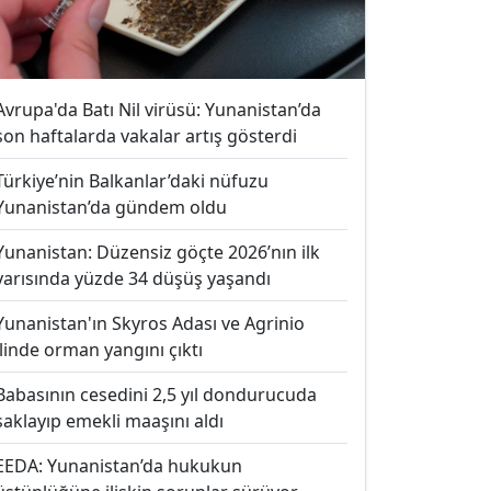
Avrupa'da Batı Nil virüsü: Yunanistan’da
son haftalarda vakalar artış gösterdi
Türkiye’nin Balkanlar’daki nüfuzu
Yunanistan’da gündem oldu
Yunanistan: Düzensiz göçte 2026’nın ilk
yarısında yüzde 34 düşüş yaşandı
Yunanistan'ın Skyros Adası ve Agrinio
ilinde orman yangını çıktı
Babasının cesedini 2,5 yıl dondurucuda
saklayıp emekli maaşını aldı
EEDA: Yunanistan’da hukukun