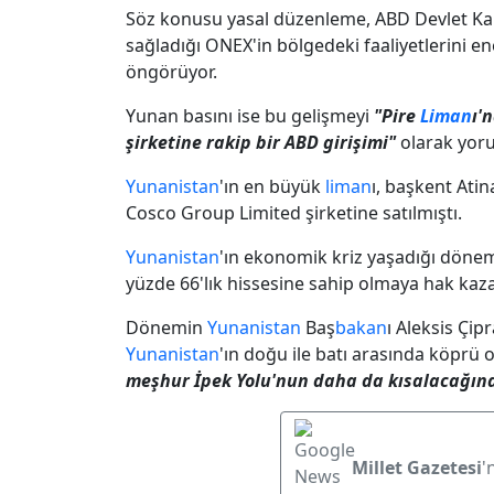
Söz konusu yasal düzenleme, ABD Devlet Kal
sağladığı ONEX'in bölgedeki faaliyetlerini ene
öngörüyor.
Yunan basını ise bu gelişmeyi
"Pire
Liman
ı'
şirketine rakip bir ABD girişimi"
olarak yor
Yunanistan
'ın en büyük
liman
ı, başkent Atin
Cosco Group Limited şirketine satılmıştı.
Yunanistan
'ın ekonomik kriz yaşadığı döne
yüzde 66'lık hissesine sahip olmaya hak kaz
Dönemin
Yunanistan
Baş
bakan
ı Aleksis Çip
Yunanistan
'ın doğu ile batı arasında köprü 
meşhur İpek Yolu'nun daha da kısalacağın
Millet Gazetesi
'