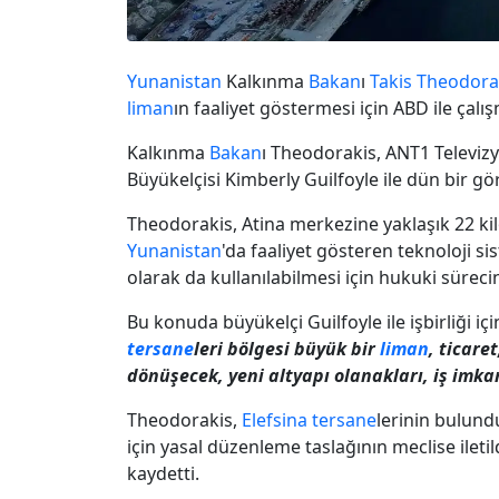
Yunanistan
Kalkınma
Bakan
ı
Takis Theodora
liman
ın faaliyet göstermesi için ABD ile çalış
Kalkınma
Bakan
ı Theodorakis, ANT1 Televiz
Büyükelçisi Kimberly Guilfoyle ile dün bir gö
Theodorakis, Atina merkezine yaklaşık 22 ki
Yunanistan
'da faaliyet gösteren teknoloji s
olarak da kullanılabilmesi için hukuki sürecin
Bu konuda büyükelçi Guilfoyle ile işbirliği iç
tersane
leri bölgesi büyük bir
liman
, ticare
dönüşecek, yeni altyapı olanakları, iş imka
Theodorakis,
Elefsina
tersane
lerinin bulund
için yasal düzenleme taslağının meclise ilet
kaydetti.