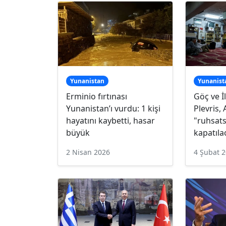
Yunanistan
Yunanist
Erminio fırtınası
Göç ve İ
Yunanistan’ı vurdu: 1 kişi
Plevris, 
hayatını kaybetti, hasar
"ruhsats
büyük
kapatıla
2 Nisan 2026
4 Şubat 