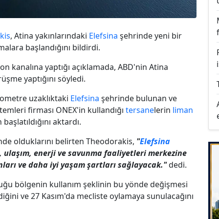
kis
, Atina yakınlarındaki
Elefsina
şehrinde yeni bir
malara başlandığını bildirdi.
yon kanalına yaptığı açıklamada, ABD'nin Atina
rüşme yaptığını söyledi.
lometre uzaklıktaki
Elefsina
şehrinde bulunan ve
istemleri firması ONEX'in kullandığı
tersane
lerin
liman
 başlatıldığını aktardı.
inde olduklarını belirten Theodorakis,
"
Elefsina
t, ulaşım, enerji ve savunma faaliyetleri merkezine
nları ve daha iyi yaşam şartları sağlayacak."
dedi.
uğu bölgenin kullanım şeklinin bu yönde değişmesi
ildiğini ve 27 Kasım'da mecliste oylamaya sunulacağını