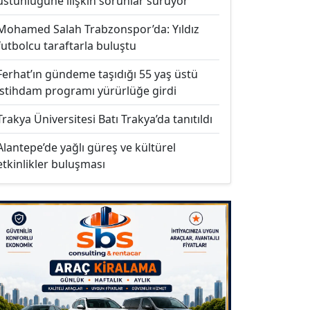
üstünlüğüne ilişkin sorunlar sürüyor
Mohamed Salah Trabzonspor’da: Yıldız
futbolcu taraftarla buluştu
Ferhat’ın gündeme taşıdığı 55 yaş üstü
istihdam programı yürürlüğe girdi
Trakya Üniversitesi Batı Trakya’da tanıtıldı
Alantepe’de yağlı güreş ve kültürel
etkinlikler buluşması