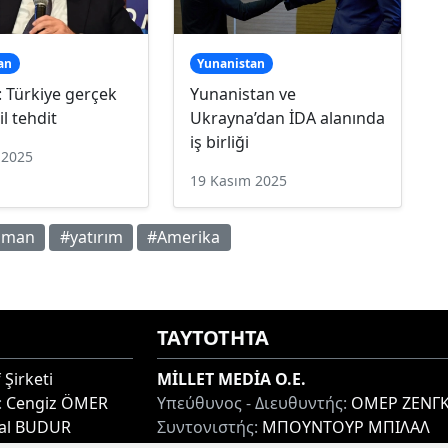
an
Yunanistan
 Türkiye gerçek
Yunanistan ve
il tehdit
Ukrayna’dan İDA alanında
iş birliği
 2025
19 Kasım 2025
liman
#yatırım
#Amerika
ΤΑΥΤΟΤΗΤΑ
 Şirketi
MİLLET MEDİA O.E.
:
Cengiz ÖMER
Υπεύθυνος - Διευθυντής:
ΟΜΕΡ ΖΕΝΓΚ
lal BUDUR
Συντονιστής:
ΜΠΟΥΝΤΟΥΡ ΜΠΙΛΑΛ