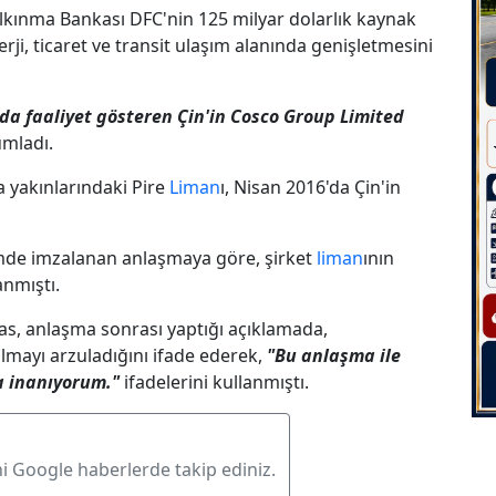
kınma Bankası DFC'nin 125 milyar dolarlık kaynak
rji, ticaret ve transit ulaşım alanında genişletmesini
nda faaliyet gösteren Çin'in Cosco Group Limited
umladı.
a yakınlarındaki Pire
Liman
ı, Nisan 2016'da Çin'in
mde imzalanan anlaşmaya göre, şirket
liman
ının
anmıştı.
ras, anlaşma sonrası yaptığı açıklamada,
olmayı arzuladığını ifade ederek,
"Bu anlaşma ile
a inanıyorum."
ifadelerini kullanmıştı.
ni Google haberlerde takip ediniz.