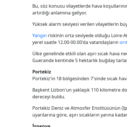
Bu, söz konusu vilayetlerde hava koşulların
artırdığı anlamına geliyor.
Yüksek alarm seviyesi verilen vilayetlerin bü
Yangın
riskinin orta seviyede olduğu Loire-A
yerel saatle 12.00-00.00'da vatandaşların
or
Ülke genelinde etkili olan aşırı sıcak hava ne
Guerande kentinde 5 hektarlık buğday tarlas
Portekiz
Portekiz'in 18 bölgesinden 7'sinde sıcak hava 
Başkent Lizbon'un yaklaşık 110 kilometre d
dereceyi buldu.
Portekiz Deniz ve Atmosfer Enstitüsünün (Ipm
uyarılarına göre, aşırı sıcakların yarına kada
İspanya