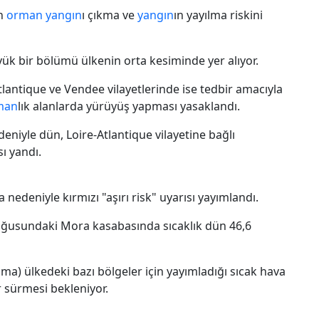
ın
orman
yangın
ı çıkma ve
yangın
ın yayılma riskini
yük bir bölümü ülkenin orta kesiminde yer alıyor.
tlantique ve Vendee vilayetlerinde ise tedbir amacıyla
man
lık alanlarda yürüyüş yapması yasaklandı.
deniyle dün, Loire-Atlantique vilayetine bağlı
ı yandı.
nedeniyle kırmızı "aşırı risk" uyarısı yayımlandı.
oğusundaki Mora kasabasında sıcaklık dün 46,6
a) ülkedeki bazı bölgeler için yayımladığı sıcak hava
r sürmesi bekleniyor.