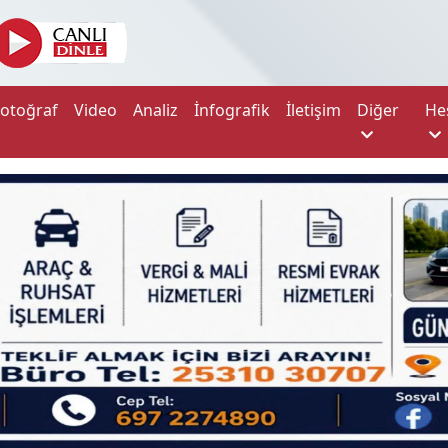
Fotoğraf
Video
Analiz
İnfografik
İletişim
Diğer
He