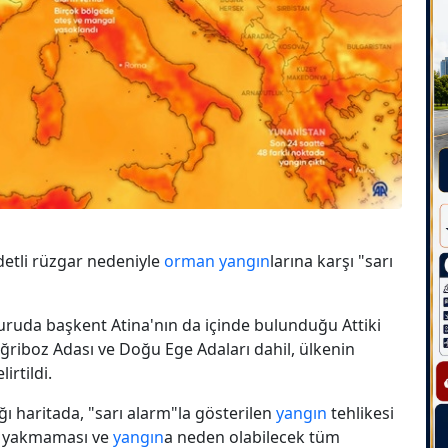
iddetli rüzgar nedeniyle
orman
yangın
larına karşı "sarı
yuruda başkent Atina'nın da içinde bulunduğu Attiki
ğriboz Adası ve Doğu Ege Adaları dahil, ülkenin
irtildi.
ğı haritada, "sarı alarm"la gösterilen
yangın
tehlikesi
eş yakmaması ve
yangın
a neden olabilecek tüm