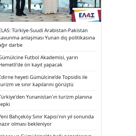
ELAS: Türkiye-Suudi Arabistan-Pakistan
savunma anlaşması Yunan dış politikasına
ağır darbe
Gümülcine Futbol Akademisi, yarın
Hemetli'de ön kayıt yapacak
Edirne heyeti Gümülcine’de Topsidis ile
turizm ve sınır kapılarını görüştü
Türkiye'den Yunanistan'ın turizm planına
tepki
Yeni Bahçeköy Sınır Kapısı'nın yıl sonunda
hazır olması bekleniyor