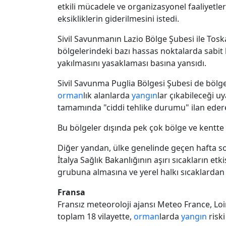
etkili mücadele ve organizasyonel faaliyetler
eksikliklerin giderilmesini istedi.
Sivil Savunmanın Lazio Bölge Şubesi ile Tos
bölgelerindeki bazı hassas noktalarda sabit k
yakılmasını yasaklaması basına yansıdı.
Sivil Savunma Puglia Bölgesi Şubesi de bölge 
orman
lık alanlarda
yangın
lar çıkabileceği 
tamamında "ciddi tehlike durumu" ilan ederek 
Bu bölgeler dışında pek çok bölge ve kentte
Diğer yandan, ülke genelinde geçen hafta so
İtalya Sağlık Bakanlığının aşırı sıcakların etk
grubuna almasına ve yerel halkı sıcaklardan
Fransa
Fransız meteoroloji ajansı Meteo France, Loi
toplam 18 vilayette,
orman
larda
yangın
riski