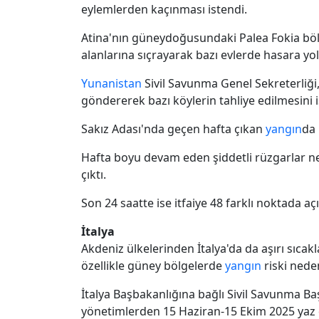
eylemlerden kaçınması istendi.
Atina'nın güneydoğusundaki Palea Fokia bö
alanlarına sıçrayarak bazı evlerde hasara yol 
Yunanistan
Sivil Savunma Genel Sekreterliği
göndererek bazı köylerin tahliye edilmesini i
Sakız Adası'nda geçen hafta çıkan
yangın
da 
Hafta boyu devam eden şiddetli rüzgarlar n
çıktı.
Son 24 saatte ise itfaiye 48 farklı noktada a
İtalya
Akdeniz ülkelerinden İtalya'da da aşırı sıcak
özellikle güney bölgelerde
yangın
riski nede
İtalya Başbakanlığına bağlı Sivil Savunma Ba
yönetimlerden 15 Haziran-15 Ekim 2025 yaz