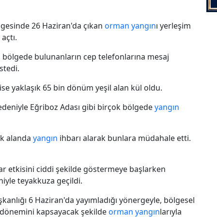
lgesinde 26 Haziran'da çıkan
orman
yangın
ı yerleşim
açtı.
, bölgede bulunanların cep telefonlarına mesaj
stedi.
ise yaklaşık 65 bin dönüm yeşil alan kül oldu.
edeniyle Eğriboz Adası gibi birçok bölgede
yangın
çık alanda
yangın
ihbarı alarak bunlara müdahale etti.
lar etkisini ciddi şekilde göstermeye başlarken
niyle teyakkuza geçildi.
şkanlığı 6 Haziran'da yayımladığı yönergeyle, bölgesel
 dönemini kapsayacak şekilde
orman
yangın
larıyla