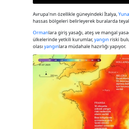
Avrupa'nın özellikle güneyindeki İtalya,
Yuna
hassas bölgeleri belirleyerek buralarda teya
Orman
lara giriş yasağı, ateş ve mangal ya
ülkelerinde yetkili kurumlar,
yangın
riski bul
olası
yangın
lara müdahale hazırlığı yapıyor.