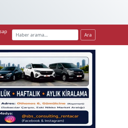
sap
Ara