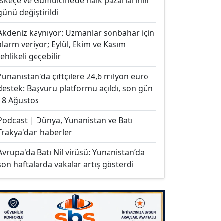
İskeçe ve Gümülcine’de halk pazarlarının
günü değiştirildi
Akdeniz kaynıyor: Uzmanlar sonbahar için
alarm veriyor; Eylül, Ekim ve Kasım
tehlikeli geçebilir
Yunanistan'da çiftçilere 24,6 milyon euro
destek: Başvuru platformu açıldı, son gün
18 Ağustos
Podcast | Dünya, Yunanistan ve Batı
Trakya'dan haberler
Avrupa'da Batı Nil virüsü: Yunanistan’da
son haftalarda vakalar artış gösterdi