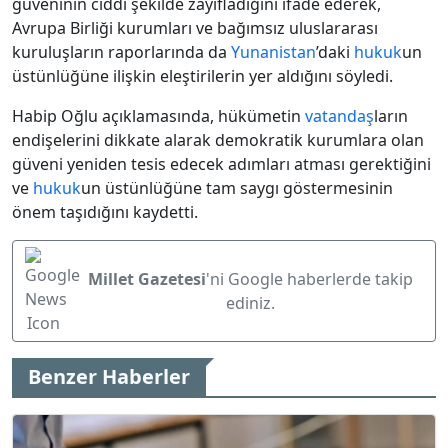
güveninin ciddi şekilde zayıfladığını ifade ederek,
Avrupa Birliği kurumları ve bağımsız uluslararası
kuruluşların raporlarında da
Yunanistan
’daki
hukuk
un
üstünlüğüne ilişkin eleştirilerin yer aldığını söyledi.
Habip Oğlu açıklamasında, hükümetin
vatandaş
ların
endişelerini dikkate alarak demokratik kurumlara olan
güveni yeniden tesis edecek adımları atması gerektiğini
ve
hukuk
un üstünlüğüne tam saygı göstermesinin
önem taşıdığını kaydetti.
Millet Gazetesi
'ni Google haberlerde takip
ediniz.
Benzer Haberler