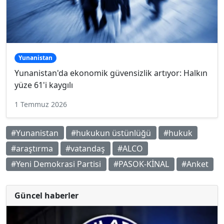
Yunanistan
Yunanistan'da ekonomik güvensizlik artıyor: Halkın
yüze 61'i kaygılı
1 Temmuz 2026
#Yunanistan
#hukukun üstünlüğü
#hukuk
#araştırma
#vatandaş
#ALCO
#Yeni Demokrasi Partisi
#PASOK-KİNAL
#Anket
Güncel haberler