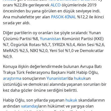
oranı %22,8’e gerileyerek
ALCO
ölçümlerinde 2019
öncesinden bu yana görülen en düşük seviyeye indi.
Ana muhalefette yer alan
PASOK-KİNAL
%12,2 ile ikinci
sırada yer aldı.
Diğer partilerin oy oranları ise şöyle sıralandı: Yunan
Çözümü Partisi %8,
Yunanistan
Komünist Partisi (KKE)
%7, Özgürlük Rotası %5,7, SYRIZA %3,4, Aklın Sesi %2,6,
MeRA25 %2,5, NIKI %2,0, Yeni Sol %1,0 ve Demokratlar
%0,9.
Konuya ilişkin değerlendirmede bulunan Avrupa Batı
Trakya Türk Federasyonu Başkanı Halit Habip Oğlu,
araştırma
sonuçlarının
Yunanistan
’da
hukuk
un
üstünlüğü ve demokrasi alanında yaşanan sorunları bir
kez daha gözler önüne serdiğini belirtti.
Habip Oğlu, son yıllarda yaşanan
hukuk
skandallarının
ardından
vatandaş
ların hükümet ve yargıya olan