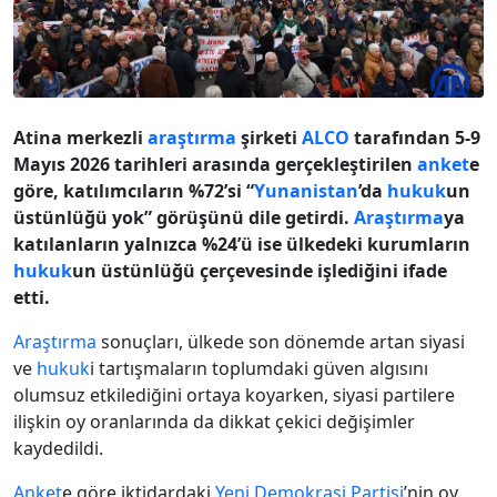
Atina merkezli
araştırma
şirketi
ALCO
tarafından 5-9
Mayıs 2026 tarihleri arasında gerçekleştirilen
anket
e
göre, katılımcıların %72’si “
Yunanistan
’da
hukuk
un
üstünlüğü yok” görüşünü dile getirdi.
Araştırma
ya
katılanların yalnızca %24’ü ise ülkedeki kurumların
hukuk
un üstünlüğü çerçevesinde işlediğini ifade
etti.
Araştırma
sonuçları, ülkede son dönemde artan siyasi
ve
hukuk
i tartışmaların toplumdaki güven algısını
olumsuz etkilediğini ortaya koyarken, siyasi partilere
ilişkin oy oranlarında da dikkat çekici değişimler
kaydedildi.
Anket
e göre iktidardaki
Yeni Demokrasi Partisi
’nin oy