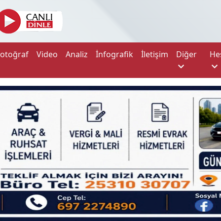
Fotoğraf
Video
Analiz
İnfografik
İletişim
Diğer
He