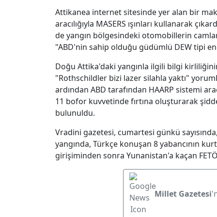
Attikanea internet sitesinde yer alan bir mak
aracılığıyla MASERS ışınları kullanarak çıkardı
de yangın bölgesindeki otomobillerin camlar
"ABD'nin sahip olduğu güdümlü DEW tipi enerji 
Doğu Attika'daki yangınla ilgili bilgi kirlili
"Rothschildler bizi lazer silahla yaktı" yoru
ardından ABD tarafından HAARP sistemi aracıl
11 bofor kuvvetinde fırtına oluşturarak şid
bulunuldu.
Vradini gazetesi, cumartesi günkü sayısında
yangında, Türkçe konuşan 8 yabancının kurta
girişiminden sonra Yunanistan'a kaçan FETÖ ü
Millet Gazetesi
'