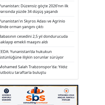
Yunanistan: Düzensiz göçte 2026’nın ilk
yarısında yüzde 34 düşüş yaşandı
Yunanistan'ın Skyros Adası ve Agrinio
ilinde orman yangını çıktı
Babasının cesedini 2,5 yıl dondurucuda
saklayıp emekli maaşını aldı
EEDA: Yunanistan’da hukukun
üstünlüğüne ilişkin sorunlar sürüyor
Mohamed Salah Trabzonspor’da: Yıldız
futbolcu taraftarla buluştu