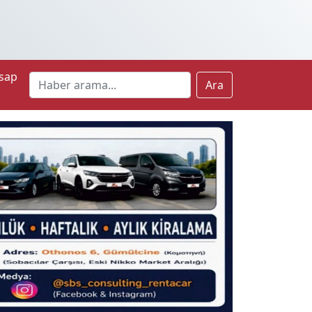
sap
Ara