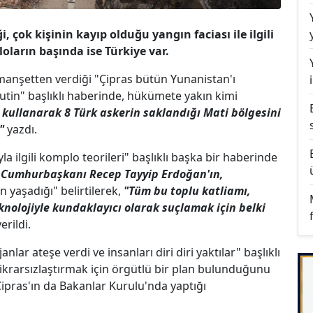
, çok kişinin kayıp olduğu yangın faciası ile ilgili
oların başında ise Türkiye var.
 manşetten verdiği "Çipras bütün Yunanistan'ı
utin" başlıklı haberinde, hükümete yakın kimi
i kullanarak 8 Türk askerin saklandığı Mati bölgesini
"
yazdı.
 ilgili komplo teorileri" başlıklı başka bir haberinde
e Cumhurbaşkanı Recep Tayyip Erdoğan'ın,
 yaşadığı" belirtilerek,
"Tüm bu toplu katliamı,
eknolojiyle kundaklayıcı olarak suçlamak için belki
erildi.
lar ateşe verdi ve insanları diri diri yaktılar" başlıklı
ikrarsızlaştırmak için örgütlü bir plan bulunduğunu
Çipras'ın da Bakanlar Kurulu'nda yaptığı