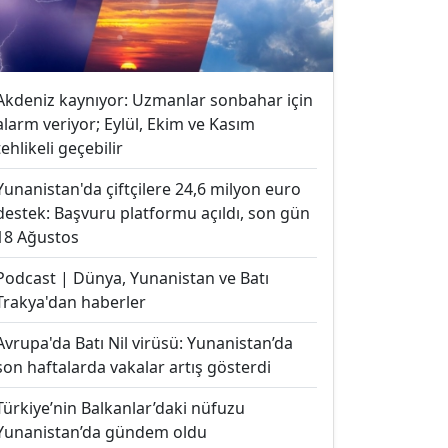
Akdeniz kaynıyor: Uzmanlar sonbahar için
alarm veriyor; Eylül, Ekim ve Kasım
tehlikeli geçebilir
Yunanistan'da çiftçilere 24,6 milyon euro
destek: Başvuru platformu açıldı, son gün
18 Ağustos
Podcast | Dünya, Yunanistan ve Batı
Trakya'dan haberler
Avrupa'da Batı Nil virüsü: Yunanistan’da
son haftalarda vakalar artış gösterdi
Türkiye’nin Balkanlar’daki nüfuzu
Yunanistan’da gündem oldu