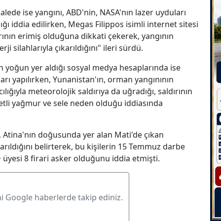
alede ise yangını, ABD'nin, NASA'nın lazer uyduları
ğı iddia edilirken, Megas Filippos isimli internet sitesi
ının erimiş olduğuna dikkati çekerek, yangının
silahlarıyla çıkarıldığını" ileri sürdü.
ğinin yoğun yer aldığı sosyal medya hesaplarında ise
mları yapılırken, Yunanistan'ın, orman yangınının
ığıyla meteorolojik saldırıya da uğradığı, saldırının
detli yağmur ve sele neden olduğu iddiasında
, Atina'nın doğusunda yer alan Mati'de çıkan
rıldığını belirterek, bu kişilerin 15 Temmuz darbe
yesi 8 firari asker olduğunu iddia etmişti.
ni Google haberlerde takip ediniz.