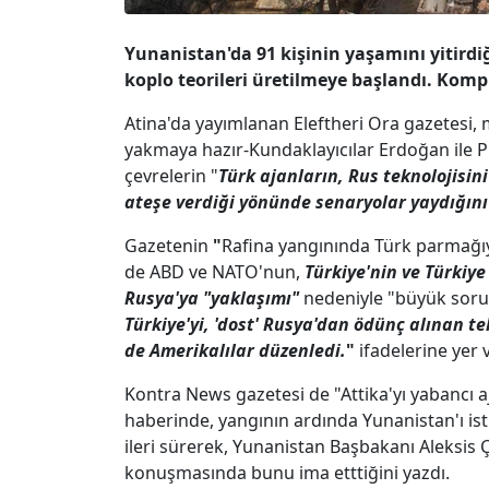
Yunanistan'da 91 kişinin yaşamını yitirdiği
koplo teorileri üretilmeye başlandı. Kompl
Atina'da yayımlanan Eleftheri Ora gazetesi,
yakmaya hazır-Kundaklayıcılar Erdoğan ile P
çevrelerin "
Türk ajanların, Rus teknolojisin
ateşe verdiği yönünde senaryolar yaydığını
Gazetenin
"
Rafina yangınında Türk parmağıyla
de ABD ve NATO'nun,
Türkiye'nin ve Türkiy
Rusya'ya "yaklaşımı"
nedeniyle "büyük sorun
Türkiye'yi, 'dost' Rusya'dan ödünç alınan t
de Amerikalılar düzenledi.
"
ifadelerine yer v
Kontra News gazetesi de "Attika'yı yabancı ajan
haberinde, yangının ardında Yunanistan'ı ist
ileri sürerek, Yunanistan Başbakanı Aleksis 
konuşmasında bunu ima etttiğini yazdı.