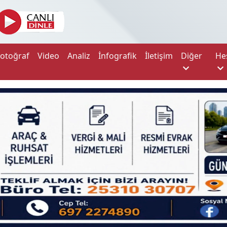
Fotoğraf
Video
Analiz
İnfografik
İletişim
Diğer
He