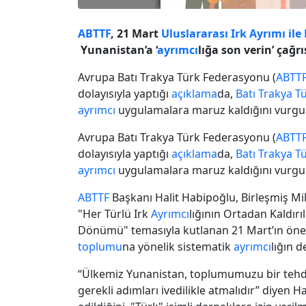
ABTTF
, 21 Mart
Uluslararası Irk Ayrımı i
Yunanistan’a ‘
ayrımcı
lığa son verin’ çağ
Avrupa Batı Trakya Türk Federasyonu (
ABTT
dolayısıyla yaptığı
açıklama
da,
Batı Trakya T
ayrımcı
uygulamalara maruz kaldığını vurgul
Avrupa Batı Trakya Türk Federasyonu (
ABTT
dolayısıyla yaptığı
açıklama
da,
Batı Trakya T
ayrımcı
uygulamalara maruz kaldığını vurgul
ABTTF
Başkanı Halit Habipoğlu, Birleşmiş Mill
"Her Türlü Irk
Ayrımcı
lığının Ortadan Kaldırı
Dönümü" temasıyla kutlanan 21 Mart’ın öne
toplumu
na yönelik sistematik
ayrımcı
lığın d
“Ülkemiz Yunanistan, toplumumuzu bir tehdi
gerekli adımları ivedilikle atmalıdır” diyen H