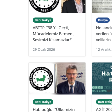
Batı Trakya
Dünya
ABTTF: “38 Yıl Geçti,
Holland
Mücadelemiz Bitmedi,
verilen “
Sesimizi Kısamazlar!”
velilerin
29 Ocak 2026
12 Aralık
Batı Trakya
Batı Trak
Habipoğlu: “Ülkemizin
AGİT 202