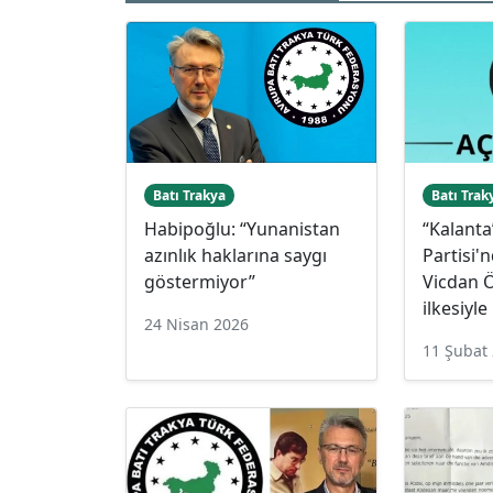
Batı Trakya
Batı Trak
Habipoğlu: “Yunanistan
“Kalanta
azınlık haklarına saygı
Partisi'
göstermiyor”
Vicdan 
ilkesiyl
24 Nisan 2026
11 Şubat