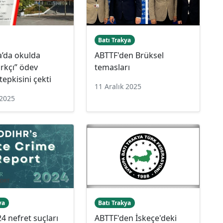
Batı Trakya
a’da okulda
ABTTF'den Brüksel
ırkçı” ödev
temasları
 tepkisini çekti
11 Aralık 2025
 2025
ya
Batı Trakya
4 nefret suçları
ABTTF'den İskeçe'deki