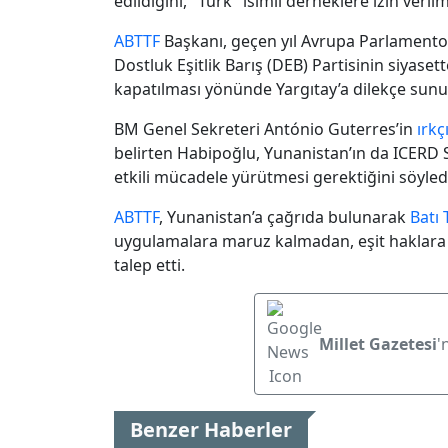
edildiğini, "Türk" isimli derneklere izin veril
ABTTF
Başkanı, geçen yıl Avrupa Parlamento
Dostluk Eşitlik Barış (DEB) Partisinin siyas
kapatılması yönünde Yargıtay’a dilekçe sunu
BM Genel Sekreteri António Guterres’in
ırkç
belirten Habipoğlu, Yunanistan’ın da ICERD
etkili mücadele yürütmesi gerektiğini söyled
ABTTF
, Yunanistan’a çağrıda bulunarak
Batı
uygulamalara maruz kalmadan, eşit haklara 
talep etti.
Millet Gazetesi
'
Benzer Haberler