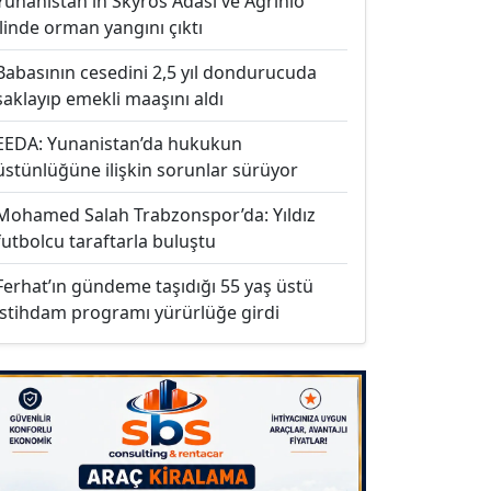
Yunanistan'ın Skyros Adası ve Agrinio
ilinde orman yangını çıktı
Babasının cesedini 2,5 yıl dondurucuda
saklayıp emekli maaşını aldı
EEDA: Yunanistan’da hukukun
üstünlüğüne ilişkin sorunlar sürüyor
Mohamed Salah Trabzonspor’da: Yıldız
futbolcu taraftarla buluştu
Ferhat’ın gündeme taşıdığı 55 yaş üstü
istihdam programı yürürlüğe girdi