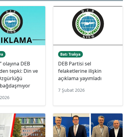
ya
Batı Trakya
” olayına DEB
DEB Partisi sel
nden tepki: Din ve
felaketlerine ilişkin
Özgürlüğü
açıklama yayımladı
e bağdaşmıyor
7 Şubat 2026
 2026