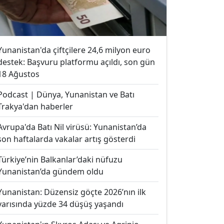
Yunanistan'da çiftçilere 24,6 milyon euro
destek: Başvuru platformu açıldı, son gün
18 Ağustos
Podcast | Dünya, Yunanistan ve Batı
Trakya'dan haberler
Avrupa'da Batı Nil virüsü: Yunanistan’da
son haftalarda vakalar artış gösterdi
Türkiye’nin Balkanlar’daki nüfuzu
Yunanistan’da gündem oldu
Yunanistan: Düzensiz göçte 2026’nın ilk
yarısında yüzde 34 düşüş yaşandı