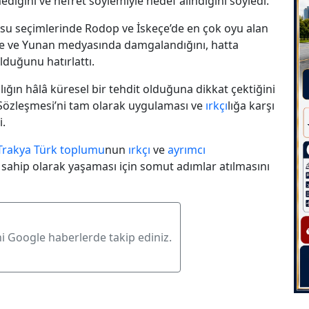
mediğini ve nefret söylemiyle hedef alındığını söyledi.
su seçimlerinde Rodop ve İskeçe’de en çok oyu alan
ette ve Yunan medyasında damgalandığını, hatta
lduğunu hatırlattı.
ı
lığın hâlâ küresel bir tehdit olduğuna dikkat çektiğini
 Sözleşmesi’ni tam olarak uygulaması ve
ırkçı
lığa karşı
i.
 Trakya Türk toplumu
nun
ırkçı
ve
ayrımcı
sahip olarak yaşaması için somut adımlar atılmasını
ni Google haberlerde takip ediniz.