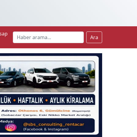
sap
Ara