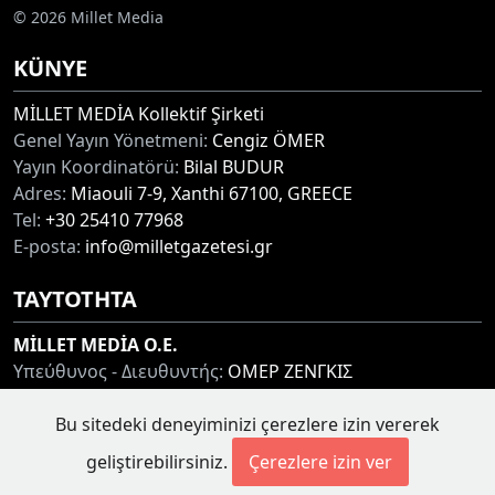
© 2026 Millet Media
KÜNYE
MİLLET MEDİA Kollektif Şirketi
Genel Yayın Yönetmeni:
Cengiz ÖMER
Yayın Koordinatörü:
Bilal BUDUR
Adres:
Miaouli 7-9, Xanthi 67100, GREECE
Tel:
+30 25410 77968
E-posta:
info@milletgazetesi.gr
ΤΑΥΤΟΤΗΤΑ
MİLLET MEDİA O.E.
Υπεύθυνος - Διευθυντής:
ΟΜΕΡ ΖΕΝΓΚΙΣ
Συντονιστής:
ΜΠΟΥΝΤΟΥΡ ΜΠΙΛΑΛ
Διεύθυνση:
ΜΙΑΟΥΛΗ 7-9, ΞΑΝΘΗ 67100
Bu sitedeki deneyiminizi çerezlere izin vererek
Τηλ:
+30 25410 77968
geliştirebilirsiniz.
Çerezlere izin ver
Ηλ. Διεύθυνση:
info@milletgazetesi.gr