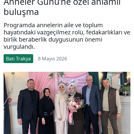
Anneler Günü’ne özel anlamlı
buluşma
Programda annelerin aile ve toplum
hayatındaki vazgeçilmez rolü, fedakarlıkları ve
birlik beraberlik duygusunun önemi
vurgulandı.
Batı Trakya
8 Mayıs 2026