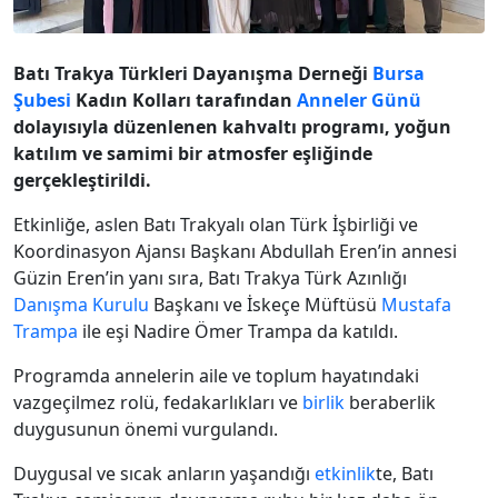
Batı Trakya Türkleri Dayanışma Derneği
Bursa
Şubesi
Kadın Kolları tarafından
Anneler Günü
dolayısıyla düzenlenen kahvaltı programı, yoğun
katılım ve samimi bir atmosfer eşliğinde
gerçekleştirildi.
Etkinliğe, aslen Batı Trakyalı olan Türk İşbirliği ve
Koordinasyon Ajansı Başkanı Abdullah Eren’in annesi
Güzin Eren’in yanı sıra, Batı Trakya Türk Azınlığı
Danışma Kurulu
Başkanı ve İskeçe Müftüsü
Mustafa
Trampa
ile eşi Nadire Ömer Trampa da katıldı.
Programda annelerin aile ve toplum hayatındaki
vazgeçilmez rolü, fedakarlıkları ve
birlik
beraberlik
duygusunun önemi vurgulandı.
Duygusal ve sıcak anların yaşandığı
etkinlik
te, Batı