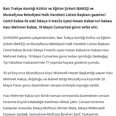
Batı Trakya Azınlığı Kültür ve Eğitim Şirketi (BAKEŞ) ve
Mustafçova Belediyesi Halk Hareketi Listesi Başkanı gazeteci
Cemil Kabza ile eski İskeçe il meclis üyesi Hasan Kabza’nın babası
Hacı Mehmet Kabza, 19 Mayıs Cumartesi günü vefat etti.
GÜNDEM gazetesi çalışanlarından, Batı Trakya Azınlığı Kültür ve Eğitim
Şirketi (BAKEŞ) ve Mustafçova Belediyesi Halk Hareketi Listesi Başkanı
Cemil Kabza ile eski İskeçe il meclis üyesi Hasan Kabza’nın babası Hacı
Mehmet Kabza, 19 Mayıs Cumartesi günü tedavi gördüğü Dedeağaç
Tıp Fakültesi Hastanesi’nde 77 yaşında hayata gözlerini yumdu.
30 yıl boyunca Mustafçova köyü Mütevelli Heyeti Başkanlığı yapan Hacı
Mehmet Kabza, doğduğu ve ikamet ettiği Mustafçova köyünde 20
Mayıs Pazar günü düzenlenen cenaze töreniyle toprağa verildi.
Hacı Mehmet Kabza için ikindi namazı sonrasında düzenlenen cenaze
törenine büyük kalabalığın katılması dikkat çekti. Cenaze törenine
katılanlar arasında; İskeçe Müftüsü Ahmet Mete, İskeçe Milletvekili
Hüseyin Zeybek, Gümülcine Müftüsü İbrahim Şerif, Türkiye’nin