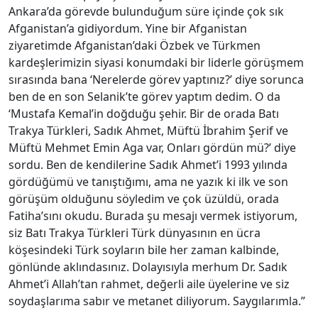
Ankara’da görevde bulunduğum süre içinde çok sık
Afganistan’a gidiyordum. Yine bir Afganistan
ziyaretimde Afganistan’daki Özbek ve Türkmen
kardeşlerimizin siyasi konumdaki bir liderle görüşmem
sırasında bana ‘Nerelerde görev yaptınız?’ diye sorunca
ben de en son Selanik’te görev yaptım dedim. O da
‘Mustafa Kemal’in doğduğu şehir. Bir de orada Batı
Trakya Türkleri, Sadık Ahmet, Müftü İbrahim Şerif ve
Müftü Mehmet Emin Aga var, Onları gördün mü?’ diye
sordu. Ben de kendilerine Sadık Ahmet’i 1993 yılında
gördüğümü ve tanıştığımı, ama ne yazık ki ilk ve son
görüşüm olduğunu söyledim ve çok üzüldü, orada
Fatiha’sını okudu. Burada şu mesajı vermek istiyorum,
siz Batı Trakya Türkleri Türk dünyasının en ücra
köşesindeki Türk soyların bile her zaman kalbinde,
gönlünde aklındasınız. Dolayısıyla merhum Dr. Sadık
Ahmet’i Allah’tan rahmet, değerli aile üyelerine ve siz
soydaşlarıma sabır ve metanet diliyorum. Saygılarımla.”