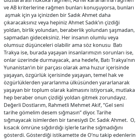
uluslararası hukuka rağmen, AİHM kararlarına rağmen
ve AB kriterlerine rağmen bunları konuşuyorsa, bunları
aşmak için ya içinizden bir Sadık Ahmet daha
çıkaracaksınız veya hepiniz Ahmet Sadık’ın çizdiği
yoldan, birlik yolundan, beraberlik yolundan şaşmadan,
sapmadan gideceksiniz. Her insanın olumlu veya
olumsuz düşünceleri olabilir ama söz konusu Batı
Trakya ise, burada yaşayan insanlarımızın sorunları ise,
onlar üzerinde durmayacak, ana hedefe, Batı Trakya’nın
Yunanistan’ın bir parçası olarak ama huzur içerisinde
yaşayan, özgürlük içerisinde yaşayan, temel hak ve
özgürlüklerden yararlanma ülküsünden yararlanarak
yaşayan bir toplum olarak kalmasını istiyorsak, mutlaka
hep beraber onun çizdiği yoldan gitmek zorundayız.
Değerli Dostlarım, Rahmetli Mehmet Akif, “Gel seni
tarihe gömelim desem sığmasın” diyor. Tarihe
sığmayacak isimlerden bir tanesiydi Dr. Sadık Ahmet. O,
kısacık ömrüne sığdırdığı işlerle tarihe sığmadığını
gösterdi. Gösterdiği istikamette de O’nu takip edenlerin