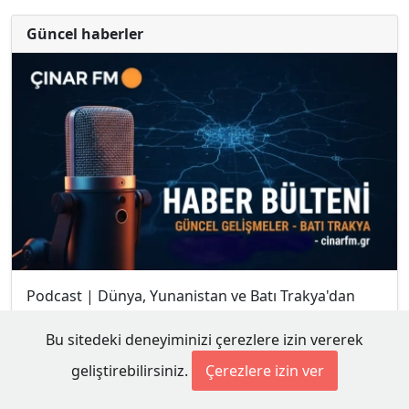
Güncel haberler
Podcast | Dünya, Yunanistan ve Batı Trakya'dan
haberler
Bu sitedeki deneyiminizi çerezlere izin vererek
Avrupa'da Batı Nil virüsü: Yunanistan’da son
geliştirebilirsiniz.
Çerezlere izin ver
haftalarda vakalar artış gösterdi