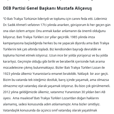
DEB Partisi Genel Başkanı Mustafa Aliçavuş
“O Batı Trakya Türkünün lideriydi ve toplumu için canını feda etti. Liderimiz
Dr. Sadık Ahmet’i vefatının 17’ci yılında anarken, görüyorum ki her geçen gün
ona olan özlem artıyor. Onu anmak kadar anlamanın da önemli olduğunu
biliyoruz. Batı Trakya Türkleri zor yıllar geçirdik. 1985 yılında imza
kampanyasına başladığında herkes bu ne yapacak diyordu ama Batı Trakya
Türklerini tek çatı altında topladı. Biz kendisinden bayrağı devraldık ve
topluma hizmet etmek istiyoruz. Uzun ince bir yolda yürüyoruz ve bu yolda
kararlıyız. Geçmişte olduğu gibi birlik ve beraberlik içerisinde hak arama
mücadelesine çıkmış bulunmaktayız. Bizler Batı Trakya Türkleri Lozan ile
1923 yılında ülkemiz Yunanistan’a emanet bırakıldık. Yaklaşık bir asır geçti.
Bizim bu vatanda tek isteğimiz dostluk, barış içinde yaşamak, ama olmazsa
olmazımız eşit vatandaş olarak yaşamak istiyoruz. Bu bize çok görülmemeli.
2012 yılına geldiğimizde ülkemiz, vatanımız Yunanistan 30 yıldan beri AB
üyesi. Ama maalesef Batı Trakya Türkleri Lozan’dan doğan haklarını
alamamış, iadesi konusunda adım atılamamıştır. Ama bizler ümitliyiz.
Vatandaşlık konusunda da üçüncü sınıf vatandaş olarak yaşatılmak