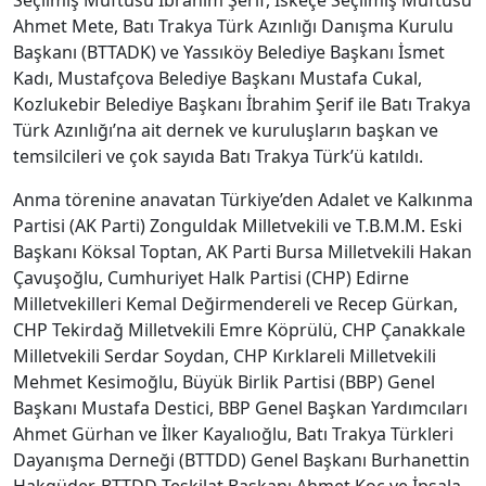
Seçilmiş Müftüsü İbrahim Şerif, İskeçe Seçilmiş Müftüsü
Ahmet Mete, Batı Trakya Türk Azınlığı Danışma Kurulu
Başkanı (BTTADK) ve Yassıköy Belediye Başkanı İsmet
Kadı, Mustafçova Belediye Başkanı Mustafa Cukal,
Kozlukebir Belediye Başkanı İbrahim Şerif ile Batı Trakya
Türk Azınlığı’na ait dernek ve kuruluşların başkan ve
temsilcileri ve çok sayıda Batı Trakya Türk’ü katıldı.
Anma törenine anavatan Türkiye’den Adalet ve Kalkınma
Partisi (AK Parti) Zonguldak Milletvekili ve T.B.M.M. Eski
Başkanı Köksal Toptan, AK Parti Bursa Milletvekili Hakan
Çavuşoğlu, Cumhuriyet Halk Partisi (CHP) Edirne
Milletvekilleri Kemal Değirmendereli ve Recep Gürkan,
CHP Tekirdağ Milletvekili Emre Köprülü, CHP Çanakkale
Milletvekili Serdar Soydan, CHP Kırklareli Milletvekili
Mehmet Kesimoğlu, Büyük Birlik Partisi (BBP) Genel
Başkanı Mustafa Destici, BBP Genel Başkan Yardımcıları
Ahmet Gürhan ve İlker Kayalıoğlu, Batı Trakya Türkleri
Dayanışma Derneği (BTTDD) Genel Başkanı Burhanettin