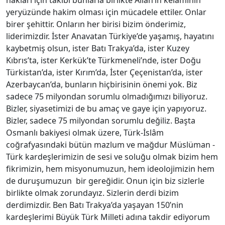
hakları için takibi bunlarla birlikte Allah’ın kelâmının
yeryüzünde hakim olması için mücadele ettiler. Onlar
birer şehittir. Onların her birisi bizim önderimiz,
liderimizdir. İster Anavatan Türkiye’de yaşamış, hayatını
kaybetmiş olsun, ister Batı Trakya’da, ister Kuzey
Kıbrıs’ta, ister Kerkük’te Türkmeneli’nde, ister Doğu
Türkistan’da, ister Kırım’da, İster Çeçenistan’da, ister
Azerbaycan’da, bunların hiçbirisinin önemi yok. Biz
sadece 75 milyondan sorumlu olmadığımızı biliyoruz.
Bizler, siyasetimizi de bu amaç ve gaye için yapıyoruz.
Bizler, sadece 75 milyondan sorumlu değiliz. Başta
Osmanlı bakiyesi olmak üzere, Türk-İslâm
coğrafyasındaki bütün mazlum ve mağdur Müslüman -
Türk kardeşlerimizin de sesi ve soluğu olmak bizim hem
fikrimizin, hem misyonumuzun, hem ideolojimizin hem
de duruşumuzun bir gereğidir. Onun için biz sizlerle
birlikte olmak zorundayız. Sizlerin derdi bizim
derdimizdir. Ben Batı Trakya’da yaşayan 150’nin
kardeşlerimi Büyük Türk Milleti adına takdir ediyorum