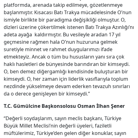
platformda, arenada takip edilmeye, gözetlenmeye
başlanmıştır. Kısacası Batı Trakya mücadelesinde O’nun
ismiyle birlikte bir paradigma değişikliği olmuştur. O,
dizleri üzerine çökertilmek istenen Batı Trakya Azınlığı’nı
adeta ayağa kaldırmıştır. Bu vesileyle aradan 17 yıl
geçmesine rağmen hala O’nun huzuruna gelmek
suretiyle minnet ve rahmet duygularımızı ifade
etmekteyiz. Ancak o tüm bu hususların yanı sıra çok
haklı hasletleri de bünyesinde barındıran bir kimseydi.
O, ben demez diğergamlığı kendisinde buluşturan bir
kimseydi. O, her zaman için liderlik vasıflarıyla toplum
nezdinde yükselmeye devam ederken tevazuh sınırları
da o derece genişleyen bir kimseydi.”
T.C. Gümülcine Başkonsolosu Osman İlhan Şener
“Değerli soydaşlarım, sayın meclis başkanı, Türkiye
Büyük Millet Meclisi’nin değerli üyeleri, faziletli
müftülerimiz, Türkiye’den gelen diğer konuklar, sayın