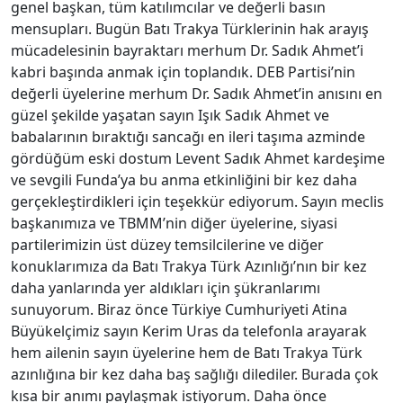
genel başkan, tüm katılımcılar ve değerli basın
mensupları. Bugün Batı Trakya Türklerinin hak arayış
mücadelesinin bayraktarı merhum Dr. Sadık Ahmet’i
kabri başında anmak için toplandık. DEB Partisi’nin
değerli üyelerine merhum Dr. Sadık Ahmet’in anısını en
güzel şekilde yaşatan sayın Işık Sadık Ahmet ve
babalarının bıraktığı sancağı en ileri taşıma azminde
gördüğüm eski dostum Levent Sadık Ahmet kardeşime
ve sevgili Funda’ya bu anma etkinliğini bir kez daha
gerçekleştirdikleri için teşekkür ediyorum. Sayın meclis
başkanımıza ve TBMM’nin diğer üyelerine, siyasi
partilerimizin üst düzey temsilcilerine ve diğer
konuklarımıza da Batı Trakya Türk Azınlığı’nın bir kez
daha yanlarında yer aldıkları için şükranlarımı
sunuyorum. Biraz önce Türkiye Cumhuriyeti Atina
Büyükelçimiz sayın Kerim Uras da telefonla arayarak
hem ailenin sayın üyelerine hem de Batı Trakya Türk
azınlığına bir kez daha baş sağlığı dilediler. Burada çok
kısa bir anımı paylaşmak istiyorum. Daha önce