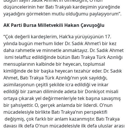
Bugün sayın Sadık Ahmet’in ölmediğini, O’nun
düşüncelerinin her Batı Trakyalı kardeşimin yüreğinde
yaşadığını görmekten mutlu olduğumu paylaşıyorum”.
AK Parti Bursa Milletvekili Hakan Çavuşoğlu
“Çok değerli kardeşlerim, Hak’ka yürüyüşünün 17.
yılında bugün merhum lider Dr. Sadık Ahmet’i bir kez
daha rahmetle ve minnetle anmaktayız. Dr. Sadık Ahmet
ismi telaffuz edildiğinde bütün Batı Trakya Türk Azınlığı
mensuplarının kalbinde bir heyecan, toplumsal
kimliğinde de bir başka heyecan tezahür eder. Dr. Sadık
Ahmet, Batı Trakya Türk Azınlığı’nın yok sayıldığı,
asimilasyonun çeşitli şekilde icra edildiği ve inkar
edildiği bir zaman diliminde adeta bir Donkişot misali
ortaya çıkarak yel değirmenleriyle tek başına savaşmış
bir şahsiyettir. O, gerçek anlamda bir liderdi. O’nun
mücadelesiyle birlikte Batı Trakya’nın perspektifi
değişmiş, çok farklı bir anlam kazanmıştır. Batı Trakya
davası ilk defa O’nun mücadelesiyle ilk defa uluslar arası