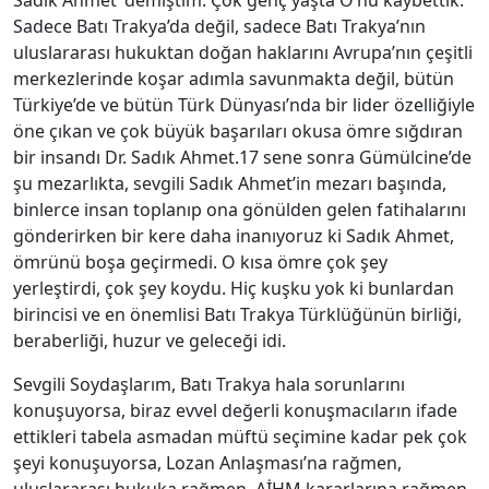
Sadık Ahmet’ demiştim. Çok genç yaşta O’nu kaybettik.
Sadece Batı Trakya’da değil, sadece Batı Trakya’nın
uluslararası hukuktan doğan haklarını Avrupa’nın çeşitli
merkezlerinde koşar adımla savunmakta değil, bütün
Türkiye’de ve bütün Türk Dünyası’nda bir lider özelliğiyle
öne çıkan ve çok büyük başarıları okusa ömre sığdıran
bir insandı Dr. Sadık Ahmet.17 sene sonra Gümülcine’de
şu mezarlıkta, sevgili Sadık Ahmet’in mezarı başında,
binlerce insan toplanıp ona gönülden gelen fatihalarını
gönderirken bir kere daha inanıyoruz ki Sadık Ahmet,
ömrünü boşa geçirmedi. O kısa ömre çok şey
yerleştirdi, çok şey koydu. Hiç kuşku yok ki bunlardan
birincisi ve en önemlisi Batı Trakya Türklüğünün birliği,
beraberliği, huzur ve geleceği idi.
Sevgili Soydaşlarım, Batı Trakya hala sorunlarını
konuşuyorsa, biraz evvel değerli konuşmacıların ifade
ettikleri tabela asmadan müftü seçimine kadar pek çok
şeyi konuşuyorsa, Lozan Anlaşması’na rağmen,