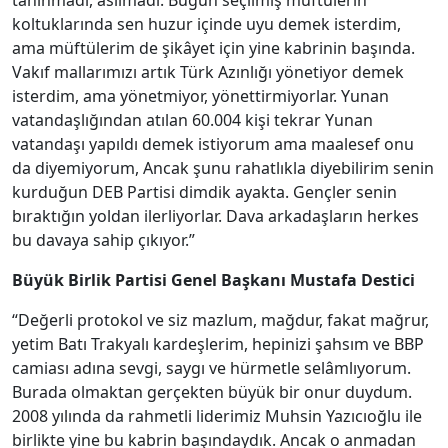
tanınmadı, asılmadı. Bugün seçilmiş müftülerin
koltuklarında sen huzur içinde uyu demek isterdim,
ama müftülerim de şikâyet için yine kabrinin başında.
Vakıf mallarımızı artık Türk Azınlığı yönetiyor demek
isterdim, ama yönetmiyor, yönettirmiyorlar. Yunan
vatandaşlığından atılan 60.004 kişi tekrar Yunan
vatandaşı yapıldı demek istiyorum ama maalesef onu
da diyemiyorum, Ancak şunu rahatlıkla diyebilirim senin
kurduğun DEB Partisi dimdik ayakta. Gençler senin
bıraktığın yoldan ilerliyorlar. Dava arkadaşların herkes
bu davaya sahip çıkıyor.”
Büyük Birlik Partisi Genel Başkanı Mustafa Destici
“Değerli protokol ve siz mazlum, mağdur, fakat mağrur,
yetim Batı Trakyalı kardeşlerim, hepinizi şahsım ve BBP
camiası adına sevgi, saygı ve hürmetle selâmlıyorum.
Burada olmaktan gerçekten büyük bir onur duydum.
2008 yılında da rahmetli liderimiz Muhsin Yazıcıoğlu ile
birlikte yine bu kabrin başındaydık. Ancak o anmadan