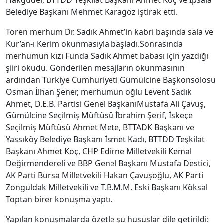
Hakgüder, BTTDD Teşkilat Başkanı Ahmet Koç ve İpsala
Belediye Başkanı Mehmet Karagöz iştirak etti.
Tören merhum Dr. Sadık Ahmet’in kabri başında sala ve
Kur’an-ı Kerim okunmasıyla başladı.Sonrasında
merhumun kızı Funda Sadık Ahmet babası için yazdığı
şiiri okudu. Gönderilen mesajların okunmasının
ardından Türkiye Cumhuriyeti Gümülcine Başkonsolosu
Osman İlhan Şener, merhumun oğlu Levent Sadık
Ahmet, D.E.B. Partisi Genel BaşkanıMustafa Ali Çavuş,
Gümülcine Seçilmiş Müftüsü İbrahim Şerif, İskeçe
Seçilmiş Müftüsü Ahmet Mete, BTTADK Başkanı ve
Yassıköy Belediye Başkanı İsmet Kadı, BTTDD Teşkilat
Başkanı Ahmet Koç, CHP Edirne Milletvekili Kemal
Değirmendereli ve BBP Genel Başkanı Mustafa Destici,
AK Parti Bursa Milletvekili Hakan Çavuşoğlu, AK Parti
Zonguldak Milletvekili ve T.B.M.M. Eski Başkanı Köksal
Toptan birer konuşma yaptı.
Yapılan konuşmalarda özetle şu hususlar dile getirildi: