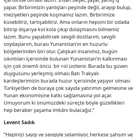
içerisinde olması lazım. İnsan beşer, şaşar, yanlış iş
yapar. Birbirimizin yanlışları peşinde değil, arayıp bulup,
meziyetleri peşinde koşmamız lazım. Birbirimize
küsebiliriz, tartışabiliriz. Ama onların hepsini bir odada
bitirip dışarıya kol kola çıkıp dolaşmasını bilmemiz
lazım. Bunu yapabilirsek sevgili dostlarım, sevgili
soydaşlarım, burası Yunanistan’ın en huzurlu
bölgelerinden biri olur. Çalışkan insanımız, bugün
sıkıntıları içerisinde bulunan Yunanistan’ın kalkınması
için çok önemli öncü bir rol üstlenir. Burada bu güven
duygusunu yerleşmiş olması Batı Trakyalı
kardeşlerimizin burada huzur içerisinde yaşıyor olması
Türkiye’den de buraya çok sayıda yatırımın gelmesine ve
Yunan ekonomisine katkı sağlamasına yol açar.
Umuyorum ki önümüzdeki süreçte böyle güzellikleri
hep beraber yaşama imkânı bulacağız.”
Levent Sadık
“Hepinizi saygı ve sevgiyle selamlıyor, herkese şahsım ve