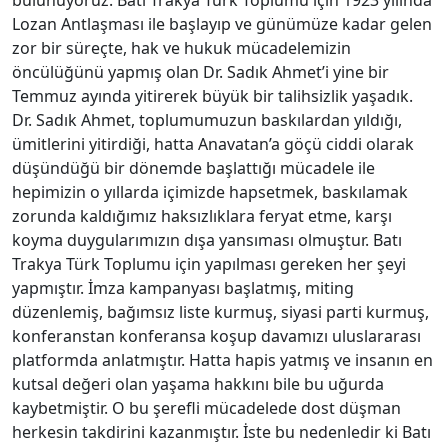
bulunuyoruz. Batı Trakya Türk Toplumu için 1923 yılında
Lozan Antlaşması ile başlayıp ve günümüze kadar gelen
zor bir süreçte, hak ve hukuk mücadelemizin
öncülüğünü yapmış olan Dr. Sadık Ahmet’i yine bir
Temmuz ayında yitirerek büyük bir talihsizlik yaşadık.
Dr. Sadık Ahmet, toplumumuzun baskılardan yıldığı,
ümitlerini yitirdiği, hatta Anavatan’a göçü ciddi olarak
düşündüğü bir dönemde başlattığı mücadele ile
hepimizin o yıllarda içimizde hapsetmek, baskılamak
zorunda kaldığımız haksızlıklara feryat etme, karşı
koyma duygularımızın dışa yansıması olmuştur. Batı
Trakya Türk Toplumu için yapılması gereken her şeyi
yapmıştır. İmza kampanyası başlatmış, miting
düzenlemiş, bağımsız liste kurmuş, siyasi parti kurmuş,
konferanstan konferansa koşup davamızı uluslararası
platformda anlatmıştır. Hatta hapis yatmış ve insanın en
kutsal değeri olan yaşama hakkını bile bu uğurda
kaybetmiştir. O bu şerefli mücadelede dost düşman
herkesin takdirini kazanmıştır. İste bu nedenledir ki Batı