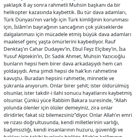
yaklaşık 8 ay sonra rahmetli Muhsin başkanı da bir
helikopter kazasında kaybettik. Bu tür dava adamları,
Türk Dünyası’nın varlığı için Türk kimliğinin korunması
için, İslâm’ın bayrağının sancağının çok yükseklerde
dalgalanması için mücadele etmiş büyük dava adamları
maalesef genç yaşta ömürlerini kaybediyor. Rauf
Denktaş’ın Cahar Dudayev’in, Ebul Feyz Elçibey’in, İsa
Yusuf Alptekin’in, Dr. Sadık Ahmet, Muhsin Yazıcıoğlu
bunların hepsi hem birer dava arkadaşıydı hem can
yoldaşıydı. Ama şimdi hepsi de hak’kın rahmetine
kavuştu. Buradan hepsini rahmetle, minnetle ve
şükranla anıyorum. Onlar birer şehit; ister öldürülmüş
olsunlar, ister takdir-i ilahi sonucu hayatlarını kaybetmiş
olsunlar. Çünkü yüce Rabbim Bakara suresinde, “Allah
yolunda ölenler için ölüler demeyiniz, zira onlar
diridirler, fakat siz bilemezsiniz”diyor. Onlar Allah’ın emri
ve rızası doğrultusunda, kendi milletlerinin varlığı,
bağımsızlığı, kendi insanlarının huzuru, güvenliği ve