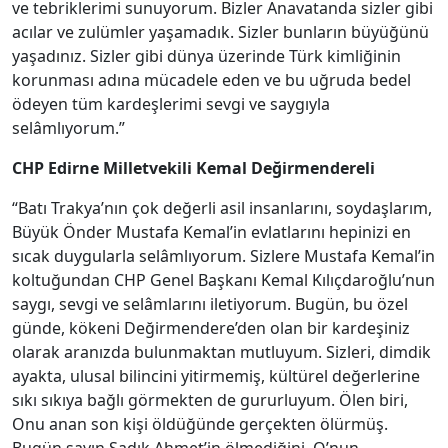
ve tebriklerimi sunuyorum. Bizler Anavatanda sizler gibi
acılar ve zulümler yaşamadık. Sizler bunların büyüğünü
yaşadınız. Sizler gibi dünya üzerinde Türk kimliğinin
korunması adına mücadele eden ve bu uğruda bedel
ödeyen tüm kardeşlerimi sevgi ve saygıyla
selâmlıyorum.”
CHP Edirne Milletvekili Kemal Değirmendereli
“Batı Trakya’nın çok değerli asil insanlarını, soydaşlarım,
Büyük Önder Mustafa Kemal’in evlatlarını hepinizi en
sıcak duygularla selâmlıyorum. Sizlere Mustafa Kemal’in
koltuğundan CHP Genel Başkanı Kemal Kılıçdaroğlu’nun
saygı, sevgi ve selâmlarını iletiyorum. Bugün, bu özel
günde, kökeni Değirmendere’den olan bir kardeşiniz
olarak aranızda bulunmaktan mutluyum. Sizleri, dimdik
ayakta, ulusal bilincini yitirmemiş, kültürel değerlerine
sıkı sıkıya bağlı görmekten de gururluyum. Ölen biri,
Onu anan son kişi öldüğünde gerçekten ölürmüş.