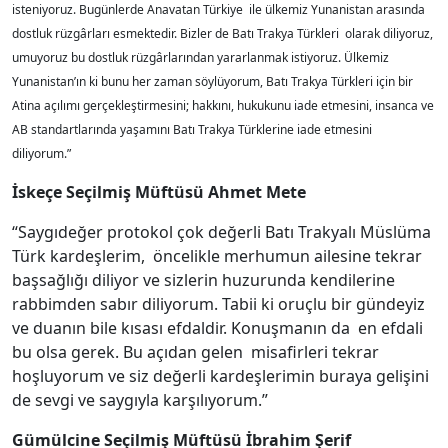
isteniyoruz. Bugünlerde Anavatan Türkiye ile ülkemiz Yunanistan arasında
dostluk rüzgârları esmektedir. Bizler de Batı Trakya Türkleri olarak diliyoruz,
umuyoruz bu dostluk rüzgârlarından yararlanmak istiyoruz. Ülkemiz
Yunanistan’ın ki bunu her zaman söylüyorum, Batı Trakya Türkleri için bir
Atina açılımı gerçekleştirmesini; hakkını, hukukunu iade etmesini, insanca ve
AB standartlarında yaşamını Batı Trakya Türklerine iade etmesini
diliyorum.”
İskeçe Seçilmiş Müftüsü Ahmet Mete
“Saygıdeğer protokol çok değerli Batı Trakyalı Müslüma
Türk kardeşlerim, öncelikle merhumun ailesine tekrar
başsağlığı diliyor ve sizlerin huzurunda kendilerine
rabbimden sabır diliyorum. Tabii ki oruçlu bir gündeyiz
ve duanın bile kısası efdaldir. Konuşmanın da en efdali
bu olsa gerek. Bu açıdan gelen misafirleri tekrar
hoşluyorum ve siz değerli kardeşlerimin buraya gelişini
de sevgi ve saygıyla karşılıyorum.”
Gümülcine Seçilmiş Müftüsü İbrahim Şerif