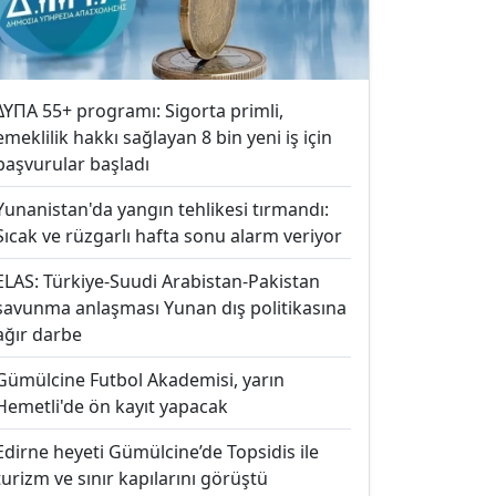
ΔΥΠΑ 55+ programı: Sigorta primli,
emeklilik hakkı sağlayan 8 bin yeni iş için
başvurular başladı
Yunanistan'da yangın tehlikesi tırmandı:
Sıcak ve rüzgarlı hafta sonu alarm veriyor
ELAS: Türkiye-Suudi Arabistan-Pakistan
savunma anlaşması Yunan dış politikasına
ağır darbe
Gümülcine Futbol Akademisi, yarın
Hemetli'de ön kayıt yapacak
Edirne heyeti Gümülcine’de Topsidis ile
turizm ve sınır kapılarını görüştü