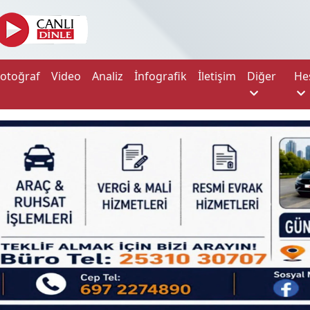
Fotoğraf
Video
Analiz
İnfografik
İletişim
Diğer
He