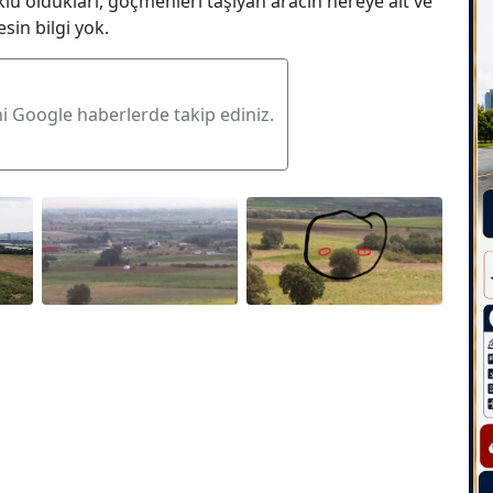
u oldukları, göçmenleri taşıyan aracın nereye ait ve
sin bilgi yok.
ni Google haberlerde takip ediniz.