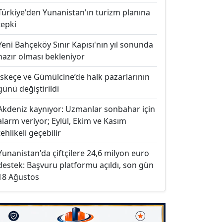
Türkiye'den Yunanistan'ın turizm planına
tepki
Yeni Bahçeköy Sınır Kapısı'nın yıl sonunda
hazır olması bekleniyor
İskeçe ve Gümülcine’de halk pazarlarının
günü değiştirildi
Akdeniz kaynıyor: Uzmanlar sonbahar için
alarm veriyor; Eylül, Ekim ve Kasım
tehlikeli geçebilir
Yunanistan'da çiftçilere 24,6 milyon euro
destek: Başvuru platformu açıldı, son gün
18 Ağustos