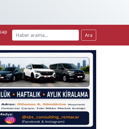
sap
Ara