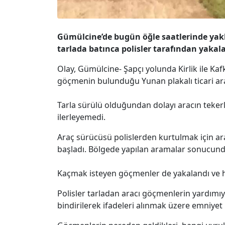
Gümülcine’de bugün öğle saatlerinde yakl
tarlada batınca polisler tarafından yakal
Olay, Gümülcine- Şapçı yolunda Kirlik ile Ka
göçmenin bulunduğu Yunan plakalı ticari araç
Tarla sürülü olduğundan dolayı aracın teker
ilerleyemedi.
Araç sürücüsü polislerden kurtulmak için a
başladı. Bölgede yapılan aramalar sonucunda
Kaçmak isteyen göçmenler de yakalandı ve he
Polisler tarladan aracı göçmenlerin yardımı
bindirilerek ifadeleri alınmak üzere emniy