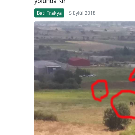
yolunda Kir
Batı Trakya
5 Eylül 2018