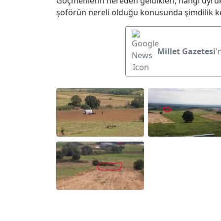
Göçmenlerin nereden geldikleri, hangi uyrukl
şoförün nereli olduğu konusunda şimdilik ke
Millet Gazetesi
'