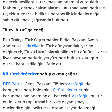
gelecek nesillere aktarılmasının önemini vurguladı.
Mahmut, dernek çalışmalarına katkı sağlayan herkese
teşekkür ederek birlik ve beraberlik içinde derneğe
sahip çıkılması çağrısında bulundu.
“Ruz-ı hızır” geleneği
Batı Trakya Türk Öğretmenler Birliği Başkanı Aydın
Ahmet ise
Hıdırellez
’in Türk dünyasındaki yerine
değinerek, “Ruz-ı Hızır” olarak bilinen bu günün Hızır ve
İlyas peygamberlerin yeryüzünde buluştukları gün
olarak kabul edildiğini ifade etti.
Kültürel değerler
e sahip çıkma çağrısı
DEB Partisi
Genel Başkanı Çiğdem
Asafoğlu
da
konuşmasında, bölgenin
kültürel değerler
inin
korunmasının önemine dikkat çekti.
Asafoğlu
, bu tür
etkinliklerin toplumsal birlik ve dayanışmayı
güçlendirdiğini belirterek organizasyonda emeği