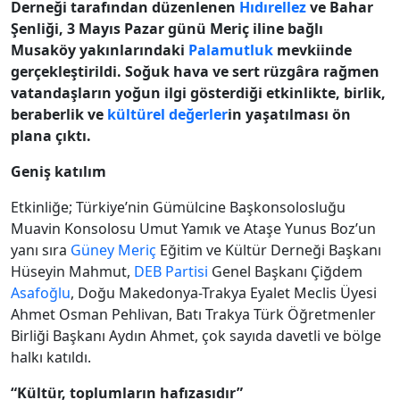
Derneği tarafından düzenlenen
Hıdırellez
ve Bahar
Şenliği, 3 Mayıs Pazar günü Meriç iline bağlı
Musaköy yakınlarındaki
Palamutluk
mevkiinde
gerçekleştirildi. Soğuk hava ve sert rüzgâra rağmen
vatandaşların yoğun ilgi gösterdiği etkinlikte, birlik,
beraberlik ve
kültürel değerler
in yaşatılması ön
plana çıktı.
Geniş katılım
Etkinliğe; Türkiye’nin Gümülcine Başkonsolosluğu
Muavin Konsolosu Umut Yamık ve Ataşe Yunus Boz’un
yanı sıra
Güney Meriç
Eğitim ve Kültür Derneği Başkanı
Hüseyin Mahmut,
DEB Partisi
Genel Başkanı Çiğdem
Asafoğlu
, Doğu Makedonya-Trakya Eyalet Meclis Üyesi
Ahmet Osman Pehlivan, Batı Trakya Türk Öğretmenler
Birliği Başkanı Aydın Ahmet, çok sayıda davetli ve bölge
halkı katıldı.
“Kültür, toplumların hafızasıdır”