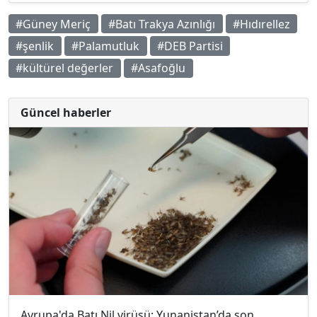
#Güney Meriç
#Batı Trakya Azınlığı
#Hıdırellez
#şenlik
#Palamutluk
#DEB Partisi
#kültürel değerler
#Asafoğlu
Güncel haberler
Avrupa'da Batı Nil virüsü: Yunanistan’da son