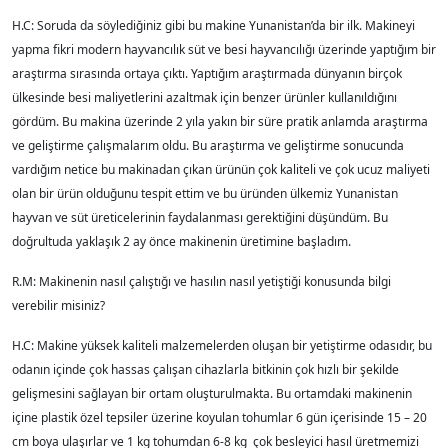
H.C: Soruda da söylediğiniz gibi bu makine Yunanistan’da bir ilk. Makineyi
yapma fikri modern hayvancılık süt ve besi hayvancılığı üzerinde yaptığım bir
araştırma sırasında ortaya çıktı. Yaptığım araştırmada dünyanın birçok
ülkesinde besi maliyetlerini azaltmak için benzer ürünler kullanıldığını
gördüm. Bu makina üzerinde 2 yıla yakın bir süre pratik anlamda araştırma
ve geliştirme çalışmalarım oldu. Bu araştırma ve geliştirme sonucunda
vardığım netice bu makinadan çıkan ürünün çok kaliteli ve çok ucuz maliyeti
olan bir ürün olduğunu tespit ettim ve bu üründen ülkemiz Yunanistan
hayvan ve süt üreticelerinin faydalanması gerektiğini düşündüm. Bu
doğrultuda yaklaşık 2 ay önce makinenin üretimine başladım.
R.M: Makinenin nasıl çalıştığı ve hasılın nasıl yetiştiği konusunda bilgi
verebilir misiniz?
H.C: Makine yüksek kaliteli malzemelerden oluşan bir yetiştirme odasıdır, bu
odanın içinde çok hassas çalışan cihazlarla bitkinin çok hızlı bir şekilde
gelişmesini sağlayan bir ortam oluşturulmakta. Bu ortamdaki makinenin
içine plastik özel tepsiler üzerine koyulan tohumlar 6 gün içerisinde 15 – 20
cm boya ulaşırlar ve 1 kg tohumdan 6-8 kg çok besleyici hasıl üretmemizi