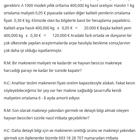
gerektirir. Λ 1000 modeli yıllık ortlama 400,000 kg hasıl üretiyor. Hasılın 1 kg
ortalama maliyeti 0,05 € piyasada satılan diğer kaliteli yemlerin ortalama
fiyatı 0,30 € kg. Elimizde olan bu bilgilerle basit bir hesaplama yapabiliriz.
Kaliteli arpa hasılı 400,000 kg x 0,05 € = 20.000 € Başka kaliteli yem
400,000 kg x 0,30 € = 120.000 € Aradaki fark ortada ve dünyanın bir
çok ülkesinde yapılan araştırmalarda arpa hasılıyla besleme sonuçlarının
çok daha iyi olduğu ispatlanmıştır.
R.M: Bir makinenin maliyeti ne kadardır ve hayvan besicisi makineye
harcadığı parayı ne kadar bir sürede kapatır?
H.C: Anahtar teslim makinenin fiyatı üretim kapasitesiyle alakalı. Fakat kesin
söyleyebileceğimiz bir şey var her makine sağladığı tasarrufla kendi
maliyetini ortalama 6 - 8 ayda amorti ediyor.
R.M: Son olarak makineyi yakından görmek ve detaylı bilgi almak isteyen
hayvan besicileri sizinle nasıl irtibata geçebilirler?
H.C: Daha detaylı bilgi için ve makinenin ürettiği ürünü ve makineyi yakından
görmek için ilgilenenler bizimle 693 18 28 707 numaradan irtibata