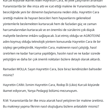
Kurcalı köyünde ikamet eden Hayrettin Cara, iki yıllık çalışmanın ardından
Yunanistan’da bir ilke imza attı ve icat ettiği makine ile Yunanistan’da hayvan
besiciliğinde yeni bir dönemin başlamasına neden oldu. Hayrettin Cara
ürettiği makine ile hayvan besicileri hem hayvanlarını geleneksel
yöntemlerle beslemekten kurtaracak hem de fazladan güç ve zaman
harcamalarından kurtaracak ve en önemlisi de sürülerini çok düşük
maliyetle besleme imkânı sağlayacak. İcat etmiş olduğu ve AGROTEXNİ
adını koymuş olduğu teknolojik yöntem konusunda Hayrettin Cara ile bir
söyleşi gerçekleştirdik. Hayrettin Cara, makinenin nasıl çalıştığı, hasıl
üretirken ne kadar harcama yapıldığını, hasılın nasıl ve ne kadar sürede
yetiştiğini ve daha bir çok önemli noktaları bizlere detaylı olarak aktardı.
Ramadan MOLLA: Sayın Hayrettin Cara, bize biraz kendinizden bahseder
misiniz?
Hayrettin CARA: İsmim Hayrettin Cara, Rodop İli (Likio) Kurcalı köyünde
ikamet ediyorum, Yanya Pedagoji bölümü mezunuyum.
R.M: Yunanistan’da bir ilke imza atarak hasıl yetiştiren bir makine ürettiniz.
Bu makineyi yapma fikrinin nasıl oluştuğunu bizlere anlatabilir misiniz?