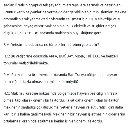
sağlar. Üreticinin yaptığı tek şey tohumları tepsilere sermek ve hazır olan
ürünü çıkarıp hayvanlarına vermek diğer gerekli olan bütün işlemleri makine
otomatik olarak yapmaktadır. Sistemin çalışması için 220 v elektriğe ve su
şebekesine ihtiyaç vardır. Makinenin günlük elektrik ve su giderleri çok
düşük. Günlük 1€ - 3€ arasında makinenin büyüklüğüne göre.
R.M: Yetiştirme odasında ne tür bitkilerin üretimi yapılabilir?
H.C: Bu yetiştirme odasında ARPA, BUĞDAY, MISIR, TRİTİKAL ve benzeri
tohumlar yetiştirilebilmekte.
R.M: Bu makineyi üretmeniz noktasında Batı Trakya bölgesinde hayvan
besiciliğinin fazla olması önemli faktör müydü?
H.C: Makineyi üretme noktasında bölgemizde hayvan besiciliğinin fazla
olması tabi olarak önemli bir faktördü. Fakat daha önemli olan bir faktör
makinenin sağladığı çok düşük maliyetlerle hayvan ve süt üreticiliğini daha
karlı bir iş haline getirmesiydi. Makinenin bir hayvan işletmesinin giderlerini
ortalama P oranında azaltması benim için en önemli faktördü.