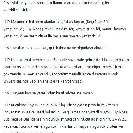
R.M: Makine ya da sistemin kullanım alanları hakkında da bilgiler
verebilirmisiniz?
H.C: Makinenin kullanım alanları Küçükbaş Koyun, (Keçi Et ve Süt
yetiştiriciliği) Büyükbaş (Et ve Süt sığırcılığı), At yetiştiriciliği, Kanatlı hayvan
yetiştiriciliği ve her türlü ot ile beslenen hayvan yetiştiriciliği.
R.M: Hasıllar makinede kaç gün kalmakta ve olgunlaşmaktadır?
H.C: Hasıllar makinenin içinde 6 günde hazır hale gelmekte. Hasılların hazım
oranı % 95. Hazmedilen protein ortalama , vitamin ve diğer mineral içeriği
çok zengin. Bu veriler kendi yaptırdığımız analizler ve dünyanın birçok
üniversitesinde yapılan analizlerle kanıtlanmıştır.
R.M: Hayvan başına yeterli olan hasıl miktarı ne kadar?
H.C: Küçükbaş Koyun Keçi günlük 2 kg. Bir hayvanın protein ve vitamin
ihtiyacının % 80 ve üzeri bölümünü karşılamasında yeterli oluyor. Büyükbaş
Süt ineği ve Besi danasının günlük ihtiyacı canlı vucut ağırlığının % 2 – % 2,5
kadardır. Yukarda verilen günlük miktarlar bir hayvanın günlük protein ve