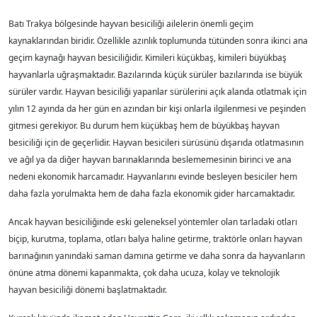
Batı Trakya bölgesinde hayvan besiciliği ailelerin önemli geçim
kaynaklarından biridir. Özellikle azınlık toplumunda tütünden sonra ikinci ana
geçim kaynağı hayvan besiciliğidir. Kimileri küçükbaş, kimileri büyükbaş
hayvanlarla uğraşmaktadır. Bazılarında küçük sürüler bazılarında ise büyük
sürüler vardır. Hayvan besiciliği yapanlar sürülerini açık alanda otlatmak için
yılın 12 ayında da her gün en azından bir kişi onlarla ilgilenmesi ve peşinden
gitmesi gerekiyor. Bu durum hem küçükbaş hem de büyükbaş hayvan
besiciliği için de geçerlidir. Hayvan besicileri sürüsünü dışarıda otlatmasının
ve ağıl ya da diğer hayvan barınaklarında beslememesinin birinci ve ana
nedeni ekonomik harcamadır. Hayvanlarını evinde besleyen besiciler hem
daha fazla yorulmakta hem de daha fazla ekonomik gider harcamaktadır.
Ancak hayvan besiciliğinde eski geleneksel yöntemler olan tarladaki otları
biçip, kurutma, toplama, otları balya haline getirme, traktörle onları hayvan
barınağının yanındaki saman damına getirme ve daha sonra da hayvanların
önüne atma dönemi kapanmakta, çok daha ucuza, kolay ve teknolojik
hayvan besiciliği dönemi başlatmaktadır.