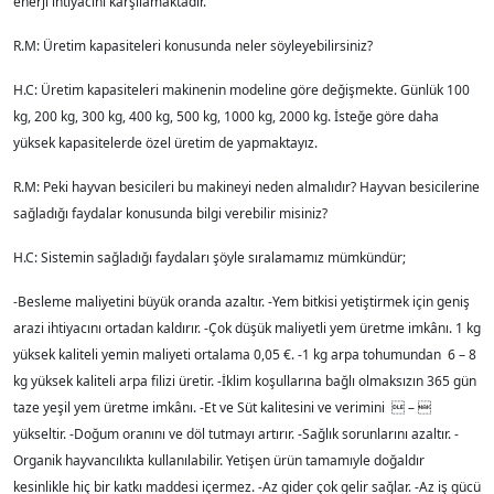
enerji ihtiyacını karşılamaktadır.
R.M: Üretim kapasiteleri konusunda neler söyleyebilirsiniz?
H.C: Üretim kapasiteleri makinenin modeline göre değişmekte. Günlük 100
kg, 200 kg, 300 kg, 400 kg, 500 kg, 1000 kg, 2000 kg. İsteğe göre daha
yüksek kapasitelerde özel üretim de yapmaktayız.
R.M: Peki hayvan besicileri bu makineyi neden almalıdır? Hayvan besicilerine
sağladığı faydalar konusunda bilgi verebilir misiniz?
H.C: Sistemin sağladığı faydaları şöyle sıralamamız mümkündür;
-Besleme maliyetini büyük oranda azaltır. -Yem bitkisi yetiştirmek için geniş
arazi ihtiyacını ortadan kaldırır. -Çok düşük maliyetli yem üretme imkânı. 1 kg
yüksek kaliteli yemin maliyeti ortalama 0,05 €. -1 kg arpa tohumundan 6 – 8
kg yüksek kaliteli arpa filizi üretir. -İklim koşullarına bağlı olmaksızın 365 gün
taze yeşil yem üretme imkânı. -Et ve Süt kalitesini ve verimini  – 
yükseltir. -Doğum oranını ve döl tutmayı artırır. -Sağlık sorunlarını azaltır. -
Organik hayvancılıkta kullanılabilir. Yetişen ürün tamamıyle doğaldır
kesinlikle hiç bir katkı maddesi içermez. -Az gider çok gelir sağlar. -Az iş gücü