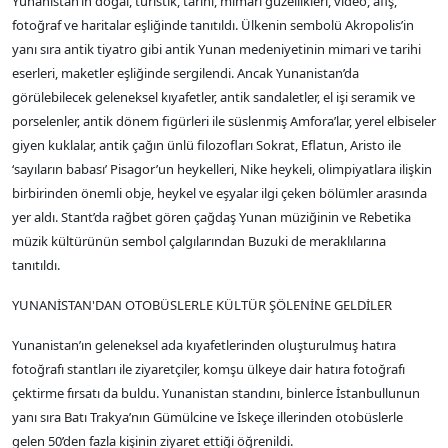
Yunanistan’ın doğal, turistik, tarihi, mimari güzellikleri, video, afiş,
fotoğraf ve haritalar eşliğinde tanıtıldı. Ülkenin sembolü Akropolis’in
yanı sıra antik tiyatro gibi antik Yunan medeniyetinin mimari ve tarihi
eserleri, maketler eşliğinde sergilendi. Ancak Yunanistan’da
görülebilecek geleneksel kıyafetler, antik sandaletler, el işi seramik ve
porselenler, antik dönem figürleri ile süslenmiş Amfora’lar, yerel elbiseler
giyen kuklalar, antik çağın ünlü filozofları Sokrat, Eflatun, Aristo ile
‘sayıların babası’ Pisagor’un heykelleri, Nike heykeli, olimpiyatlara ilişkin
birbirinden önemli obje, heykel ve eşyalar ilgi çeken bölümler arasında
yer aldı. Stant’da rağbet gören çağdaş Yunan müziğinin ve Rebetika
müzik kültürünün sembol çalgılarından Buzuki de meraklılarına
tanıtıldı.
YUNANİSTAN'DAN OTOBÜSLERLE KÜLTÜR ŞÖLENİNE GELDİLER
Yunanistan’ın geleneksel ada kıyafetlerinden oluşturulmuş hatıra
fotoğrafı stantları ile ziyaretçiler, komşu ülkeye dair hatıra fotoğrafı
çektirme fırsatı da buldu. Yunanistan standını, binlerce İstanbullunun
yanı sıra Batı Trakya’nın Gümülcine ve İskeçe illerinden otobüslerle
gelen 50’den fazla kişinin ziyaret ettiği öğrenildi.