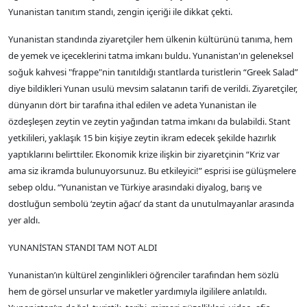
Yunanistan tanıtım standı, zengin içeriği ile dikkat çekti.
Yunanistan standında ziyaretçiler hem ülkenin kültürünü tanıma, hem
de yemek ve içeceklerini tatma imkanı buldu. Yunanistan'ın geleneksel
soğuk kahvesi "frappe"nin tanıtıldığı stantlarda turistlerin “Greek Salad”
diye bildikleri Yunan usulü mevsim salatanın tarifi de verildi. Ziyaretçiler,
dünyanın dört bir tarafına ithal edilen ve adeta Yunanistan ile
özdeşleşen zeytin ve zeytin yağından tatma imkanı da bulabildi. Stant
yetkilileri, yaklaşık 15 bin kişiye zeytin ikram edecek şekilde hazırlık
yaptıklarını belirttiler. Ekonomik krize ilişkin bir ziyaretçinin “Kriz var
ama siz ikramda bulunuyorsunuz. Bu etkileyici!” esprisi ise gülüşmelere
sebep oldu. “Yunanistan ve Türkiye arasındaki diyalog, barış ve
dostluğun sembolü ‘zeytin ağacı’ da stant da unutulmayanlar arasında
yer aldı.
YUNANİSTAN STANDI TAM NOT ALDI
Yunanistan’ın kültürel zenginlikleri öğrenciler tarafından hem sözlü
hem de görsel unsurlar ve maketler yardımıyla ilgililere anlatıldı.