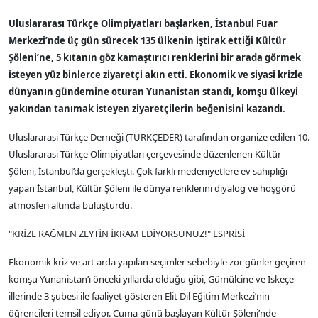
Uluslararası Türkçe Olimpiyatları başlarken, İstanbul Fuar
Merkezi’nde üç gün sürecek 135 ülkenin iştirak ettiği Kültür
Şöleni’ne, 5 kıtanın göz kamaştırıcı renklerini bir arada görmek
isteyen yüz binlerce ziyaretçi akın etti. Ekonomik ve siyasi krizle
dünyanın gündemine oturan Yunanistan standı, komşu ülkeyi
yakından tanımak isteyen ziyaretçilerin beğenisini kazandı.
Uluslararası Türkçe Derneği (TÜRKÇEDER) tarafından organize edilen 10.
Uluslararası Türkçe Olimpiyatları çerçevesinde düzenlenen Kültür
Şöleni, İstanbul’da gerçekleşti. Çok farklı medeniyetlere ev sahipliği
yapan İstanbul, Kültür Şöleni ile dünya renklerini diyalog ve hoşgörü
atmosferi altında buluşturdu.
"KRİZE RAĞMEN ZEYTİN İKRAM EDİYORSUNUZ!" ESPRİSİ
Ekonomik kriz ve art arda yapılan seçimler sebebiyle zor günler geçiren
komşu Yunanistan’ı önceki yıllarda olduğu gibi, Gümülcine ve İskeçe
illerinde 3 şubesi ile faaliyet gösteren Elit Dil Eğitim Merkezi’nin
öğrencileri temsil ediyor. Cuma günü başlayan Kültür Şöleni’nde