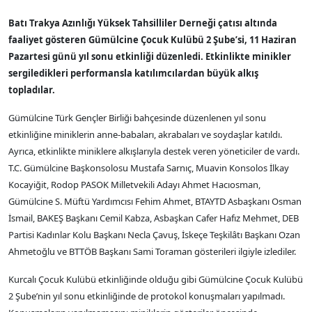
Batı Trakya Azınlığı Yüksek Tahsilliler Derneği çatısı altında
faaliyet gösteren Gümülcine Çocuk Kulübü 2 Şube’si, 11 Haziran
Pazartesi günü yıl sonu etkinliği düzenledi. Etkinlikte minikler
sergiledikleri performansla katılımcılardan büyük alkış
topladılar.
Gümülcine Türk Gençler Birliği bahçesinde düzenlenen yıl sonu
etkinliğine miniklerin anne-babaları, akrabaları ve soydaşlar katıldı.
Ayrıca, etkinlikte miniklere alkışlarıyla destek veren yöneticiler de vardı.
T.C. Gümülcine Başkonsolosu Mustafa Sarnıç, Muavin Konsolos İlkay
Kocayiğit, Rodop PASOK Milletvekili Adayı Ahmet Hacıosman,
Gümülcine S. Müftü Yardımcısı Fehim Ahmet, BTAYTD Asbaşkanı Osman
İsmail, BAKEŞ Başkanı Cemil Kabza, Asbaşkan Cafer Hafız Mehmet, DEB
Partisi Kadınlar Kolu Başkanı Necla Çavuş, İskeçe Teşkilâtı Başkanı Ozan
Ahmetoğlu ve BTTÖB Başkanı Sami Toraman gösterileri ilgiyle izlediler.
Kurcalı Çocuk Kulübü etkinliğinde olduğu gibi Gümülcine Çocuk Kulübü
2 Şube’nin yıl sonu etkinliğinde de protokol konuşmaları yapılmadı.