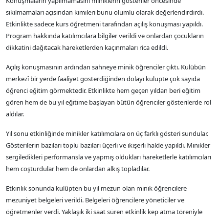
Konuşmaların yapılmamasını miniklerin gösteriler öncesinde
sıkılmamaları açısından kimileri bunu olumlu olarak değerlendirdirdi.
Etkinlikte sadece kurs öğretmeni tarafından açılış konuşması yapıldı.
Program hakkında katılımcılara bilgiler verildi ve onlardan çocukların
dikkatini dağıtacak hareketlerden kaçınmaları rica edildi.
Açılış konuşmasının ardından sahneye minik öğrenciler çıktı. Kulübün
merkezî bir yerde faaliyet gösterdiğinden dolayı kulüpte çok sayıda
öğrenci eğitim görmektedir. Etkinlikte hem geçen yıldan beri eğitim
gören hem de bu yıl eğitime başlayan bütün öğrenciler gösterilerde rol
aldılar.
Yıl sonu etkinliğinde minikler katılımcılara on üç farklı gösteri sundular.
Gösterilerin bazıları toplu bazıları üçerli ve ikişerli halde yapıldı. Minikler
sergiledikleri performansla ve yapmış oldukları hareketlerle katılımcıları
hem coşturdular hem de onlardan alkış topladılar.
Etkinlik sonunda kulüpten bu yıl mezun olan minik öğrencilere
mezuniyet belgeleri verildi. Belgeleri öğrencilere yöneticiler ve
öğretmenler verdi. Yaklaşık iki saat süren etkinlik kep atma töreniyle