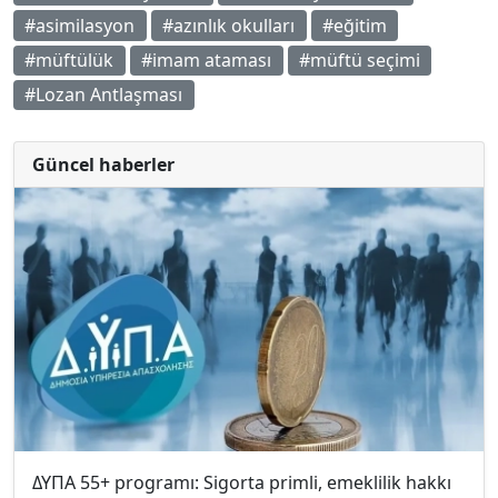
#asimilasyon
#azınlık okulları
#eğitim
#müftülük
#imam ataması
#müftü seçimi
#Lozan Antlaşması
Güncel haberler
ΔΥΠΑ 55+ programı: Sigorta primli, emeklilik hakkı